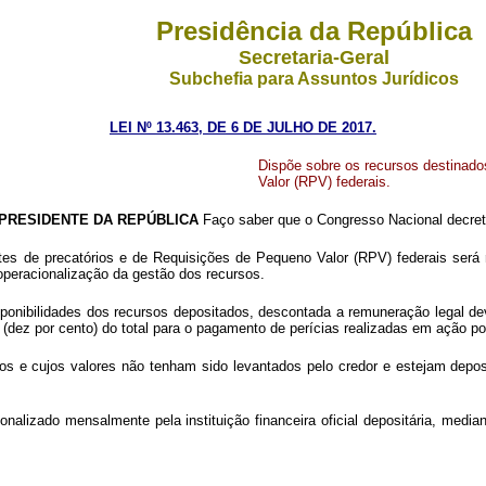
Presidência da República
Secretaria-Geral
Subchefia para Assuntos Jurídicos
LEI Nº 13.463, DE 6 DE JULHO DE 2017.
Dispõe sobre os recursos destinad
Valor (RPV) federais.
PRESIDENTE DA REPÚBLICA
Faço saber que o Congresso Nacional decreta
s de precatórios e de Requisições de Pequeno Valor (RPV) federais será rea
a operacionalização da gestão dos recursos.
onibilidades dos recursos depositados, descontada a remuneração legal devid
 (dez por cento) do total para o pagamento de perícias realizadas em ação po
s e cujos valores não tenham sido levantados pelo credor e estejam deposi
ionalizado mensalmente pela instituição financeira oficial depositária, med