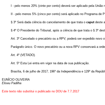
I - pelo menos 20% (vinte por cento) deverá ser aplicado pela Uniã
II - pelo menos 5% (cinco por cento) será aplicado no Programa d
§ 3º Será dada ciência do cancelamento de que trata o
caput
deste a
§ 4º O Presidente do Tribunal, após a ciência de que trata o § 3º dest
Art. 3º
Cancelado o precatório ou a RPV, poderá ser expedido novo ofí
Parágrafo único. O novo precatório ou a nova RPV conservará a ordem
Art. 4º
(VETADO).
Art. 5º
Esta Lei entra em vigor na data de sua publicação.
Brasília, 6 de julho de 2017; 196º da Independência e 129º da Repúbl
EUNÍCIO OLIVEIRA
Eliseu Padilha
Este texto não substitui o publicado no DOU de 7.7.2017