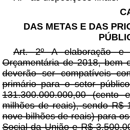
C
DAS METAS E DAS PR
PÚBLI
Art. 2º A elaboração e
Orçamentária de 2018, bem c
deverão ser compatíveis 
primário para o setor públic
131.300.000.000,00 (cento 
milhões de reais), sendo R$ 
nove bilhões de reais) para o
Social da União e R$ 3.500.00