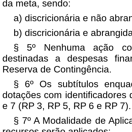
da meta, sendo:
a) discricionária e não abr
b) discricionária e abrangid
§ 5º Nenhuma ação cont
destinadas a despesas fina
Reserva de Contingência.
§ 6º Os subtítulos enqu
dotações com identificadores d
e 7 (RP 3, RP 5, RP 6 e RP 7).
§ 7º A Modalidade de Aplic
recursos serão aplicados: