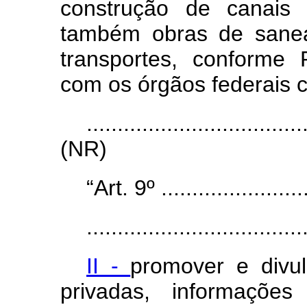
construção de canais 
também obras de saneam
transportes, conforme 
com os órgãos federais 
...................................
(NR)
“Art. 9º .........................
...................................
II -
promover e divul
privadas, informações