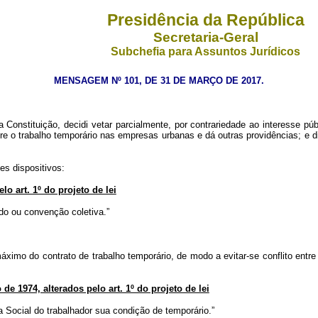
Presidência da República
Secretaria-Geral
Subchefia para Assuntos Jurídicos
MENSAGEM Nº 101, DE 31 DE MARÇO DE 2017.
onstituição, decidi vetar parcialmente, por contrariedade ao interesse públ
obre o trabalho temporário nas empresas urbanas e dá outras providências; e
es dispositivos:
elo art. 1º do projeto de lei
rdo ou convenção coletiva.”
ximo do contrato de trabalho temporário, de modo a evitar-se conflito entre
 de 1974, alterados pelo art. 1º do projeto de lei
a Social do trabalhador sua condição de temporário.”