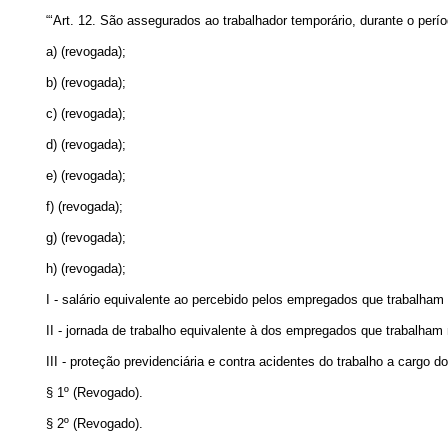
“‘Art. 12. São assegurados ao trabalhador temporário, durante o per
a) (revogada);
b) (revogada);
c) (revogada);
d) (revogada);
e) (revogada);
f) (revogada);
g) (revogada);
h) (revogada);
I - salário equivalente ao percebido pelos empregados que trabalh
II - jornada de trabalho equivalente à dos empregados que trabalha
III - proteção previdenciária e contra acidentes do trabalho a cargo d
§ 1º (Revogado).
§ 2º (Revogado).