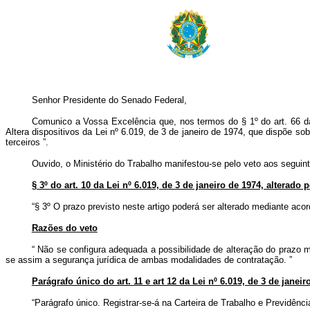
Senhor Presidente do Senado Federal,
Comunico a Vossa Excelência que, nos termos do § 1º do art. 66 da C
Altera dispositivos da Lei nº 6.019, de 3 de janeiro de 1974, que dispõe s
terceiros
”.
Ouvido, o Ministério do Trabalho manifestou-se pelo veto aos seguint
§ 3º do art. 10 da Lei nº 6.019, de 3 de janeiro de 1974, alterado p
“§ 3º O prazo previsto neste artigo poderá ser alterado mediante aco
Razões do veto
“
Não se configura adequada a possibilidade de alteração do prazo má
se assim a segurança jurídica de ambas modalidades de contratação.
”
Parágrafo único do art. 11 e art 12 da Lei nº 6.019, de 3 de janeiro
“Parágrafo único. Registrar-se-á na Carteira de Trabalho e Previdênci