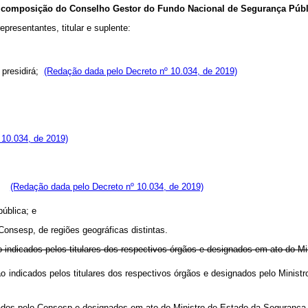
 composição do Conselho Gestor do Fundo Nacional de Segurança Públ
resentantes, titular e suplente:
 presidirá;
(Redação dada pelo Decreto nº 10.034, de 2019)
 10.034, de 2019)
os;
(Redação dada pelo Decreto nº 10.034, de 2019)
ública; e
Consesp, de regiões geográficas distintas.
o indicados pelos titulares dos respectivos órgãos e designados em ato do M
ão indicados pelos titulares dos respectivos órgãos e designados pelo Mini
ados pelo Consesp e designados em ato do Ministro de Estado da Segurança 