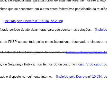
lica e especialistas, para participar de suas reuniões, sem direito a voto.
ros que se encontrem em outros entes federativos participarão da reunião
is.
(Incluído pelo Decreto nº 10.034, de 2019)
rá fixado período de até duas horas para que ocorram as votações.
(Incluído
sos do FNSP apresentado pelos entes federativos, observado o disposto no
lho Gestor do FNSP, nos termos do disposto no
inciso IV do
caput
do art. 13
tiça e Segurança Pública, nos termos do disposto no
inciso IV do
caput
do
rvado o disposto no regimento interno.
(Incluído pelo Decreto nº 10.034, de