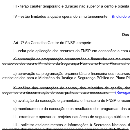
III - terão caráter temporário e duração não superior a cento e oitent
IV - estão limitados a quatro operando simultaneamente.
(Incluído 
Das 
Art. 7º Ao Conselho Gestor do FNSP compete:
I - zelar pela aplicação dos recursos do FNSP em consonância com 
a) aprovação da programação orçamentária e financeira dos recursos
estabelecidos para o Ministério da Segurança Pública no Plano Plurianual e
a) aprovação da programação orçamentária e financeira dos recursos
estabelecidos para o Ministério da Justiça e Segurança Pública no Plano P
b) análise das prestações de contas, dos relatórios de gestão, 
seguintes e a disseminação de boas práticas, caso necessário;
(Revogad
c) avaliação da execução orçamentária e financeira do FNSP e rec
d) monitoramento da execução e os resultados dos programas, das a
II - examinar e aprovar os projetos nas áreas de segurança pública 
III - solicitar esclarecimentos e informações à Secretaria Nacion
resultados dos projetos e das ações financiados com recursos do FNSP; e