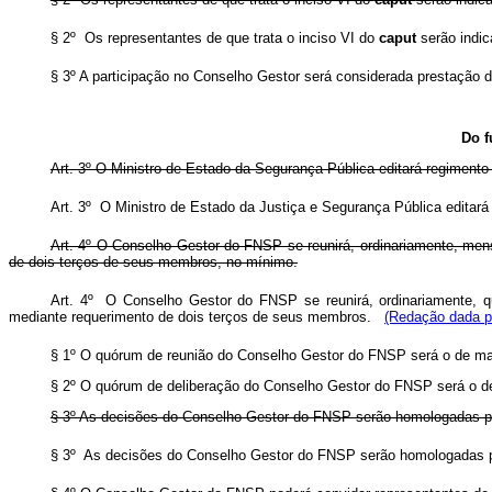
§ 2º Os representantes de que trata o inciso VI do
caput
serão indic
§ 3º A participação no Conselho Gestor será considerada prestação d
Do f
Art. 3º O Ministro de Estado da Segurança Pública editará regiment
Art. 3º O Ministro de Estado da Justiça e Segurança Pública edita
Art. 4º O Conselho Gestor do FNSP se reunirá, ordinariamente, men
de dois terços de seus membros, no mínimo.
Art. 4º O Conselho Gestor do FNSP se reunirá, ordinariamente, q
mediante requerimento de dois terços de seus membros.
(Redação dada pe
§ 1º O quórum de reunião do Conselho Gestor do FNSP será o de mai
§ 2º O quórum de deliberação do Conselho Gestor do FNSP será o de 
§ 3º As decisões do Conselho Gestor do FNSP serão homologadas pe
§ 3º As decisões do Conselho Gestor do FNSP serão homologadas p