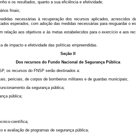
ho e os resultados, quanto a sua eficiência e efetividade;
rios finais;
edidas necessárias à recuperação dos recursos aplicados, acrescidos das
tados esperados, com adoção das medidas necessárias para resguardar o erár
s em relação aos objetivos e às metas estabelecidos para o exercício e aos
ica de impacto e efetividade das políticas empreendidas.
Seção II
Dos recursos do Fundo Nacional de Segurança Pública
PNSP, os recursos do FNSP serão destinados a:
ais, periciais, de corpos de bombeiros militares e de guardas municipais;
 funcionamento da segurança pública;
ança pública;
cnico-científica;
to e avaliação de programas de segurança pública;