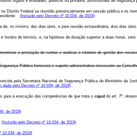
ros órgãos e entidades, públicos ou privados, profissionais de segurança púb
Distrito Federal se reunirão presencialmente em sessão pública e os memb
Presidente.
(Incluído pelo Decreto nº 10.034, de 2019)
 de, no mínimo, dez dias úteis, e para reunião extraordinária, dois dias úte
o e horário de término, e, na hipótese de duração superior a duas horas, se
monitorar a prestação de contas e analisar o relatório de gestão dos recur
a Segurança Pública fornecerá o suporte administrativo necessário ao Conse
ercida pela Secretaria Nacional de Segurança Pública do Ministério da Jus
 dada pelo Decreto nº 10.034, de 2019)
os para a execução das competências de que trata o
caput
do art. 7º, obse
34, de 2019)
;
(Incluído pelo Decreto nº 10.034, de 2019)
nº 10.034, de 2019)