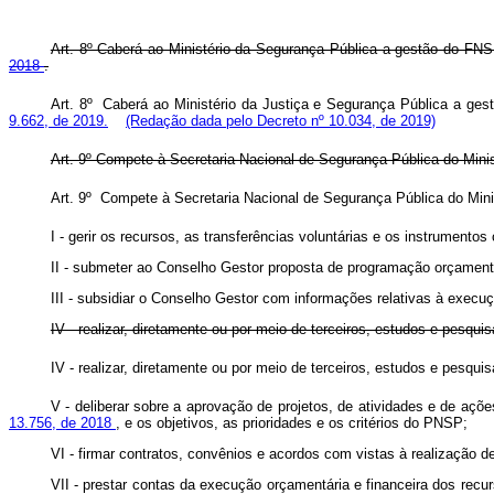
Art. 8º Caberá ao Ministério da Segurança Pública a gestão do FNS
2018
.
Art. 8º Caberá ao Ministério da Justiça e Segurança Pública a ge
9.662, de 2019.
(Redação dada pelo Decreto nº 10.034, de 2019)
Art. 9º Compete à Secretaria Nacional de Segurança Pública do Mini
Art. 9º Compete à Secretaria Nacional de Segurança Pública do Min
I - gerir os recursos, as transferências voluntárias e os instrument
II - submeter ao Conselho Gestor proposta de programação orçamentá
III - subsidiar o Conselho Gestor com informações relativas à execu
IV - realizar, diretamente ou por meio de terceiros, estudos e pesq
IV - realizar, diretamente ou por meio de terceiros, estudos e pes
V - deliberar sobre a aprovação de projetos, de atividades e de a
13.756, de 2018
, e os objetivos, as prioridades e os critérios do PNSP;
VI - firmar contratos, convênios e acordos com vistas à realização 
VII - prestar contas da execução orçamentária e financeira dos rec