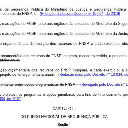
ional de Segurança Pública do Ministério da Justiça e Segurança Públi
om recursos do FNSP; e
(Redação dada pelo Decreto nº 10.034, de 2019)
tos e as ações do FNSP junto aos órgãos e às unidades do Ministério da Segu
etos e as ações do FNSP junto aos órgãos e às unidades do Ministério da Jus
o orçamentária a distribuição dos recursos do FNSP, a cada exercício, obse
rçamentária dos recursos do FNSP integrará, a cada exercício, a proposta 
ntária anual.
o orçamentária dos recursos do FNSP integrará, a cada exercício, a pro
projeto de lei orçamentária anual.
(Redação dada pelo Decreto nº 10.034, d
mentárias entre ações programáticas do FNSP.
(Revogado pelo Decreto nº 1
projetos, os programas e ações prioritárias para fins de financiamento po
034, de 2019)
CAPÍTULO III
DO FUNDO NACIONAL DE SEGURANÇA PÚBLICA
Seção I