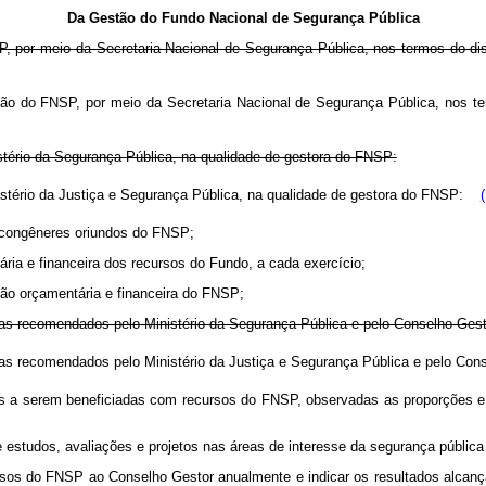
Da Gestão do Fundo Nacional de Segurança Pública
P, por meio da Secretaria Nacional de Segurança Pública, nos termos do d
stão do FNSP, por meio da Secretaria Nacional de Segurança Pública, nos t
stério da Segurança Pública, na qualidade de gestora do FNSP:
istério da Justiça e Segurança Pública, na qualidade de gestora do FNSP:
os congêneres oriundos do FNSP;
ria e financeira dos recursos do Fundo, a cada exercício;
ção orçamentária e financeira do FNSP;
uisas recomendados pelo Ministério da Segurança Pública e pelo Conselho Gest
quisas recomendados pelo Ministério da Justiça e Segurança Pública e pelo C
ções a serem beneficiadas com recursos do FNSP, observadas as proporções 
de estudos, avaliações e projetos nas áreas de interesse da segurança públi
ursos do FNSP ao Conselho Gestor anualmente e indicar os resultados alcanç