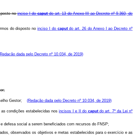
isposto no
inciso I do
caput
do art. 13 do Anexo III ao Decreto nº 9.360, de
ermos do disposto no
inciso I do
caput
do art. 26 do Anexo I ao Decreto nº
(Redação dada pelo Decreto nº 10.034, de 2019)
or;
onselho Gestor;
(Redação dada pelo Decreto nº 10.034, de 2019)
e as condições estabelecidas nos
incisos I e II do
caput
do art. 7º da Lei nº
ca e defesa social a serem beneficiados com recursos do FNSP;
ados, observados os objetivos e metas estabelecidos para o exercício e as