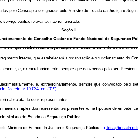
ados pelo Consesp e designados pelo Ministro de Estado da Justiça e Seg
e serviço público relevante, não remunerada.
Seção II
uncionamento do Conselho Gestor do Fundo Nacional de Segurança Pú
o interno, que estabelecerá a organização e o funcionamento do Conselho Ge
rá regimento interno, que estabelecerá a organização e o funcionamento do 
salmente, e, extraordinariamente, sempre que convocado pelo seu President
uadrimestralmente, e, extraordinariamente, sempre que convocado pelo seu
lo Decreto nº 10.034, de 2019)
oria absoluta de seus representantes.
maioria simples dos representantes presentes e, na hipótese de empate, cabe
lo Ministro de Estado da Segurança Pública.
elo Ministro de Estado da Justiça e Segurança Pública.
(Redação dada pelo