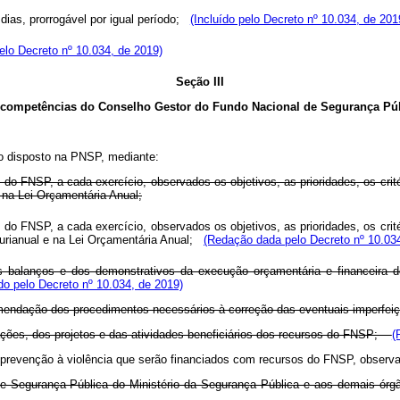
a dias, prorrogável por igual período;
(Incluído pelo Decreto nº 10.034, de 201
pelo Decreto nº 10.034, de 2019)
Seção III
competências do Conselho Gestor do Fundo Nacional de Segurança Pú
o disposto na PNSP, mediante:
 do FNSP, a cada exercício, observados os objetivos, as prioridades, os cr
 na Lei Orçamentária Anual;
 do FNSP, a cada exercício, observados os objetivos, as prioridades, os cr
lurianual e na Lei Orçamentária Anual;
(Redação dada pelo Decreto nº 10.034
dos balanços e dos demonstrativos da execução orçamentária e financeir
o pelo Decreto nº 10.034, de 2019)
omendação dos procedimentos necessários à correção das eventuais imperf
ções, dos projetos e das atividades beneficiários dos recursos do FNSP;
(
e prevenção à violência que serão financiados com recursos do FNSP, observad
al de Segurança Pública do Ministério da Segurança Pública e aos demais 