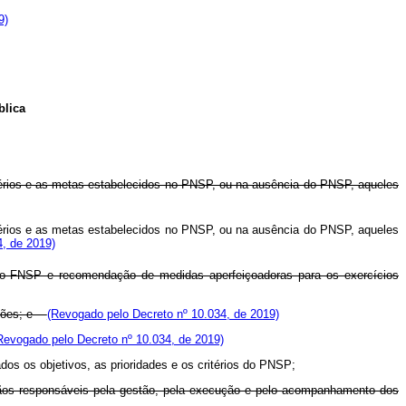
9)
blica
itérios e as metas estabelecidos no PNSP, ou na ausência do PNSP, aqueles
itérios e as metas estabelecidos no PNSP, ou na ausência do PNSP, aqueles
, de 2019)
a do FNSP e recomendação de medidas aperfeiçoadoras para os exercícios
eições; e
(Revogado pelo Decreto nº 10.034, de 2019)
Revogado pelo Decreto nº 10.034, de 2019)
os os objetivos, as prioridades e os critérios do PNSP;
órgãos responsáveis pela gestão, pela execução e pelo acompanhamento dos