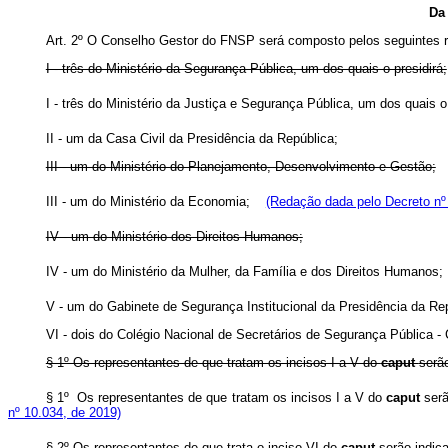
Da
Art. 2º O Conselho Gestor do FNSP será composto pelos seguintes rep
I - três do Ministério da Segurança Pública, um dos quais o presidirá;
I - três do Ministério da Justiça e Segurança Pública, um dos quais o
II - um da Casa Civil da Presidência da República;
III - um do Ministério do Planejamento, Desenvolvimento e Gestão;
III - um do Ministério da Economia;
(Redação dada pelo Decreto nº
IV - um do Ministério dos Direitos Humanos;
IV - um do Ministério da Mulher, da Família e dos Direitos Human
V - um do Gabinete de Segurança Institucional da Presidência da Rep
VI - dois do Colégio Nacional de Secretários de Segurança Pública - 
§ 1º Os representantes de que tratam os incisos I a V do
caput
serã
§ 1º Os representantes de que tratam os incisos I a V do
caput
ser
nº 10.034, de 2019)
§ 2º Os representantes de que trata o inciso VI do
caput
serão indic