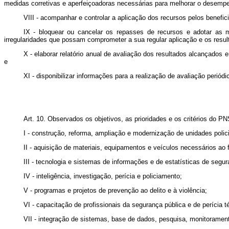
medidas corretivas e aperfeiçoadoras necessárias para melhorar o desempen
VIII - acompanhar e controlar a aplicação dos recursos pelos beneficiá
IX - bloquear ou cancelar os repasses de recursos e adotar as m
irregularidades que possam comprometer a sua regular aplicação e os resul
X - elaborar relatório anual de avaliação dos resultados alcançado
e
XI - disponibilizar informações para a realização de avaliação periód
Art. 10. Observados os objetivos, as prioridades e os critérios do 
I - construção, reforma, ampliação e modernização de unidades polici
II - aquisição de materiais, equipamentos e veículos necessários ao
III - tecnologia e sistemas de informações e de estatísticas de segur
IV - inteligência, investigação, perícia e policiamento;
V - programas e projetos de prevenção ao delito e à violência;
VI - capacitação de profissionais da segurança pública e de perícia té
VII - integração de sistemas, base de dados, pesquisa, monitoramen