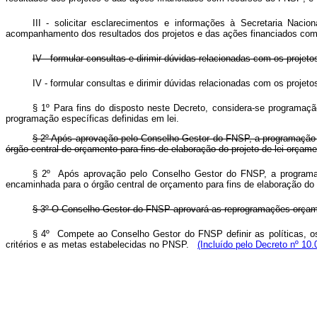
III - solicitar esclarecimentos e informações à Secretaria Nac
acompanhamento dos resultados dos projetos e das ações financiados c
IV - formular consultas e dirimir dúvidas relacionadas com os proje
IV - formular consultas e dirimir dúvidas relacionadas com os proj
§ 1º Para fins do disposto neste Decreto, considera-se programaçã
programação específicas definidas em lei.
§ 2º Após aprovação pelo Conselho Gestor do FNSP, a programação o
órgão central de orçamento para fins de elaboração do projeto de lei orçame
§ 2º Após aprovação pelo Conselho Gestor do FNSP, a programaçã
encaminhada para o órgão central de orçamento para fins de elaboração do 
§ 3º O Conselho Gestor do FNSP aprovará as reprogramações orça
§ 4º Compete ao Conselho Gestor do FNSP definir as políticas, os 
critérios e as metas estabelecidas no PNSP.
(Incluído pelo Decreto nº 10.