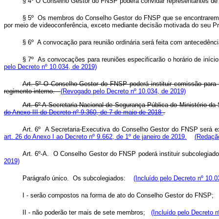
§ 4º O Conselho Gestor do FNSP poderá convidar representantes de out
§ 5º Os membros do Conselho Gestor do FNSP que se encontrarem no 
por meio de videoconferência, exceto mediante decisão motivada do seu 
§ 6º A convocação para reunião ordinária será feita com antecedência
§ 7º As convocações para reuniões especificarão o horário de iníci
pelo Decreto nº 10.034, de 2019)
Art. 5º O Conselho Gestor do FNSP poderá instituir comissão para 
regimento interno.
(Revogado pelo Decreto nº 10.034, de 2019)
Art. 6º A Secretaria Nacional de Segurança Pública do Ministério d
do Anexo III do Decreto nº 9.360, de 7 de maio de 2018
.
Art. 6º A Secretaria-Executiva do Conselho Gestor do FNSP será ex
art. 26 do Anexo I ao Decreto nº 9.662, de 1º de janeiro de 2019.
(Redação
Art. 6º-A. O Conselho Gestor do FNSP poderá instituir subcolegiad
2019)
Parágrafo único. Os subcolegiados:
(Incluído pelo Decreto nº 10.0
I - serão compostos na forma de ato do Conselho Gestor do FNSP
II - não poderão ter mais de sete membros;
(Incluído pelo Decreto 