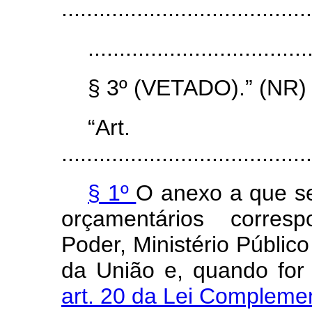
........................................
...................................
§ 3º (VETADO).” (NR)
“Ar
........................................
§ 1º
O anexo a que s
orçamentários corresp
Poder, Ministério Públic
da União e, quando for 
art. 20 da Lei Compleme