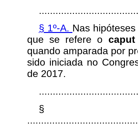
...................................
§ 1º-A.
Nas hipóteses 
que se refere o
capu
quando amparada por pro
sido iniciada no Congre
de 2017.
...................................
§ 
........................................
...................................