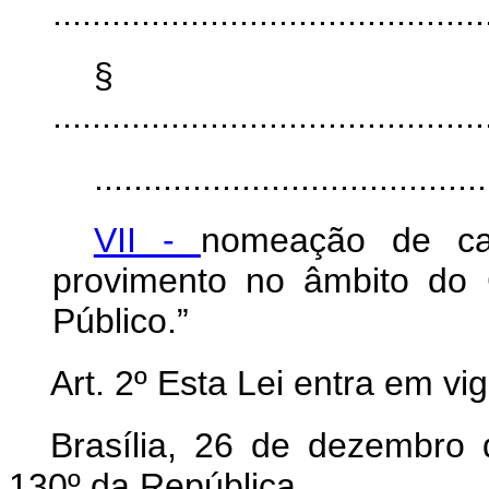
............................................
§ 
............................................
........................................
VII -
nomeação de ca
provimento no âmbito do 
Público.”
Art. 2º Esta Lei entra em vi
Brasília, 26 de dezembro
130º da República.