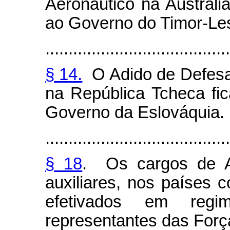
Aeronáutico na Austráli
ao Governo do Timor-Les
........................................
§ 14.
O Adido de Defesa,
na República Tcheca fi
Governo da Eslováquia.
........................................
§ 18
. Os cargos de A
auxiliares, nos países 
efetivados em reg
representantes das Forç