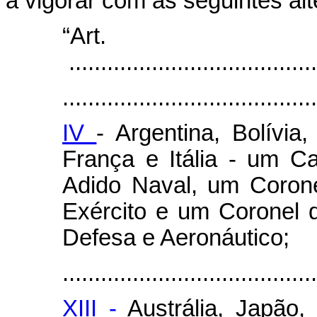
a vigorar com as seguintes al
“Ar
.......................................
........................................
IV
- Argentina, Bolívia
França e Itália - um 
Adido Naval, um Coron
Exército e um Coronel 
Defesa e Aeronáutico;
........................................
XIII -
Austrália, Japão