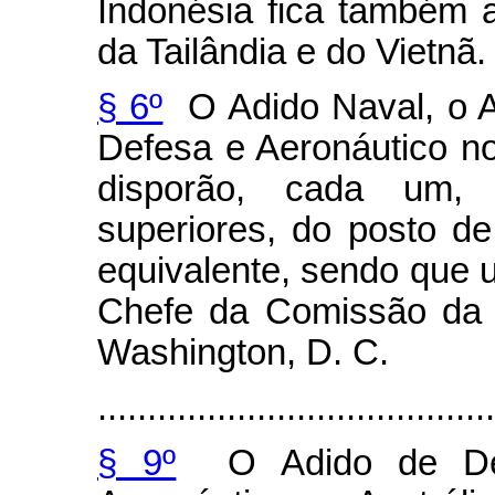
Indonésia fica também 
da Tailândia e do Vietnã.
§ 6º
O Adido Naval, o A
Defesa e Aeronáutico n
disporão, cada um, d
superiores, do posto d
equivalente, sendo que 
Chefe da Comissão da 
Washington, D. C.
........................................
§ 9º
O Adido de Defe