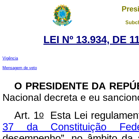
Pres
Subch
LEI Nº 13.934, DE
Vigência
Mensagem de veto
O PRESIDENTE DA REPÚ
Nacional decreta e eu sanciono
o
Art. 1
Esta Lei regulament
37 da Constituição Fede
desempenho”, no âmbito da ad