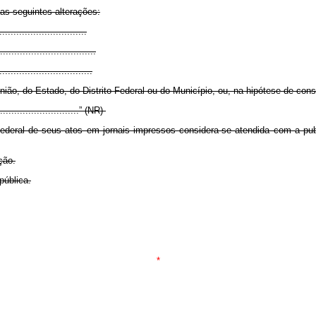
 as seguintes alterações:
..............................
..................................
................................
União, do Estado, do Distrito Federal ou do Município, ou, na hipótese de cons
..............................” (NR)
federal de seus atos em jornais impressos considera-se atendida com a public
ção.
pública.
*