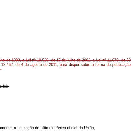
nho de 1993, a Lei nº 10.520, de 17 de julho de 2002, a Lei nº 11.079, de 30
 12.462, de 4 de agosto de 2011, para dispor sobre a forma de publicação
.
 lei:
mente, a utilização de sítio eletrônico oficial da União,