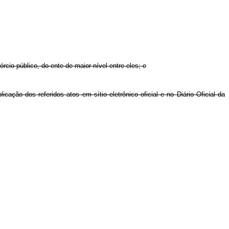
órcio público, do ente de maior nível entre eles; e
ação dos referidos atos em sítio eletrônico oficial e no Diário Oficial da