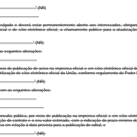
...............................” (NR)
...............................
vulgado e deverá estar permanentemente aberto aos interessados, obrigan
icial e de
sítio eletrônico oficial,
a chamamento público para a atualização 
.............................” (NR)
as seguintes alterações:
..............................
o de publicação de aviso na imprensa oficial e em sítio eletrônico oficial do
utilização de sítio eletrônico oficial da União, conforme regulamento do Poder
..............................” (NR)
 com as seguintes alterações:
.............................
....................................
sulta pública, por meio de publicação na imprensa oficial e em sítio eletrôn
ração do contrato e o seu valor estimado, com a indicação do prazo mínimo de
ia em relação à data prevista para a publicação do edital; e
..............................” (NR)