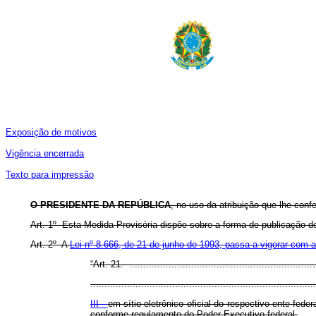
Exposição de motivos
Vigência encerrada
Texto para impressão
O PRESIDENTE DA REPÚBLICA
, no uso da atribuição que lhe conf
Art. 1º Esta Medida Provisória dispõe sobre a forma de publicação d
Art. 2º A
Lei nº 8.666, de 21 de junho de 1993, passa a vigorar com a
“Art. 21. ...................................................................
................................................................................
III -
em sítio eletrônico oficial do respectivo ente feder
conforme regulamento do Poder Executivo federal.