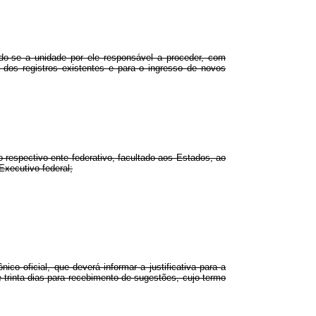
do-se a unidade por ele responsável
a proceder, com
dos registros existentes e para o ingresso de novos
 respectivo ente federativo,
facultado aos Estados, ao
 Executivo federal
;
ico oficial, que deverá informar a justificativa para a
 trinta dias para recebimento de sugestões, cujo termo