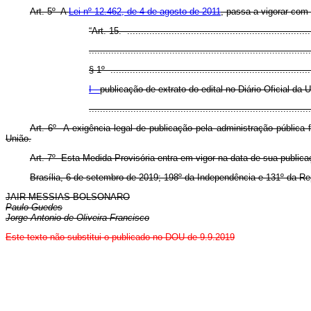
Art. 5º A
Lei nº 12.462, de 4 de agosto de 2011
, passa a vigorar com
“Art. 15. ...................................................................
................................................................................
§ 1º .........................................................................
I -
publicação de extrato do edital no Diário Oficial da 
..............................................................................
Art. 6º A exigência legal de publicação pela administração pública 
União.
Art. 7º Esta Medida Provisória entra em vigor na data de sua publica
Brasília, 6 de setembro de 2019; 198º da Independência e 131º da Re
JAIR MESSIAS BOLSONARO
Paulo Guedes
Jorge Antonio de Oliveira Francisco
Este texto não substitui o publicado no DOU de 9.9.2019