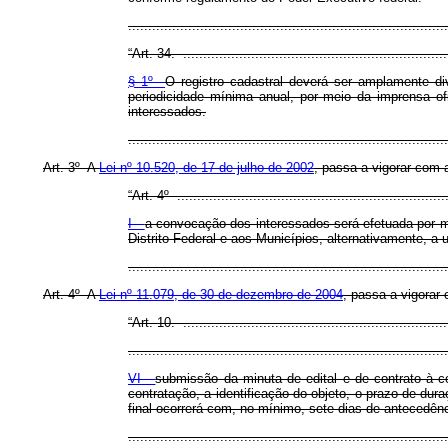
..............................................................................
“Art. 34. ...................................................................
§ 1º
O registro cadastral deverá ser amplamente di
periodicidade mínima anual, por meio da imprensa of
interessados.
..............................................................................
Art. 3º A
Lei nº 10.520, de 17 de julho de 2002
, passa a vigorar com 
“Art. 4º ....................................................................
I -
a convocação dos interessados será efetuada por mei
Distrito Federal e aos Municípios, alternativamente, a 
..............................................................................
Art. 4º A
Lei nº 11.079, de 30 de dezembro de 2004
, passa a vigorar
“Art. 10. ...................................................................
................................................................................
VI -
submissão da minuta de edital e de contrato à con
contratação, a identificação do objeto, o prazo de du
final ocorrerá com, no mínimo, sete dias de antecedênc
..............................................................................