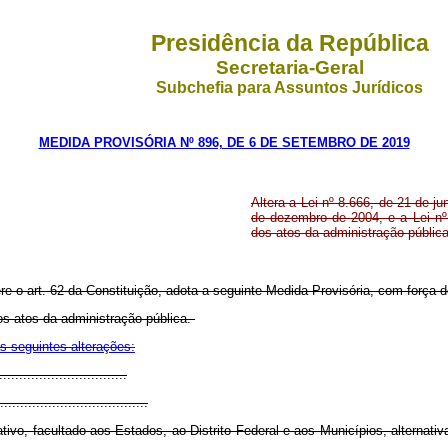
Presidência da República
Secretaria-Geral
Subchefia para Assuntos Jurídicos
MEDIDA PROVISÓRIA Nº 896, DE 6 DE SETEMBRO DE 2019
Altera a Lei nº 8.666, de 21 de ju
de dezembro de 2004, e a Lei nº
dos atos da administração pública
ere o art. 62 da Constituição, adota a seguinte Medida Provisória, com força de
os atos da administração pública.
s seguintes alterações:
...............................
.....................................
ativo, facultado aos Estados, ao Distrito Federal e aos Municípios, alternativa