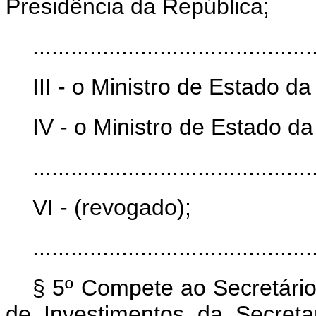
Presidência da República;
............................................
III - o Ministro de Estado d
IV - o Ministro de Estado da 
............................................
VI - (revogado);
............................................
§ 5º Compete ao Secretário
de Investimentos da Secret