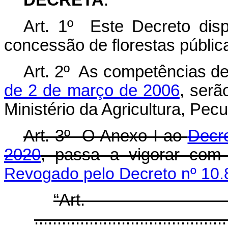
DECRETA
:
Art. 1º Este Decreto dis
concessão de florestas públic
Art. 2º As competências de
de 2 de março de 2006
, serã
Ministério da Agricultura, Pec
Art. 3º O Anexo I ao
Decre
2020
, passa a vigorar com 
Revogado pelo Decreto nº 10.
“Ar
..........................................