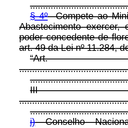
......................................
§ 4º
Compete ao Minist
Abastecimento exercer, 
poder concedente de flor
art. 49 da Lei nº 11.284, 
“Ar
..........................................
......................................
II
..........................................
......................................
i)
Conselho Naciona