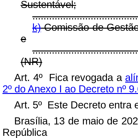
Sustentável;
......................................
k)
Comissão de Gestão 
e
......................................
(NR)
Art. 4º Fica revogada a
al
2º do Anexo I ao Decreto nº 9.
Art. 5º Este Decreto entra 
Brasília, 13 de maio de 20
República