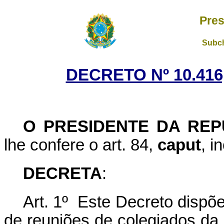
Pres
Subch
DECRETO Nº 10.416
O PRESIDENTE DA REP
lhe confere o art. 84,
caput
, i
DECRETA
:
Art. 1º Este Decreto dispõe
de reuniões de colegiados da a