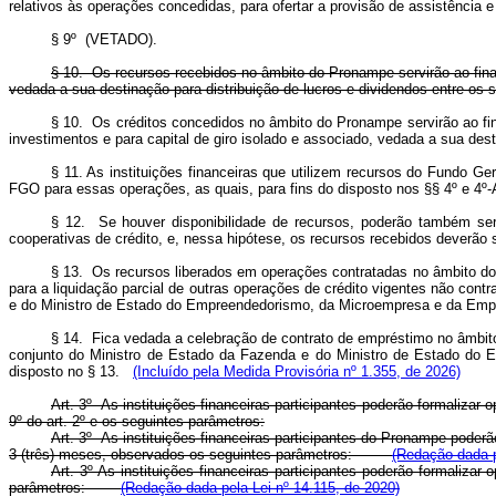
relativos às operações concedidas, para ofertar a provisão de assistência 
§ 9º (VETADO).
§ 10. Os recursos recebidos no âmbito do Pronampe servirão ao finan
vedada a sua destinação para distribuição de lucros e dividendos entre os s
§ 10. Os créditos concedidos no âmbito do Pronampe servirão ao fin
investimentos e para capital de giro isolado e associado, vedada a sua d
§ 11. As instituições financeiras que utilizem recursos do Fundo Ge
FGO para essas operações, as quais, para fins do disposto nos §§ 4º e 4º-A
§ 12. Se houver disponibilidade de recursos, poderão também ser
cooperativas de crédito, e, nessa hipótese, os recursos recebidos dever
§ 13. Os recursos liberados em operações contratadas no âmbito do P
para a liquidação parcial de outras operações de crédito vigentes não co
e do Ministro de Estado do Empreendedorismo, da Microempresa e da E
§ 14. Fica vedada a celebração de contrato de empréstimo no âmbit
conjunto do Ministro de Estado da Fazenda e do Ministro de Estado do 
disposto no § 13.
(Incluído pela Medida Provisória nº 1.355, de 2026)
Art. 3º As instituições financeiras participantes poderão formaliza
9º do art. 2º e os seguintes parâmetros:
Art. 3º As instituições financeiras participantes do Pronampe poderã
3 (três) meses, observados os seguintes parâmetros:
(Redação dada p
Art. 3º As instituições financeiras participantes poderão formaliz
parâmetros:
(Redação dada pela Lei nº 14.115, de 2020)