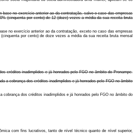
com base no exercício anterior ao da contratação, salvo o caso das empresas
0% (cinquenta por cento) de 12 (doze) vezes a média da sua receita bruta
m base no exercício anterior ao da contratação, exceto no caso das empresas
(cinquenta por cento) de doze vezes a média da sua receita bruta mensal
dos créditos inadimplidos e já honrados pelo FGO no âmbito do Pronampe.
ada a cobrança dos créditos inadimplidos e já honrados pelo FGO no âmbito
 a cobrança dos créditos inadimplidos e já honrados pelo FGO no âmbito do
ômica com fins lucrativos, tanto de nível técnico quanto de nível superior,