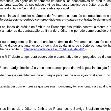
staduais, as agências de fomento estaduais, as cooperativas de crédito, os
 as organizações da sociedade civil de interesse público de crédito, e as dema
al e do Banco Central do Brasil a elas aplicável.
m as linhas de crédito no âmbito do Pronampe assumirão contratualmente a ob
o desta Lei, no período compreendido entre a data da contratação da linha d
m as linhas de crédito no âmbito do Pronampe assumirão contratualmente a ob
 anterior ao da contratação da linha de crédito, no período compreendido e
m ou prorrogarem as linhas de crédito no âmbito do Pronampe assumirão cont
ltimo dia do ano anterior ao da contratação da linha de crédito ou, quando h
inha de crédito.
(Redação dada pela Lei nº 14.554, de 2023)
a o § 3º deste artigo, será observado o quantitativo de empregados do dia 
deste artigo implicará o vencimento antecipado da dívida pela instituição fi
de níveis e quantitativos de empregos para fins de aplicação do disposto no 
ta esta Lei com empresas que possuam condenação relacionada a trabalho em
m as linhas de crédito no âmbito do Pronampe, o Serviço Brasileiro de Ap