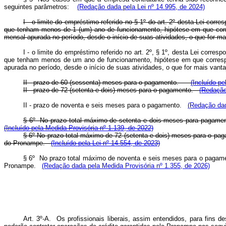
seguintes parâmetros:
(Redação dada pela Lei nº 14.995, de 2024)
I - o limite do empréstimo referido no § 1º do art. 2º desta Lei cor
que tenham menos de 1 (um) ano de funcionamento, hipótese em que corres
mensal apurada no período, desde o início de suas atividades, o que fo
I - o limite do empréstimo referido no art. 2º, § 1º, desta Lei corr
que tenham menos de um ano de funcionamento, hipótese em que correspon
apurada no período, desde o início de suas atividades, o que for mais van
II - prazo de 60 (sessenta) meses para o pagamento.
(Incluído pe
II - prazo de 72 (setenta e dois) meses para o pagamento.
(Redação
II - prazo de noventa e seis meses para o pagamento.
(Redação dad
§ 6º No prazo total máximo de setenta e dois meses para pagame
(Incluído pela Medida Provisória nº 1.139, de 2022)
§ 6º No prazo total máximo de 72 (setenta e dois) meses para o p
do Pronampe.
(Incluído pela Lei nº 14.554, de 2023)
§ 6º No prazo total máximo de noventa e seis meses para o pagam
Pronampe.
(Redação dada pela Medida Provisória nº 1.355, de 2026)
Art. 3º-A. Os profissionais liberais, assim entendidos, para fins d