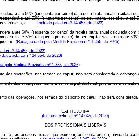
responderá a até 50% (cinquenta por cento) da receita bruta anual calculada 
ponderá a até 50% (cinquenta por cento) do seu capital social ou a até 5
r mais vantajoso; e
(Incluído pela Lei nº 14.457, de 2022)
esponderá a até 60% (sessenta por cento) da receita bruta anual calculada co
derá a até 50% (cinquenta por cento) do seu capital social ou a até 50% 
tajoso; e
(Redação dada pela Medida Provisória nº 1.355, de 2026)
la Lei nº 14.457, de 2022)
 dada pela Lei nº 14.554, de 2023)
a pela Medida Provisória nº 1.355, de 2026)
nto das operações, nos termos do
caput
, não será considerada a cobrança 
agamento das operações, nos termos do
caput
deste artigo, não será consider
ento das operações, nos termos do disposto no
caput
, não será considerada
CAPÍTULO II-A
(Incluído pela Lei nº 14.045, de 2020)
DOS PROFISSIONAIS LIBERAIS
esta Lei, as pessoas físicas que exercem, por conta própria, atividade econ