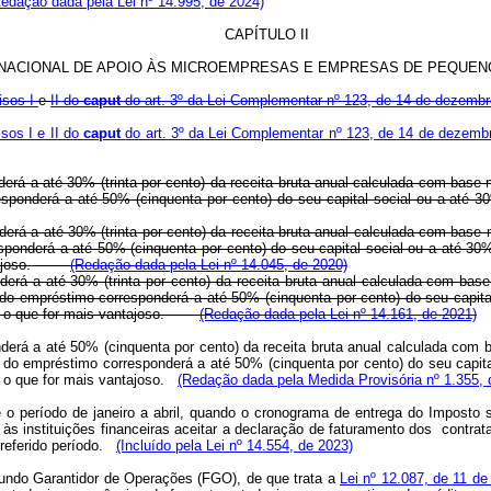
Redação dada pela Lei nº 14.995, de 2024)
CAPÍTULO II
NACIONAL DE APOIO ÀS MICROEMPRESAS E EMPRESAS DE PEQUEN
isos I
e
II do
caput
do art. 3º da Lei Complementar nº 123, de 14 de dezemb
isos I e II do
caput
do art. 3º da Lei Complementar nº 123, de 14 de dezemb
derá a até 30% (trinta por cento) da receita bruta anual calculada com bas
sponderá a até 50% (cinquenta por cento) do seu capital social ou a até 3
derá a até 30% (trinta por cento) da receita bruta anual calculada com bas
ponderá a até 50% (cinquenta por cento) do seu capital social ou a até 30% 
 vantajoso.
(Redação dada pela Lei nº 14.045, de 2020)
erá a até 30% (trinta por cento) da receita bruta anual calculada com bas
o empréstimo corresponderá a até 50% (cinquenta por cento) do seu capital 
des, o que for mais vantajoso.
(Redação dada pela Lei nº 14.161, de 2021)
erá a até 50% (cinquenta por cento) da receita bruta anual calculada com 
o empréstimo corresponderá a até 50% (cinquenta por cento) do seu capita
s, o que for mais vantajoso.
(Redação dada pela Medida Provisória nº 1.355, 
 o período de janeiro a abril, quando o cronograma de entrega do Imposto
 às instituições financeiras aceitar a declaração de faturamento dos contra
 referido período.
(Incluído pela Lei nº 14.554, de 2023)
Fundo Garantidor de Operações (FGO), de que trata a
Lei nº 12.087, de 11 d