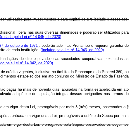
 utilizados para investimentos e para capital de giro isolado e associado,
ssional liberal nas suas diversas dimensões e poderão ser utilizados para
o dada pela Lei nº 14.045, de 2020)
e 27 de outubro de 1971
, poderão aderir ao Pronampe e requerer garantia do
ito de cada instituição.
(Incluído pela Lei nº 14.043, de 2020)
undações de direito privado e as sociedades cooperativas, excluídas as
ído pela Lei nº 14.042, de 2020)
 de crédito vigentes, inclusive no âmbito do Pronampe e do Procred 360, ou
cedimentos estabelecidos em ato conjunto do Ministro de Estado da Fazenda
não pagas há mais de noventa dias, apuradas na forma estabelecida em ato
vada a hipótese de liquidação integral dessas obrigações nos termos do
da em vigor desta Lei, prorrogáveis por mais 3 (três) meses, observados o §
pós a entrada em vigor desta Lei, prorrogáveis a critério da Sepec por mais
rada em vigor desta Lei, prorrogáveis pela Sepec, observados os seguintes