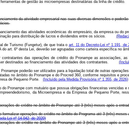
e ferramentas de gestão às microempresas destinatárias da linha de crédito.
ciamento da atividade empresarial nas suas diversas dimensões e poderão ser
ócios.
anciamento das atividades econômicas do empresário, da empresa ou do profi
estinação para distribuição de lucros e dividendos entre os sócios.
(Redaçã
ral de Turismo (Fungetur), de que trata o
art. 11 do Decreto-Lei nº 1.191, d
 do art. 6º desta Lei, deverão ser agrupadas como carteira específica no âmb
 contratantes das operações de crédito do Pronampe as associações, as f
ão ser destinados ao financiamento das atividades dos contratantes.
(Inclu
ronampe poderão ser utilizados para a liquidação total de outras operações
ntratadas no âmbito do Pronampe e do Procred 360, conforme requisitos e pro
mpresa de Pequeno Porte.
(Incluído pela Medida Provisória nº 1.355, de 2026)
o do Pronampe com mutuário que possua obrigações financeiras vencidas e 
Empreendedorismo, da Microempresa e da Empresa de Pequeno Porte, ressal
r operações de crédito no âmbito do Pronampe até 3 (três) meses após a entra
o formalizar operações de crédito no âmbito do Programa até 3 (três) meses a
ela Lei nº 14.042, de 2020)
ar operações de crédito no âmbito do Pronampe até 3 (três) meses após a ent