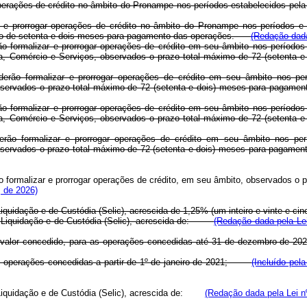
izar operações de crédito no âmbito do Pronampe nos períodos estabelecido
zar e prorrogar operações de crédito no âmbito do Pronampe nos períodos e
ximo de setenta e dois meses para pagamento das operações.
(Redação dada
erão formalizar e prorrogar operações de crédito em seu âmbito nos períod
a, Comércio e Serviços, observados o prazo total máximo de 72 (setenta
poderão formalizar e prorrogar operações de crédito em seu âmbito nos p
ervados o prazo total máximo de 72 (setenta e dois) meses para pagame
erão formalizar e prorrogar operações de crédito em seu âmbito nos períod
a, Comércio e Serviços, observados o prazo total máximo de 72 (setenta
poderão formalizar e prorrogar operações de crédito em seu âmbito nos p
servados o prazo total máximo de 72 (setenta e dois) meses para pagam
rão formalizar e prorrogar operações de crédito, em seu âmbito, observados 
, de 2026)
iquidação e de Custódia (Selic), acrescida de 1,25% (um inteiro e vinte e ci
de Liquidação e de Custódia (Selic), acrescida de:
(Redação dada pela Lei
re o valor concedido, para as operações concedidas até 31 de dezembro 
 as operações concedidas a partir de 1º de janeiro de 2021;
(Incluído pel
e Liquidação e de Custódia (Selic), acrescida de:
(Redação dada pela Lei n