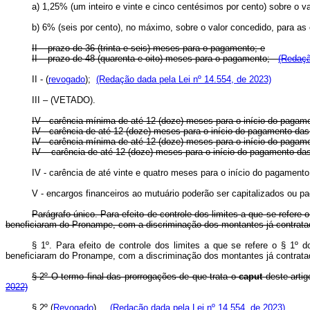
a) 1,25% (um inteiro e vinte e cinco centésimos por cento) sobre
b) 6% (seis por cento), no máximo, sobre o valor concedido, para 
II – prazo de 36 (trinta e seis) meses para o pagamento; e
II – prazo de 48 (quarenta e oito) meses para o pagamento;
(Redaçã
II - (
revogado
);
(Redação dada pela Lei nº 14.554, de 2023)
III – (VETADO).
IV - carência mínima de até 12 (doze) meses para o início do paga
IV - carência de até 12 (doze) meses para o início do pagamento d
IV - carência mínima de até 12 (doze) meses para o início do paga
IV – carência de até 12 (doze) meses para o início do pagamento d
IV - carência de até vinte e quatro meses para o início do pagamen
V - encargos financeiros ao mutuário poderão ser capitalizados ou 
Parágrafo único. Para efeito de controle dos limites a que se refere
beneficiaram do Pronampe, com a discriminação dos montantes já contrata
§ 1º. Para efeito de controle dos limites a que se refere o § 1º 
beneficiaram do Pronampe, com a discriminação dos montantes já con
§ 2º O termo final das prorrogações de que trata o
caput
deste arti
2022)
§ 2º (
Revogado
).
(Redação dada pela Lei nº 14.554, de 2023)