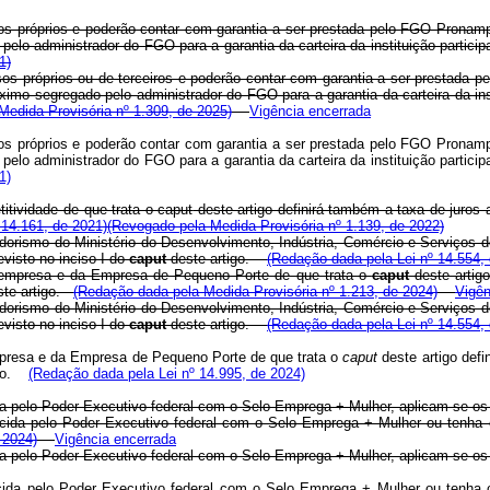
sos próprios e poderão contar com garantia a ser prestada pelo FGO Pronam
pelo administrador do FGO para a garantia da carteira da instituição partici
1)
sos próprios ou de terceiros e poderão contar com garantia a ser prestada
ximo segregado pelo administrador do FGO para a garantia da carteira da in
Medida Provisória nº 1.309, de 2025)
Vigência encerrada
sos próprios e poderão contar com garantia a ser prestada pelo FGO Pronam
pelo administrador do FGO para a garantia da carteira da instituição partici
1)
itividade de que trata o
caput
deste artigo definirá também a taxa de juros 
º 14.161, de 2021)
(Revogado pela Medida Provisória nº 1.139, de 2022)
rismo do Ministério do Desenvolvimento, Indústria, Comércio e Serviços d
visto no inciso I do
caput
deste artigo.
(Redação dada pela Lei nº 14.554,
oempresa e da Empresa de Pequeno Porte de que trata o
caput
deste artigo
te artigo.
(Redação dada pela Medida Provisória nº 1.213, de 2024)
Vigên
rismo do Ministério do Desenvolvimento, Indústria, Comércio e Serviços d
visto no inciso I do
caput
deste artigo.
(Redação dada pela Lei nº 14.554,
presa e da Empresa de Pequeno Porte de que trata o
caput
deste artigo defi
igo.
(Redação dada pela Lei nº 14.995, de 2024)
da pelo Poder Executivo federal com o Selo Emprega + Mulher, aplicam-se
ida pelo Poder Executivo federal com o Selo Emprega + Mulher ou tenha co
 2024)
Vigência encerrada
da pelo Poder Executivo federal com o Selo Emprega + Mulher, aplicam-se
ida pelo Poder Executivo federal com o Selo Emprega + Mulher ou tenha co