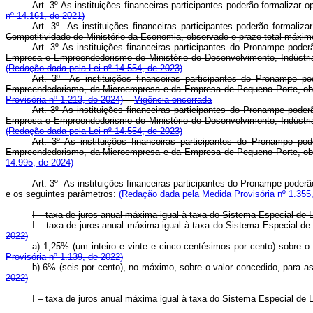
Art. 3º As instituições financeiras participantes poderão formal
nº 14.161, de 2021)
Art. 3º As instituições financeiras participantes poderão formali
Competitividade do Ministério da Economia, observado o prazo total má
Art. 3º As instituições financeiras participantes do Pronampe pod
Empresa e Empreendedorismo do Ministério do Desenvolvimento, Indústri
(Redação dada pela Lei nº 14.554, de 2023)
Art. 3º As instituições financeiras participantes do Pronampe 
Empreendedorismo, da Microempresa e da Empresa de Pequeno Porte, obs
Provisória nº 1.213, de 2024)
Vigência encerrada
Art. 3º As instituições financeiras participantes do Pronampe pod
Empresa e Empreendedorismo do Ministério do Desenvolvimento, Indústri
(Redação dada pela Lei nº 14.554, de 2023)
Art. 3º As instituições financeiras participantes do Pronampe 
Empreendedorismo, da Microempresa e da Empresa de Pequeno Porte, ob
14.995, de 2024)
Art. 3º As instituições financeiras participantes do Pronampe pode
e os seguintes parâmetros:
(Redação dada pela Medida Provisória nº 1.355
I – taxa de juros anual máxima igual à taxa do Sistema Especial de L
I – taxa de juros anual máxima igual à taxa do Sistema Especial 
2022)
a) 1,25% (um inteiro e vinte e cinco centésimos por cento) sob
Provisória nº 1.139, de 2022)
b) 6% (seis por cento), no máximo, sobre o valor concedido, para
2022)
I – taxa de juros anual máxima igual à taxa do Sistema Especial d