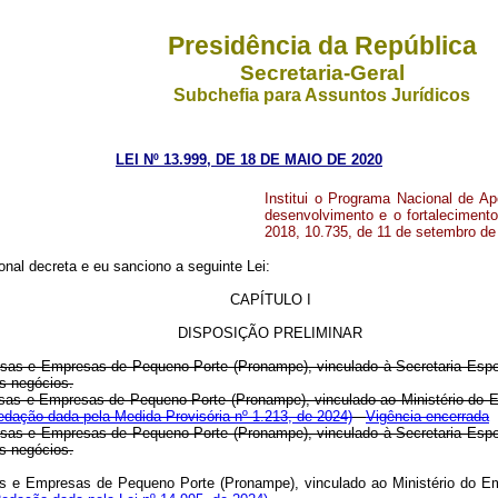
Presidência da República
Secretaria-Geral
Subchefia para Assuntos Jurídicos
LEI Nº 13.999, DE 18 DE MAIO DE 2020
Institui o Programa Nacional de 
desenvolvimento e o fortaleciment
2018, 10.735, de 11 de setembro de
nal decreta e eu sanciono a seguinte Lei:
CAPÍTULO I
DISPOSIÇÃO PRELIMINAR
esas e Empresas de Pequeno Porte (Pronampe), vinculado à Secretaria Espec
s negócios.
resas e Empresas de Pequeno Porte (Pronampe), vinculado ao Ministério d
edação dada pela Medida Provisória nº 1.213, de 2024)
Vigência encerrada
esas e Empresas de Pequeno Porte (Pronampe), vinculado à Secretaria Espec
s negócios.
sas e Empresas de Pequeno Porte (Pronampe), vinculado ao Ministério do