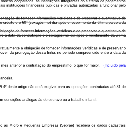
 bancos cooperados, as instituições integrantes do sistema de pagamentos
is instituições financeiras públicas e privadas autorizadas a funcionar pelo
rigação de fornecer informações verídicas e de preservar o quantitativo de
e crédito e o 60º (sexagésimo) dia após o recebimento da última parcela da
rigação de fornecer informações verídicas e de preservar o quantitativo de
ntre a data da contratação e o sexagésimo dia após o recebimento da última
ratualmente a obrigação de fornecer informações verídicas e de preservar o
ouver, da prorrogação dessa linha, no período compreendido entre a data da
ou mês anterior à contratação do empréstimo, o que for maior.
(Incluído pela
nanceira.
§ 4º deste artigo não será exigível para as operações contratadas até 31 de
 condições análogas às de escravo ou a trabalho infantil.
oio às Micro e Pequenas Empresas (Sebrae) receberá os dados cadastrais