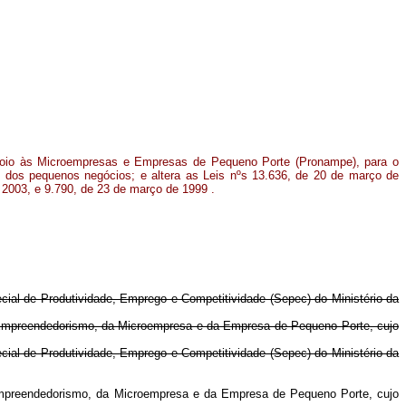
Apoio às Microempresas e Empresas de Pequeno Porte (Pronampe), para o
o dos pequenos negócios; e altera as Leis nºs 13.636, de 20 de março de
 2003, e 9.790, de 23 de março de 1999 .
ial de Produtividade, Emprego e Competitividade (Sepec) do Ministério da
o Empreendedorismo, da Microempresa e da Empresa de Pequeno Porte, cujo
ial de Produtividade, Emprego e Competitividade (Sepec) do Ministério da
 Empreendedorismo, da Microempresa e da Empresa de Pequeno Porte, cujo