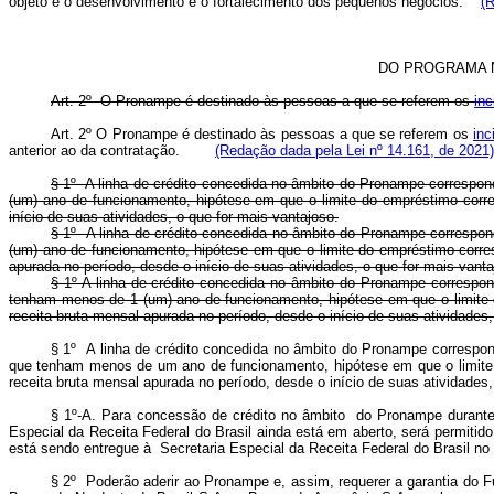
objeto é o desenvolvimento e o fortalecimento dos pequenos negócios.
(
DO PROGRAMA 
Art. 2º O Pronampe é destinado às pessoas a que se referem os
inc
Art. 2º O Pronampe é destinado às pessoas a que se referem os
inc
anterior ao da contratação.
(Redação dada pela Lei nº 14.161, de 2021)
§ 1º A linha de crédito concedida no âmbito do Pronampe correspon
(um) ano de funcionamento, hipótese em que o limite do empréstimo corre
início de suas atividades, o que for mais vantajoso.
§ 1º A linha de crédito concedida no âmbito do Pronampe correspon
(um) ano de funcionamento, hipótese em que o limite do empréstimo corres
apurada no período, desde o início de suas atividades, o que for mais
§ 1º A linha de crédito concedida no âmbito do Pronampe correspond
tenham menos de 1 (um) ano de funcionamento, hipótese em que o limite d
receita bruta mensal apurada no período, desde o início de suas ativida
§ 1º A linha de crédito concedida no âmbito do Pronampe correspond
que tenham menos de um ano de funcionamento, hipótese em que o limite d
receita bruta mensal apurada no período, desde o início de suas atividade
§ 1º-A. Para concessão de crédito no âmbito do Pronampe durante
Especial da Receita Federal do Brasil ainda está em aberto, será permitido
está sendo entregue à Secretaria Especial da Receita Federal do Brasil no
§ 2º Poderão aderir ao Pronampe e, assim, requerer a garantia do 