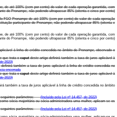
pe, de até 100% (cem por cento) do valor de cada operação garantida, com
pante do Pronampe, não podendo ultrapassar 85% (oitenta e cinco por cento)
 pelo FGO Pronampe de até 100% (cem por cento) do valor de cada operação
stituição participante do Pronampe, não podendo ultrapassar 85% (oitenta e
pe, de até 100% (cem por cento) do valor de cada operação garantida, com
pante do Pronampe, não podendo ultrapassar 85% (oitenta e cinco por cento)
aplicável à linha de crédito concedida no âmbito do Pronampe, observado o
e que trata o
caput
deste artigo definirá também a taxa de juros aplicável à
 de 2023)
 definirá também a taxa de juros aplicável à linha de crédito concedida no
cia encerrada
e que trata o
caput
deste artigo definirá também a taxa de juros aplicável à
 de 2023)
nirá também a taxa de juros aplicável à linha de crédito concedida no âmbito
 os seguintes parâmetros:
(Incluído pela Lei nº 14.457, de 2022)
mo sócia majoritária ou sócia-administradora uma mulher, aplicam-se os
 os seguintes parâmetros:
(Incluído pela Lei nº 14.457, de 2022)
mo sócia majoritária ou sócia-administradora uma mulher, aplicam-se os