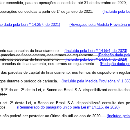
 o valor concedido, para as operações concedidas até 31 de dezembro de 2
as operações concedidas a partir de 1º de janeiro de 2021;
(Incluído pela L
o dada pela Lei nº 14.257, de 2021)
(Revogado pela Medida Provisória n
mento das parcelas do financiamento.
(Incluído pela Lei nº 14.554, de 2023)
as parcelas do financiamento, nos termos do regulamento.
(Redação dada pela
mento das parcelas do financiamento.
(Incluído pela Lei nº 14.554, de 2023)
as parcelas do financiamento, nos termos de regulamento.
(Redação dada pel
to das parcelas de capital do financiamento, nos termos do disposto em regu
pagos durante o período de carência.
(Incluído pela Medida Provisória nº 1.35
 o § 1º do art. 2º desta Lei, o Banco do Brasil S.A. disponibilizará consulta
dos.
do art. 2º desta Lei, o Banco do Brasil S.A. disponibilizará consulta das
tratados.
(Renumerado do parágrafo único pela Lei nº 14.115, de 2020)
go não poderá ser posterior ao último dia útil do ano de 2020.
(Incluído pel