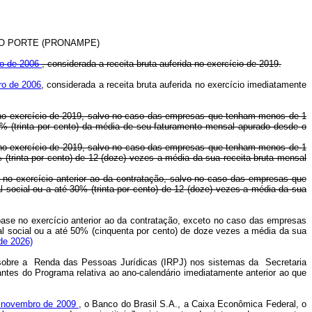
O PORTE (PRONAMPE)
ro de 2006
, considerada a receita bruta auferida no exercício de 2019.
ro de 2006
, considerada a receita bruta auferida no exercício imediatamente
e no exercício de 2019, salvo no caso das empresas que tenham menos de 1
0% (trinta por cento) da média de seu faturamento mensal apurado desde o
e no exercício de 2019, salvo no caso das empresas que tenham menos de 1
(trinta por cento) de 12 (doze) vezes a média da sua receita bruta mensal
e no exercício anterior ao da contratação, salvo no caso das empresas que
social ou a até 30% (trinta por cento) de 12 (doze) vezes a média da sua
base no exercício anterior ao da contratação, exceto no caso das empresas
l social ou a até 50% (cinquenta por cento) de doze vezes a média da sua
de 2026)
 sobre a Renda das Pessoas Jurídicas (IRPJ) nos sistemas da Secretaria
tantes do Programa relativa ao ano-calendário imediatamente anterior ao que
e novembro de 2009
, o Banco do Brasil S.A., a Caixa Econômica Federal, o