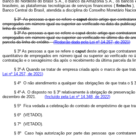
Banco do Nordeste do Brasil S.A., o Banco da Amazônia S.A., os bancos e
brasileiro, as plataformas tecnológicas de serviços financeiros (
fintechs
),
Banco Central do Brasil, atendida a disciplina do Conselho Monetário Nacion
§ 3º As pessoas a que se refere o
caput
deste artigo que contratare
empregados em número igual ou superior ao verificado na data da publicaçã
linha de crédito.
§ 3º As pessoas a que se refere o
caput
deste artigo que contratare
empregados em número igual ou superior ao verificado no último dia do ano
parcela da linha de crédito.
(Redação dada pela Lei nº 14.257, de 2021)
§ 3º As pessoas a que se refere o
caput
deste artigo que contratare
quantitativo de empregados em número igual ou superior ao verificado no ú
contratação e o sexagésimo dia após o recebimento da última parcela da l
§ 3º-A Quando se tratar de empresa criada após o marco de que trat
Lei nº 14.257, de 2021)
§ 4º O não atendimento a qualquer das obrigações de que trata o § 3º 
§ 4º-A. O disposto no § 3º relativamente à obrigação de preservação 
dezembro de 2021.
(Incluído pela Lei nº 14.348, de 2022)
§ 5º Fica vedada a celebração do contrato de empréstimo de que tra
§ 6º (VETADO).
§ 7º (VETADO).
§ 8º Caso haja autorização por parte das pessoas que contratare