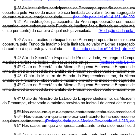
§ 3º As instituições participantes do Pronampe operarão com recur
cobertura pelo Fundo da inadimplência limitada ao valor máximo segregado 
da carteira à qual esteja vinculada.
(Incluído pela Lei nº 14.161, de 202
§ 3º As instituições participantes do Pronampe operarão com recur
garantida, com cobertura pelo Fundo da inadimplência limitada ao valor má
cinco por cento) da carteira à qual esteja vinculada.
(Redação dada pela 
§ 3º As instituições participantes do Pronampe operarão com recur
cobertura pelo Fundo da inadimplência limitada ao valor máximo segregado 
da carteira à qual esteja vinculada.
(Incluído pela Lei nº 14.161, de 202
§ 4º Ato do Secretário Especial de Produtividade, Emprego e Compet
máximo previsto no inciso I do
caput
deste artigo.
(Incluído pela Lei n
§ 4º O ato do Secretário da Micro e Pequena Empresa e Empreendedo
linha de crédito concedida no âmbito do Pronampe, observado o máximo pre
§ 4º O ato do Ministro de Estado do Empreendedorismo, da Micr
âmbito do Pronampe, observado o máximo previsto no inciso I do
caput
des
§ 4º O ato do Secretário da Micro e Pequena Empresa e Empreendedo
linha de crédito concedida no âmbito do Pronampe, observado o máximo pre
§ 4º O ato do Ministro de Estado do Empreendedorismo, da Microem
do Pronampe, observado o máximo previsto no inciso I do
caput
deste art
§ 5º Nos casos em que a empresa contratante tenha sido reconheci
§ 5º Nos casos em que a empresa contratante tenha sido reconhec
seguintes parâmetros:
(Redação dada pela Medida Provisória nº 1.213, de
§ 5º Nos casos em que a empresa contratante tenha sido reconheci
§ 5º Nos casos em que a empresa contratante tenha sido reconhec