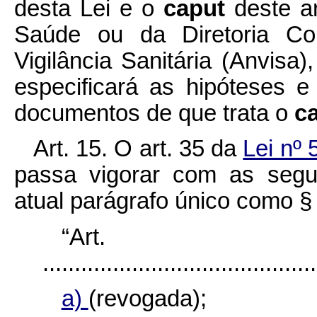
desta Lei e o
caput
deste a
Saúde ou da Diretoria Co
Vigilância Sanitária (Anvisa
especificará as hipóteses e
documentos de que trata o
c
Art. 15. O art. 35 da
Lei nº
passa vigorar com as segu
atual parágrafo único como § 
“Ar
...........................................
a)
(revogada);