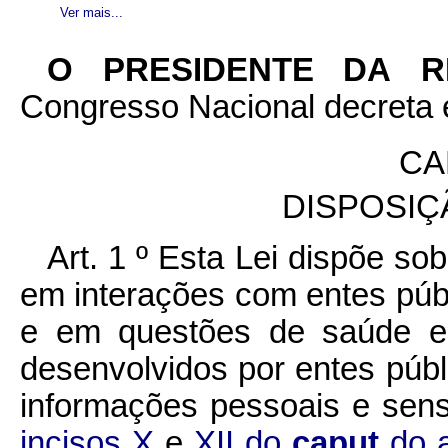
Ver mais...
O PRESIDENTE DA 
Congresso Nacional decreta e
CA
DISPOSIÇ
Art. 1 º Esta Lei dispõe so
em interações com entes públ
e em questões de saúde e
desenvolvidos por entes públ
informações pessoais e sen
incisos X
e
XII do
caput
do 