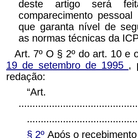
deste artigo será feit
comparecimento pessoal 
que garanta nível de seg
as normas técnicas da ICP
Art. 7º O § 2º do art. 10 e 
19 de setembro de 1995
,
redação:
“Ar
...........................................
........................................
§ 2º
Após o recebimento