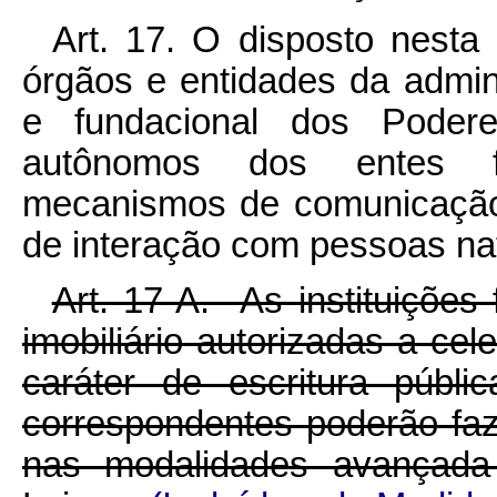
Art. 17. O disposto nesta
órgãos e entidades da adminis
e fundacional dos Podere
autônomos dos entes fed
mecanismos de comunicação 
de interação com pessoas natu
Art. 17-A. As instituições
imobiliário autorizadas a cel
caráter de escritura públi
correspondentes
poderão faz
nas modalidades avançada 