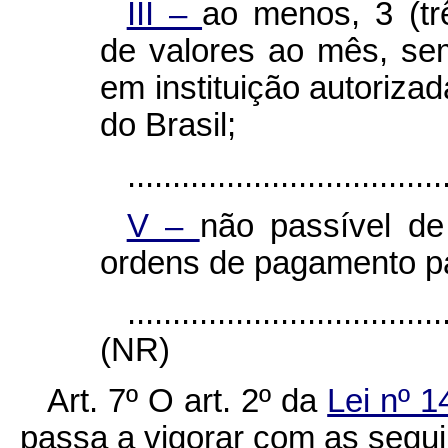
III –
ao menos, 3 (trê
de valores ao mês, se
em instituição autoriza
do Brasil;
...................................
V –
não passível d
ordens de pagamento p
...................................
(NR)
Art. 7º O art. 2º da
Lei nº 
passa a vigorar com as segui