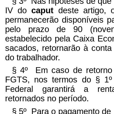
§ 3º Nas hipóteses de que t
IV do
caput
deste artigo,
permanecerão disponíveis p
pelo prazo de 90 (noven
estabelecido pela Caixa Eco
sacados, retornarão à conta
do trabalhador.
§ 4º Em caso de retorno 
FGTS, nos termos do § 1º 
Federal garantirá a renta
retornados no período.
§ 5º Para o pagamento de b