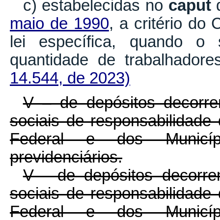
c) estabelecidas no
caput
maio de 1990
, a critério d
lei específica, quando o 
quantidade de trabalhado
14.544, de 2023)
V – de depósitos decorre
sociais de responsabilidade 
Federal e dos Municípi
previdenciários.
V - de depósitos decorre
sociais de responsabilidade 
Federal e dos Municípi