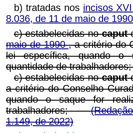
b) tratadas nos
incisos XV
8.036, de 11 de maio de 199
c) estabelecidas no
caput
maio de 1990
, a critério d
lei específica, quando o 
quantidade de trabalhadores;
c) estabelecidas no
caput
a critério do Conselho Cura
quando o saque for reali
trabalhadores;
(Redação
1.149, de 2022)