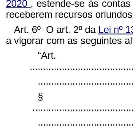
2020
, estende-se às contas 
receberem recursos oriundos
Art. 6º O art. 2º da
Lei nº 1
a vigorar com as seguintes al
“Ar
......................................
...................................
§
......................................
...................................