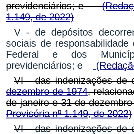
previdenciários; e
(Redaç
1.149, de 2022)
V - de depósitos decorre
sociais de responsabilidade 
Federal e dos Municípi
previdenciários; e
(Redação
VI - das indenizações de 
dezembro de 1974
, relacion
de janeiro e 31 de dezem
Provisória nº 1.149, de 2022)
VI - das indenizações de 