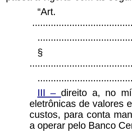
“Ar
......................................
...................................
§
......................................
...................................
III –
direito a, no mí
eletrônicas de valores
custos, para conta mant
a operar pelo Banco Cent