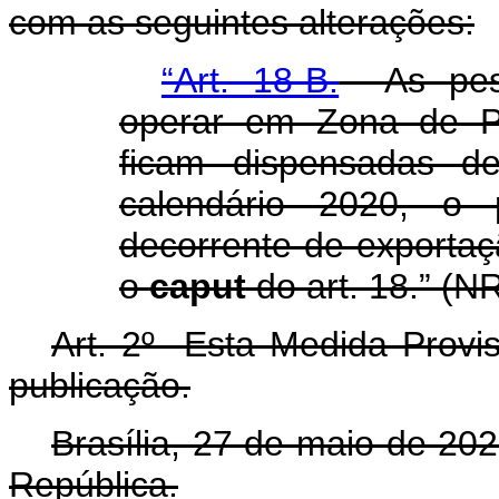
com as seguintes alterações:
“Art. 18-B.
As pesso
operar em Zona de P
ficam dispensadas d
calendário 2020, o 
decorrente de exportaçã
o
caput
do art. 18.” (N
Art. 2º Esta Medida Provis
publicação.
Brasília, 27 de maio de 20
República.