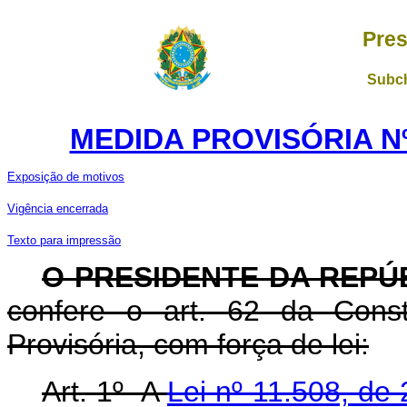
Pres
Subch
MEDIDA PROVISÓRIA Nº 
Exposição de motivos
Vigênc
ia encerrada
Texto para impressão
O PRESIDENTE DA REPÚ
confere o art. 62 da Const
Provisória, com força de lei:
Art. 1º A
Lei nº 11.508, de