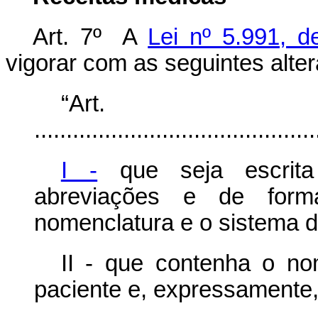
Art. 7º A
Lei nº 5.991, 
vigorar com as seguintes alte
“Ar
............................................
I -
que seja escrita
abreviações e de form
nomenclatura e o sistema d
II - que contenha o no
paciente e, expressamente