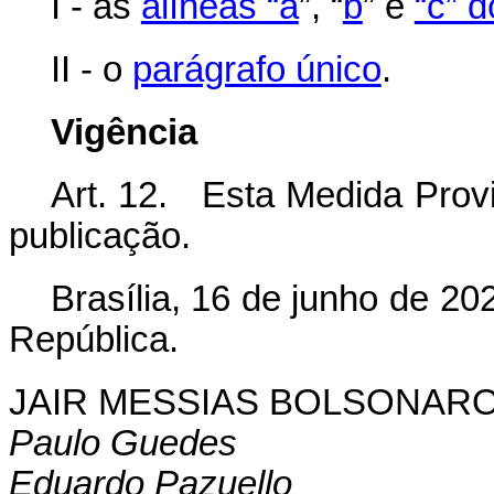
I - as
alíneas “a
”, “
b
” e
“c” 
II - o
parágrafo único
.
Vigência
Art. 12. Esta Medida Provi
publicação.
Brasília, 16 de junho de 2
República.
JAIR MESSIAS BOLSONAR
Paulo Guedes
Eduardo Pazuello