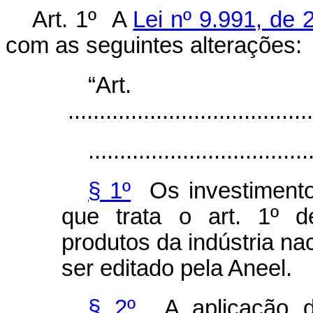
Art. 1º A
Lei nº 9.991, de 
com as seguintes alterações:
“Ar
.......................................
...................................
§ 1º
Os investimentos
que trata o art. 1º de
produtos da indústria na
ser editado pela Aneel.
§ 2º
A aplicação do