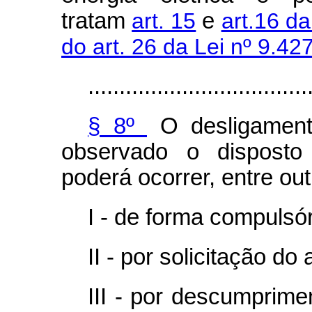
tratam
art. 15
e
art.16 da
do art. 26 da Lei nº 9.42
...................................
§ 8º
O desligament
observado o disposto
poderá ocorrer, entre ou
I - de forma compulsór
II - por solicitação do
III - por descumprim