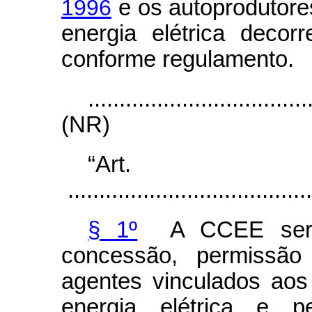
1996
e os autoprodutore
energia elétrica decor
conforme regulamento.
...................................
(NR)
“Ar
.......................................
§ 1º
A CCEE será i
concessão, permissão 
agentes vinculados aos
energia elétrica e 