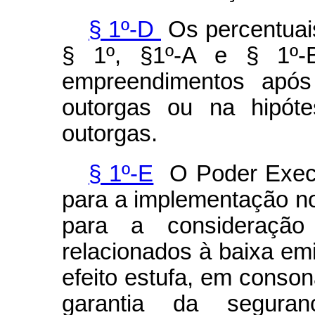
§ 1º-D
Os percentuai
§ 1º, §1º-A e § 1º-
empreendimentos apó
outorgas ou na hipót
outorgas.
§ 1º-E
O Poder Executi
para a implementação no
para a consideração 
relacionados à baixa e
efeito estufa, em cons
garantia da segur