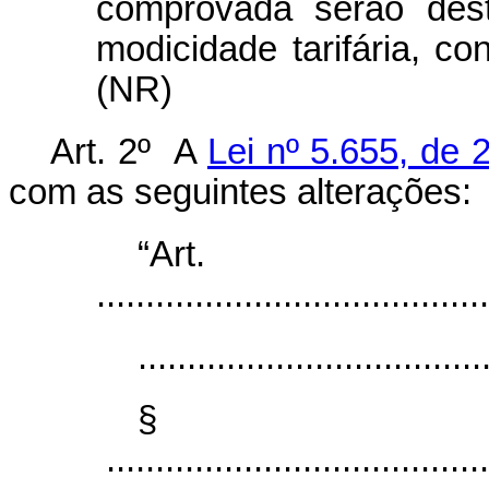
comprovada serão des
modicidade tarifária, c
(NR)
Art. 2º A
Lei nº 5.655, de
com as seguintes alterações:
“Ar
........................................
...................................
§
.......................................