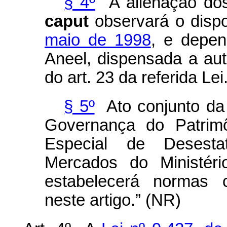
§ 4º
A alienação dos
caput
observará o disp
maio de 1998
, e depen
Aneel, dispensada a aut
do art. 23 da referida Lei
§ 5º
Ato conjunto da
Governança do Patri
Especial de Desestat
Mercados
do Ministé
estabelecerá normas 
neste artigo.” (NR)