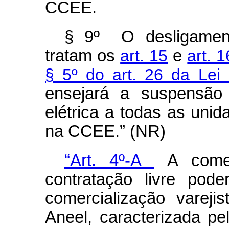
CCEE.
§ 9º O desligamen
tratam os
art. 15
e
art. 
§ 5º do art. 26 da Lei
ensejará a suspensão 
elétrica a todas as un
na CCEE.” (NR)
“Art. 4º-A
A comer
contratação livre pod
comercialização vareji
Aneel, caracterizada pe