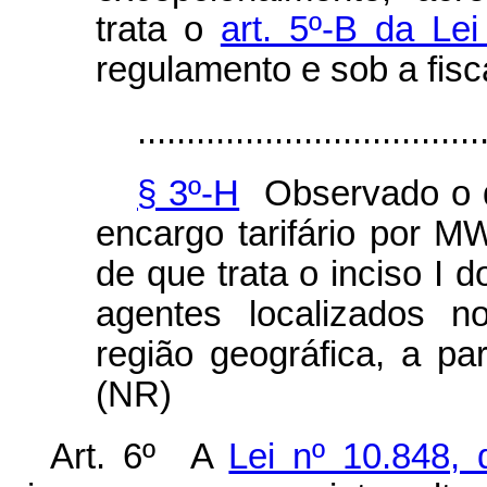
trata o
art. 5º-B da Le
regulamento e sob a fisc
...................................
§ 3º-H
Observado o di
encargo tarifário por 
de que trata o inciso I d
agentes localizados
região geográfica, a par
(NR)
Art. 6º A
Lei nº 10.848,