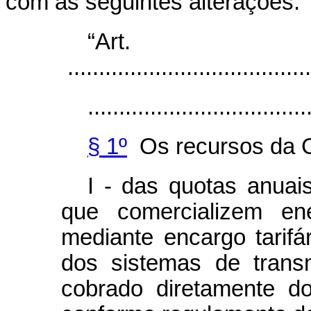
com as seguintes alterações:
“Ar
.......................................
...................................
§ 1º
Os recursos da C
I - das quotas anuai
que comercializem ene
mediante encargo tarifár
dos sistemas de trans
cobrado diretamente d