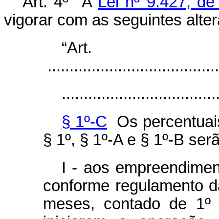
Art. 4º A
Lei nº 9.427, d
vigorar com as seguintes alte
“Ar
.......................................
...................................
§ 1º-C
Os percentuais
§ 1º, § 1º-A e § 1º-B ser
I - aos empreendiment
conforme regulamento d
meses, contado de 1º