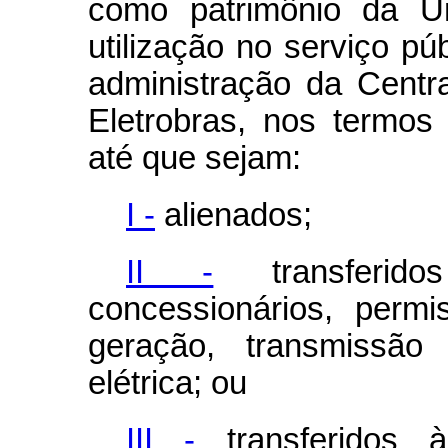
como patrimônio da U
utilização no serviço púb
administração da Centrai
Eletrobras, nos termos
até que sejam:
I -
alienados;
II -
transferido
concessionários, permi
geração, transmissão 
elétrica; ou
III -
transferidos 