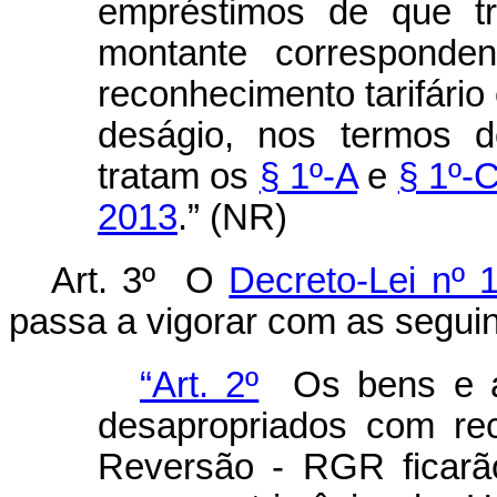
empréstimos de que tr
montante corresponden
reconhecimento tarifário
deságio, nos termos d
tratam os
§ 1º-A
e
§ 1º-C
2013
.” (NR)
Art. 3º O
Decreto-Lei nº 
passa a vigorar com as seguin
“Art. 2º
Os bens e as
desapropriados com re
Reversão - RGR ficarã