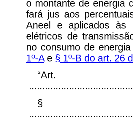
o montante de energia 
fará jus aos percentuai
Aneel e aplicados às 
elétricos de transmissão
no consumo de energia e
1º-A
e
§ 1º-B do art. 26 
“Art
.......................................
§
.......................................
...................................