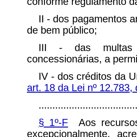
conforme regulamento da
II - dos pagamentos an
de bem público;
III - das multas
concessionárias, a permi
IV - dos créditos da 
art. 18 da Lei nº 12.783,
...................................
§ 1º-F
Aos recursos 
excepcionalmente, acr