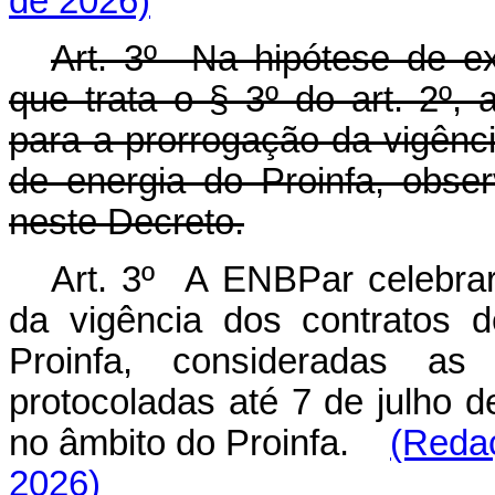
de 2026)
Art. 3º Na hipótese de exi
que trata o § 3º do art. 2º, 
para a prorrogação da vigênc
de energia do Proinfa, obse
neste Decreto.
Art. 3º A ENBPar celebrar
da vigência dos contratos 
Proinfa, consideradas as
protocoladas até 7 de julho 
no âmbito do Proinfa.
(Redaç
2026)