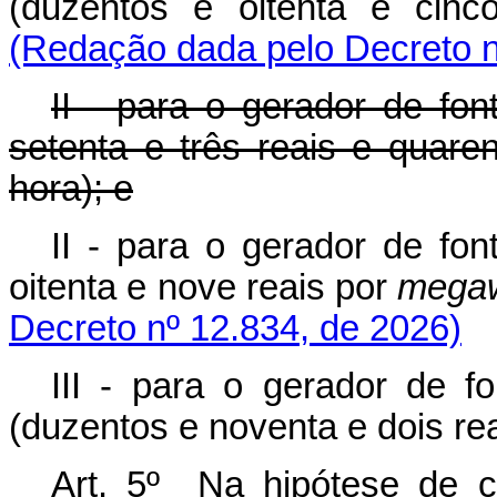
(duzentos e oitenta e cin
(Redação dada pelo Decreto n
II - para o gerador de fo
setenta e três reais e quar
hora); e
II - para o gerador de fo
oitenta e nove reais por
megaw
Decreto nº 12.834, de 2026)
III - para o gerador de 
(duzentos e noventa e dois re
Art. 5º Na hipótese de c