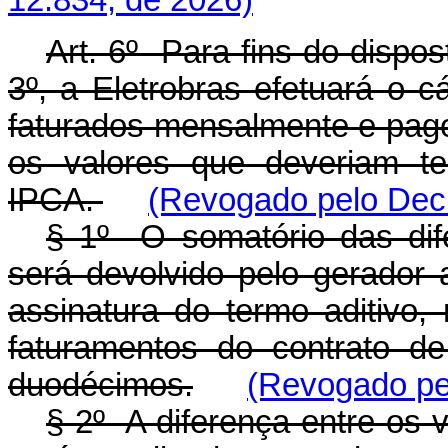
12.834, de 2026)
Art. 6º Para fins do dispost
3º, a Eletrobras efetuará o c
faturados mensalmente e pag
os valores que deveriam ter
IPCA.
(Revogado pelo Decr
§ 1º O somatório das dife
será devolvido pelo gerador
assinatura do termo aditivo,
faturamentos do contrato d
duodécimos.
(Revogado pel
§ 2º A diferença entre os v