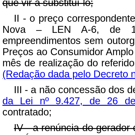
que vir a substituí-lo;
II - o preço correspondent
Nova – LEN A-6, de 1
empreendimentos sem outorga,
Preços ao Consumidor Amplo –
mês de realização do referido 
(Redação dada pelo Decreto n
III - a não concessão dos 
da Lei nº 9.427, de 26 d
contratado;
IV - a renúncia do gerador 