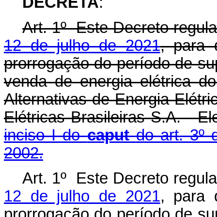
DECRETA
:
Art. 1º Este Decreto regu
12 de julho de 2021
, para 
prorrogação do período de su
venda de energia elétrica d
Alternativas de Energia Elétri
Elétricas Brasileiras S.A. - E
inciso I do
caput
do art. 3º 
2002.
Art. 1º Este Decreto regu
12 de julho de 2021
, para 
prorrogação do período de su