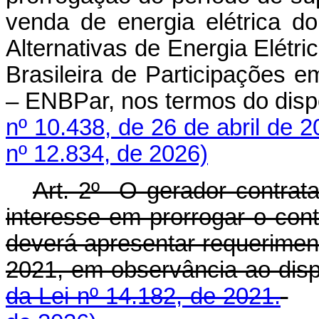
venda de energia elétrica d
Alternativas de Energia Elétr
Brasileira de Participações e
– ENBPar, nos termos do dis
nº 10.438, de 26 de abril de 
nº 12.834, de 2026)
Art. 2º O gerador contrat
interesse em prorrogar o con
deverá apresentar requeriment
2021, em observância ao dis
da Lei nº 14.182, de 2021.