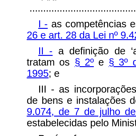
.......................................
I -
as competências e
26 e art. 28 da Lei nº 9.
II -
a definição de ‘
tratam os
§ 2º
e
§ 3º 
1995
; e
III - as incorporaçõ
de bens e instalações d
9.074, de 7 de julho d
estabelecidas pelo Minis