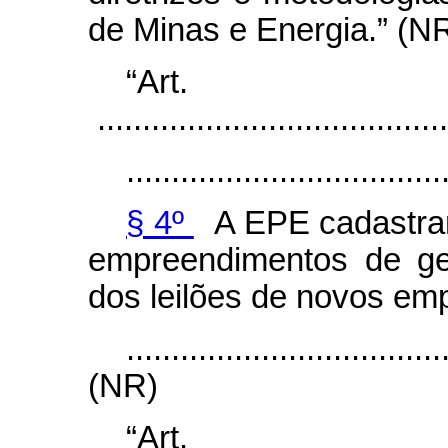
de Minas e Energia.” (N
“Ar
.......................................
...................................
§ 4º
A EPE cadastrará
empreendimentos de ge
dos leilões de novos em
...................................
(NR)
“Art