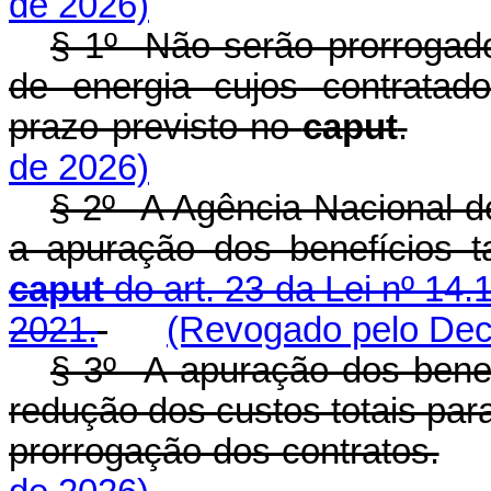
de 2026)
§ 1º Não serão prorrogad
de energia cujos contratad
prazo previsto no
caput
.
de 2026)
§ 2º A Agência Nacional de
a apuração dos benefícios t
caput
do art. 23 da Lei nº 14
2021.
(Revogado pelo Decr
§ 3º A apuração dos benefí
redução dos custos totais pa
prorrogação dos contratos.