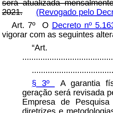
será atualizada mensalment
2021.
(Revogado pelo Decr
Art. 7º O
Decreto nº 5.16
vigorar com as seguintes alte
“Ar
........................................
...................................
§ 3º
A garantia fí
geração será revisada p
Empresa de Pesquisa 
diretrizes e metodologia