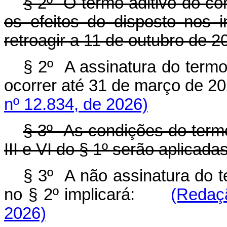
§ 2º O termo aditivo do con
os efeitos do disposto nos i
retroagir a 11 de outubro de 2
§ 2º A assinatura do termo
ocorrer até 31 de março d
nº 12.834, de 2026)
§ 3º As condições do termo 
III e VI do § 1º serão aplicada
§ 3º A não assinatura do t
no § 2º implicará:
(Redaç
2026)