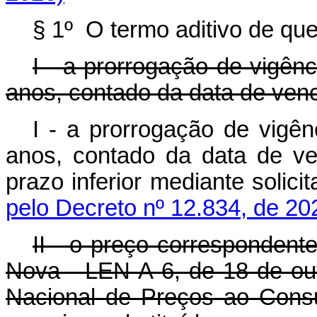
§ 1º O termo aditivo de que
I - a prorrogação de vigênc
anos, contado da data de venc
I - a prorrogação de vigên
anos, contado da data de ve
prazo inferior mediante soli
pelo Decreto nº 12.834, de 20
II - o preço correspondent
Nova - LEN A-6, de 18 de out
Nacional de Preços ao Cons