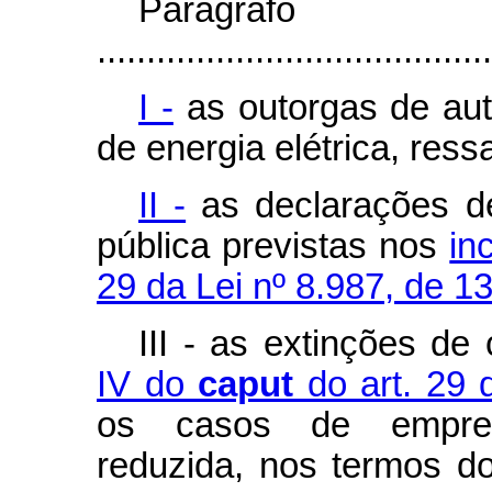
Parágr
........................................
I -
as outorgas de au
de energia elétrica, ress
II -
as declarações de
pública previstas nos
in
29 da Lei nº 8.987, de 1
III - as extinções d
IV do
caput
do art. 29 
os casos de empree
reduzida, nos termos d