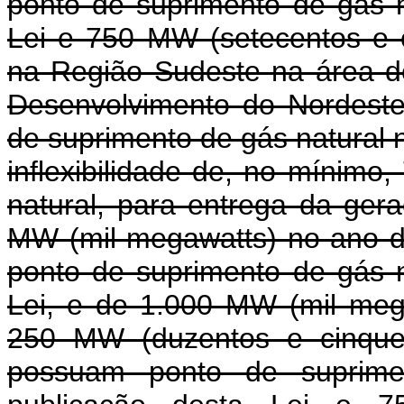
ponto de suprimento de gás n
Lei e 750 MW (setecentos e 
na Região Sudeste na área de
Desenvolvimento do Nordest
de suprimento de gás natural 
inflexibilidade de, no mínimo
natural, para entrega da ger
MW (mil megawatts) no ano 
ponto de suprimento de gás n
Lei, e de 1.000 MW (mil meg
250 MW (duzentos e cinque
possuam ponto de suprime