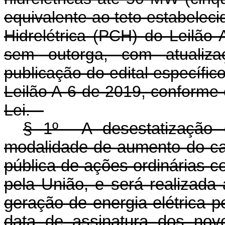
equivalente ao teto estabelec
Hidrelétrica (PCH) do Leilã
sem outorga, com atualiz
publicação do edital específic
Leilão A-6 de 2019, conforme 
Lei.
§ 1º A desestatização d
modalidade de aumento do cap
pública de ações ordinárias c
pela União, e será realizad
geração de energia elétrica p
data de assinatura dos nov