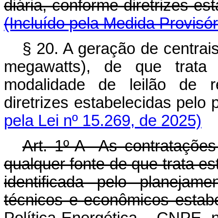
diária, conforme diretrizes e
(Incluído pela Medida Provisór
§ 20. A geração de centrai
megawatts), de que trata 
modalidade de leilão de r
diretrizes estabelecidas pe
pela Lei nº 15.269, de 2025)
Art. 1º-A As contratações 
qualquer fonte de que trata es
identificada pelo planejamen
técnicos e econômicos estab