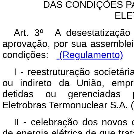
DAS CONDIÇÕES P
ELE
Art. 3º A desestatização 
aprovação, por sua assembleia
condições:
(Regulamento)
I - reestruturação societár
ou indireto da União, empre
detidas ou gerenciadas pe
Eletrobras Termonuclear S.A. (E
II - celebração dos novos
de energia elétrica de que trat