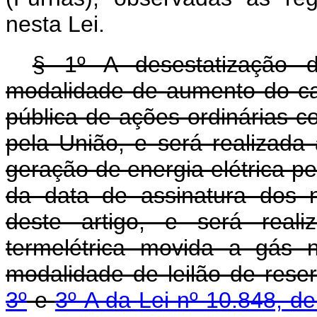
nesta Lei.
§ 1º A desestatização d
modalidade de aumento do cap
pública de ações ordinárias c
pela União, e será realizad
geração de energia elétrica pe
da data de assinatura dos 
deste artigo, e será real
termelétrica movida a gás 
modalidade de leilão de rese
3º
e
3º-A da Lei nº 10.848, d