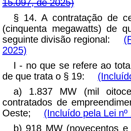
15.097, de 2025)
§ 14. A contratação de ce
(cinquenta megawatts) de q
seguinte divisão regional:
(
2025)
I - no que se refere ao to
de que trata o § 19:
(Incluíd
a) 1.837 MW (mil oitoce
contratados de empreendimen
Oeste;
(Incluído pela Lei n
b) 918 MW (novecentos e 