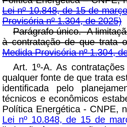
Política Energética – CNPE, 
Lei nº 10.848, de 15 de març
Provisória nº 1.304, de 2025)
Parágrafo único. A limitaç
à contratação de que tra
Medida Provisória nº 1.304, d
Art. 1º-A. As contratações
qualquer fonte de que trata es
identificada pelo planejamen
técnicos e econômicos estab
Política Energética - CNPE, 
Lei nº 10.848, de 15 de ma