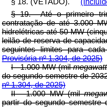
§ 18. (VETADO).
(Incluí
§ 19. Até o primeiro tri
contratação de até 3.000 MW
hidrelétricas até 50 MW (cin
leilão de reserva de capacida
seguintes limites para 
Provisória nº 1.304, de 2025)
I - 1.000 MW (mil
megawatt
do segundo semestre de 2
nº 1.304, de 2025)
II - 1.000 MW (mil
megaw
partir do segundo semestr