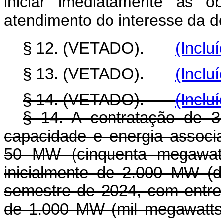
iniciar imediatamente as 
atendimento do interesse da d
§ 12. (VETADO).
(Inclu
§ 13. (VETADO).
(Inclu
§ 14. (VETADO).
(Inclu
§ 14. A contratação de 
capacidade e energia associa
50 MW (cinquenta megawatt
inicialmente de 2.000 MW (
semestre de 2024, com entr
de 1.000 MW (mil megawatts)