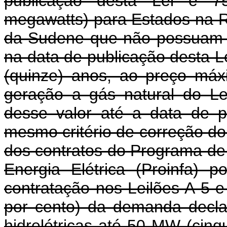
publicação desta Lei e 7
megawatts) para Estados na R
da Sudene que não possuam p
na data de publicação desta L
(quinze) anos, ao preço máx
geração a gás natural do Le
desse valor até a data de pu
mesmo critério de correção do
dos contratos do Programa de 
Energia Elétrica (Proinfa) 
contratação nos Leilões A-5 
por cento) da demanda declar
hidrelétricas até 50 MW (cin