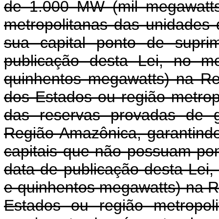
de 1.000 MW (mil megawatts
metropolitanas das unidade
sua capital ponto de supri
publicação desta Lei, no m
quinhentos megawatts) na Reg
dos Estados ou região metropo
das reservas provadas de g
Região Amazônica, garantind
capitais que não possuam pon
data de publicação desta Lei
e quinhentos megawatts) na R
Estados ou região metropo