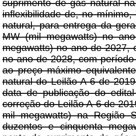
suprimento de gás natural na
inflexibilidade de, no mínimo
natural, para entrega da ger
MW (mil megawatts) no ano
megawatts) no ano de 2027, 
no ano de 2028, com período 
ao preço máximo equivalente
natural do Leilão A-6 de 2019
data de publicação do edital
correção do Leilão A-6 de 20
mil megawatts) na Região S
duzentos e cinquenta mega