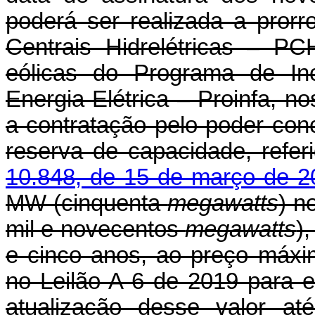
poderá ser realizada a pror
Centrais Hidrelétricas – PC
eólicas do Programa de Inc
Energia Elétrica – Proinfa, no
a contratação pelo poder con
reserva de capacidade, refe
10.848, de 15 de março de 2
MW (cinquenta
megawatts
) n
mil e novecentos
megawatts
)
e cinco anos, ao preço máxim
no Leilão A-6 de 2019 para
atualização desse valor at