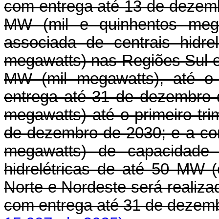
com entrega até 13 de dezemb
MW (mil e quinhentos mega
associada de centrais hidr
megawatts) nas Regiões Sul e
MW (mil megawatts), até o
entrega até 31 de dezembro
megawatts) até o primeiro tr
de dezembro de 2030; e a co
megawatts) de capacidade 
hidrelétricas de até 50 MW 
Norte e Nordeste será realiz
com entrega até 31 de dezem