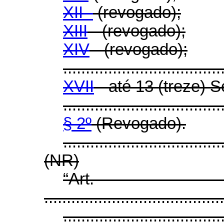
XII -
(revogado);
XIII
- (revogado);
XIV
- (revogado);
...................................
XVII
- até 13 (treze) S
...................................
§ 2º
(Revogado).
...................................
(NR)
“Ar
........................................
...................................