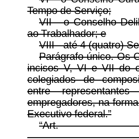
Tempo de Serviço;
VII - o Conselho Del
ao Trabalhador; e
VIII - até 4 (quatro) S
Parágrafo único. Os 
incisos V, VI e VII do
colegiados de composi
entre representante
empregadores, na forma
Executivo federal.”
“Ar
........................................