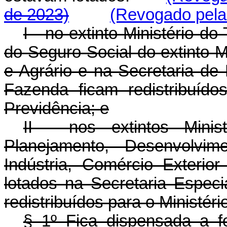
de 2023)
(Revogado pela 
I - no extinto Ministério 
do Seguro Social do extinto M
e Agrário e na Secretaria de 
Fazenda ficam redistribuído
Previdência; e
II - nos extintos Minis
Planejamento, Desenvolvi
Indústria, Comércio Exterio
lotados na Secretaria Especi
redistribuídos para o Ministér
§ 1º Fica dispensada a f