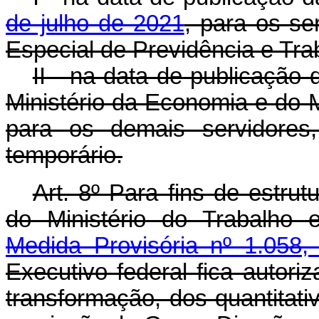
de julho de 2021
, para os se
Especial de Previdência e Tra
II - na data de publicação
Ministério da Economia e do M
para os demais servidores
temporário.
Art. 8º Para fins de estru
do Ministério do Trabalho 
Medida Provisória nº 1.058,
Executivo federal fica autori
transformação, dos quantitati