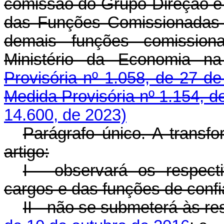
comissão do Grupo-Direção e
das Funções Comissionadas 
demais funções comissiona
Ministério da Economia n
Provisória nº 1.058, de 27 de
Medida Provisória nº 1.154, d
14.600, de 2023)
Parágrafo único. A transf
artigo:
I - observará os respec
cargos e das funções de confi
II - não se submeterá às re