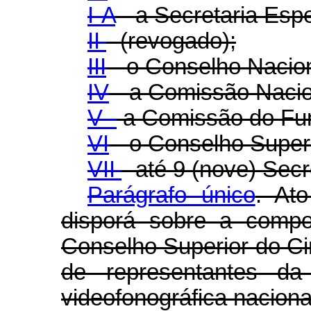
I-A
- a Secretaria Espe
II
- (revogado);
III
- o Conselho Naciona
IV
- a Comissão Nacion
V -
a Comissão do Fun
VI
- o Conselho Super
VII
- até 9 (nove) Secr
Parágrafo único
. At
disporá sobre a compo
Conselho Superior do Ci
de representantes da 
videofonográfica naciona