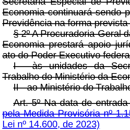
Secretaria Especial de Previ
Economia continuará sendo pr
Previdência na forma prevista 
§ 2º A Procuradoria-Geral 
Economia prestará apoio jurí
ato do Poder Executivo federa
I - às unidades da Secr
Trabalho do Ministério da Eco
II - ao Ministério do Trabal
Art. 5º Na data de entra
pela Medida Provisória nº 1.
Lei nº 14.600, de 2023)