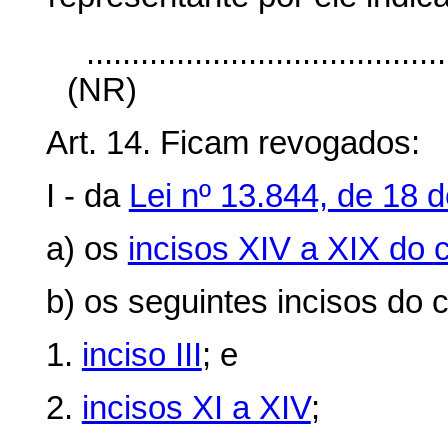
........................................
(NR)
Art. 14. Ficam revogados:
I - da
Lei nº 13.844, de 18 
a) os
incisos XIV a XIX do
b) os seguintes incisos do
c
1.
inciso III
; e
2.
incisos XI a XIV
;