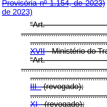
Provisória nº 1.154, de 2023)
de 2023)
“Ar
........................................
...................................
XVII
- Ministério do T
“Ar
........................................
...................................
III -
(revogado);
...................................
XI -
(revogado);