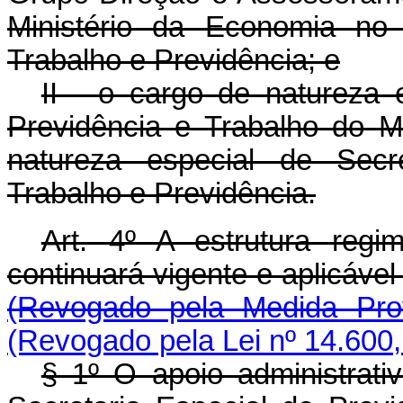
Ministério da Economia no
Trabalho e Previdência; e
II - o cargo de natureza 
Previdência e Trabalho do M
natureza especial de Secre
Trabalho e Previdência.
Art. 4º A estrutura regi
continuará vigente e aplicá
(Revogado pela Medida Prov
(Revogado pela Lei nº 14.600,
§ 1º O apoio administrati