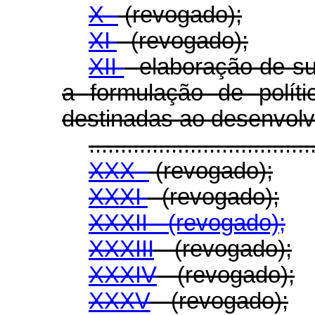
X -
(revogado);
XI
- (revogado);
XII
- elaboração de s
a formulação de polít
destinadas ao desenvolv
...................................
XXX -
(revogado);
XXXI
- (revogado);
XXXII - (revogado);
XXXIII
- (revogado);
XXXIV
- (revogado);
XXXV
- (revogado);