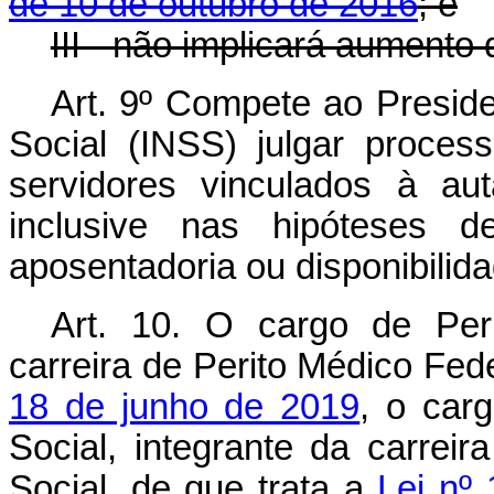
de 10 de outubro de 2016
; e
III - não implicará aumento
Art. 9º Compete ao Preside
Social (INSS) julgar process
servidores vinculados à aut
inclusive nas hipóteses
aposentadoria ou disponibilida
Art. 10.
O cargo de Peri
carreira de Perito Médico Fede
18 de junho de 2019
, o car
Social, integrante da carrei
Social, de que trata a
Lei nº