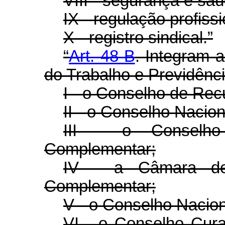
VIII - segurança e saú
IX - regulação profissi
X - registro sindical.”
“
Art. 48-B
. Integram a
do Trabalho e Previdênci
I - o Conselho de Rec
II - o Conselho Nacion
III - o Conselho
Complementar;
IV - a Câmara de
Complementar;
V - o Conselho Nacion
VI - o Conselho Cur