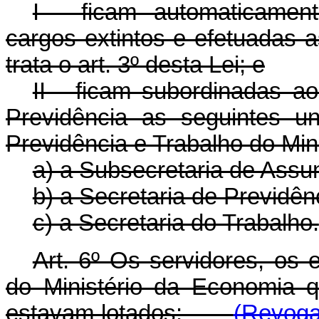
I - ficam automaticamen
cargos extintos e efetuadas 
trata o art. 3º desta Lei; e
II - ficam subordinadas a
Previdência as seguintes u
Previdência e Trabalho do Min
a) a Subsecretaria de Assu
b) a Secretaria de Previdên
c) a Secretaria do Trabalho.
Art. 6º Os servidores, os
do Ministério da Economia 
estavam lotados:
(Revoga