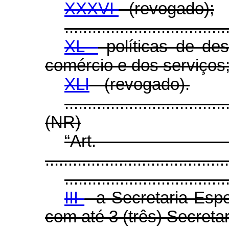
XXXVI
- (revogado);
...................................
XL -
políticas de des
comércio e dos serviços
XLI
- (revogado).
...................................
(NR)
“Ar
........................................
...................................
III
- a Secretaria Esp
com até 3 (três) Secretar