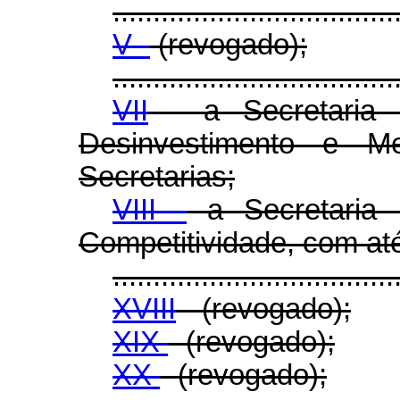
...................................
V -
(revogado);
...................................
VII
- a Secretaria E
Desinvestimento e M
Secretarias;
VIII -
a Secretaria 
Competitividade, com até
...................................
XVIII
- (revogado);
XIX
- (revogado);
XX
- (revogado);