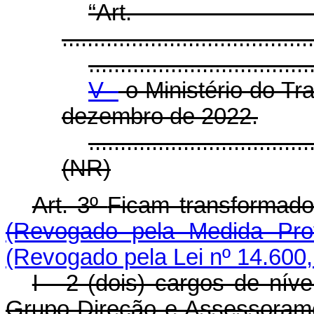
“Ar
........................................
...................................
V -
o Ministério do Tr
dezembro de 2022.
...................................
(NR)
Art. 3º
Ficam transform
(Revogado pela Medida Prov
(Revogado pela Lei nº 14.600,
I - 2 (dois) cargos de nív
Grupo-Direção e Assessoram