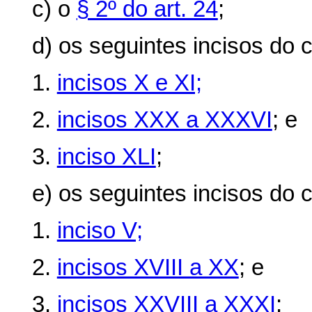
c) o
§ 2º do art. 24
;
d) os seguintes incisos do
c
1.
incisos X e XI;
2.
incisos XXX a XXXVI
; e
3.
inciso XLI
;
e) os seguintes incisos do
c
1.
inciso V;
2.
incisos XVIII a XX
; e
3.
incisos XXVIII a XXXI
;