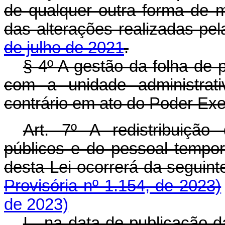
de qualquer outra forma de 
das alterações realizadas pe
de julho de 2021
.
§ 4º A gestão da folha de
com a unidade administrati
contrário em ato do Poder Exec
Art. 7º A redistribuiçã
públicos e do pessoal tempor
desta Lei ocorrerá da segu
Provisória nº 1.154, de 2023)
de 2023)
I - na data de publicação 