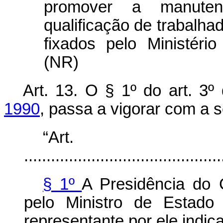
promover a manute
qualificação de trabalha
fixados pelo Ministéri
(NR)
Art. 13. O § 1º do art. 3
1990
, passa a vigorar com a 
“Ar
............................................
§ 1º
A Presidência do 
pelo Ministro de Estado
representante por ele indic