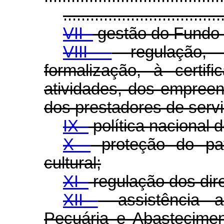
...................................
VII -
gestão do Fundo 
VIII -
regulação, f
formalização, à certif
atividades, dos empree
dos prestadores de serviç
IX -
política nacional d
X -
proteção do patr
cultural;
XI -
regulação dos dire
XII
- assistência a
Pecuária e Abastecimen