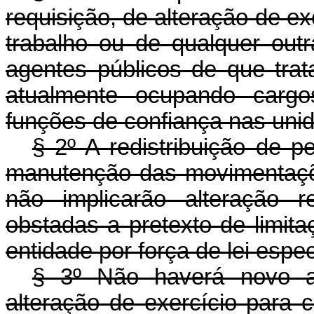
requisição, de alteração de e
trabalho ou de qualquer ou
agentes públicos de que tra
atualmente ocupando cargo
funções de confiança nas unid
§ 2º A redistribuição de 
manutenção das movimentaçõe
não implicarão alteração 
obstadas a pretexto de limit
entidade por força de lei espec
§ 3º Não haverá novo at
alteração de exercício para 