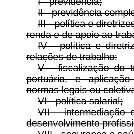
I - previdência;
II - previdência compl
III - política e diretr
renda e de apoio ao trab
IV - política e diret
relações de trabalho;
V - fiscalização do t
portuário, e aplicaçã
normas legais ou coletiv
VI - política salarial;
VII - intermediação
desenvolvimento profissi