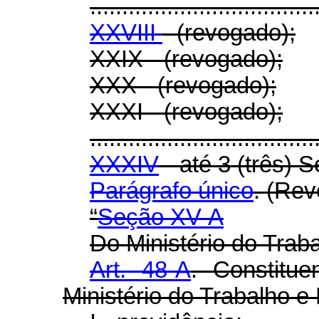
...................................
XXVIII
- (revogado);
XXIX - (revogado);
XXX - (revogado);
XXXI - (revogado);
...................................
XXXIV
- até 3 (três) S
Parágrafo único
. (Re
“
Seção XV-A
Do Ministério do Trab
Art. 48-A
. Constitu
Ministério do Trabalho e