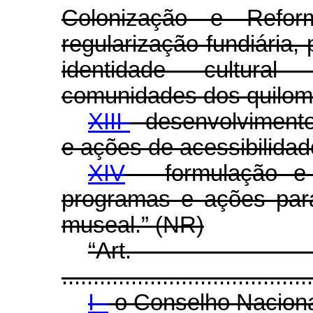
Colonização e Refo
regularização fundiária,
identidade cultura
comunidades dos quilom
XIII
- desenvolvimento
e ações de acessibilidade
XIV
- formulação e 
programas e ações par
museal.” (NR)
“Ar
........................................
I -
o Conselho Naciona