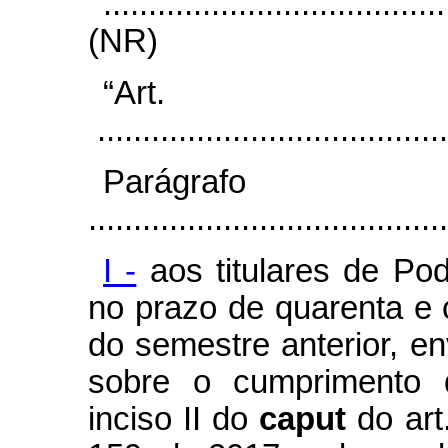
......................................
(NR)
“Ar
.......................................
Parágr
........................................
I -
aos titulares de Po
no prazo de quarenta e 
do semestre anterior, en
sobre o cumprimento d
inciso II do
caput
do art