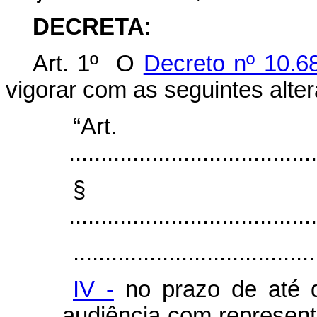
DECRETA
:
Art. 1º O
Decreto nº 10.6
vigorar com as seguintes alte
“Ar
.......................................
§
.......................................
......................................
IV -
no prazo de até d
audiência com represent