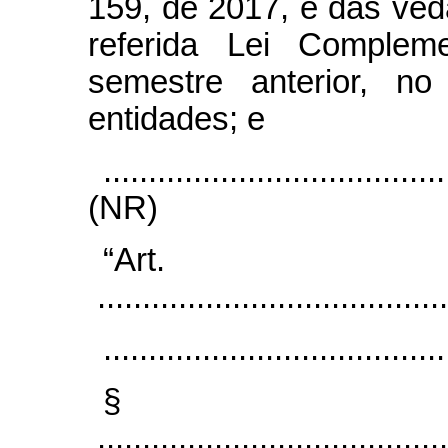
159, de 2017, e das veda
referida Lei Compleme
semestre anterior, n
entidades; e
......................................
(NR)
“Ar
.......................................
......................................
§
.......................................