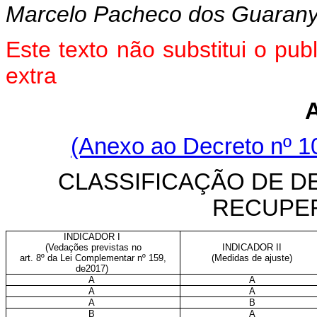
Marcelo Pacheco dos Guaran
Este texto não substitui o pu
extra
(Anexo ao Decreto nº 10
CLASSIFICAÇÃO DE 
RECUPER
INDICADOR I
(Vedações previstas no
INDICADOR II
art. 8º da Lei Complementar nº 159,
(Medidas de ajuste)
de2017)
A
A
A
A
A
B
B
A