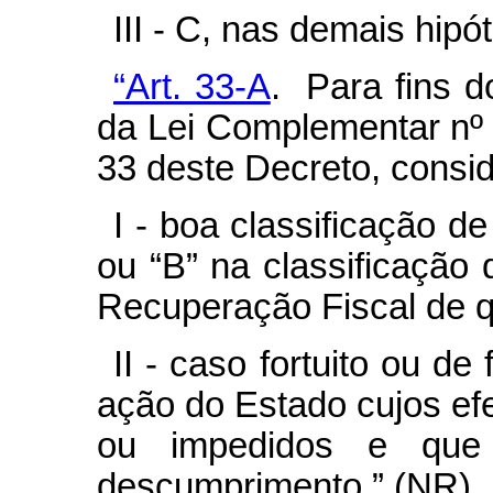
III - C, nas demais hipó
“Art. 33-A
. Para fins d
da Lei Complementar nº 1
33 deste Decreto, consi
I - boa classificação d
ou “B” na classificaçã
Recuperação Fiscal de qu
II - caso fortuito ou de
ação do Estado cujos ef
ou impedidos e que 
descumprimento.” (NR)