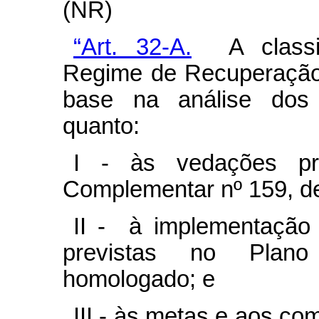
(NR)
“Art. 32-A.
A classif
Regime de Recuperação
base na análise dos 
quanto:
I - às vedações pr
Complementar nº 159, d
II - à implementação 
previstas no Plan
homologado; e
III - às metas e aos co