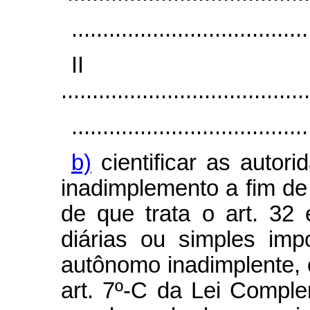
......................................
I
........................................
......................................
b)
cientificar as autori
inadimplemento a fim de
de que trata o art. 32 
diárias ou simples im
autônomo inadimplente, 
art. 7º-C da Lei Compl