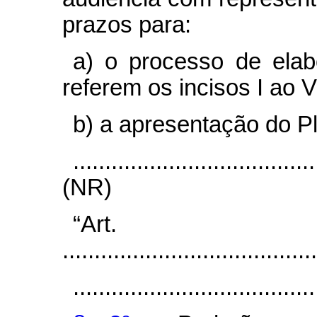
prazos para:
a) o processo de ela
referem os incisos I ao 
b) a apresentação do P
......................................
(NR)
“Ar
........................................
......................................