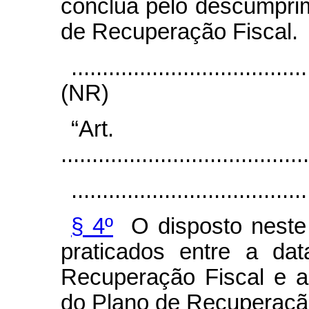
conclua pelo descumpri
de Recuperação Fiscal.
......................................
(NR)
“Ar
........................................
......................................
§ 4º
O disposto neste 
praticados entre a d
Recuperação Fiscal e 
do Plano de Recuperação