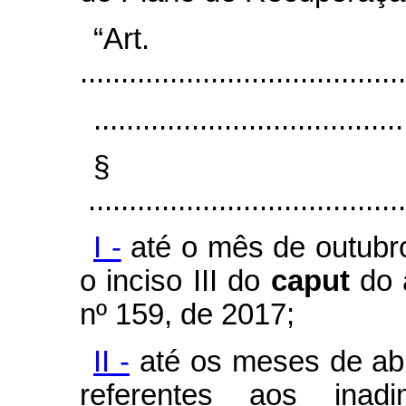
“Ar
........................................
......................................
§
.......................................
I -
até o mês de outubro
o inciso III do
caput
do 
nº 159, de 2017;
II -
até os meses de abr
referentes aos inadi