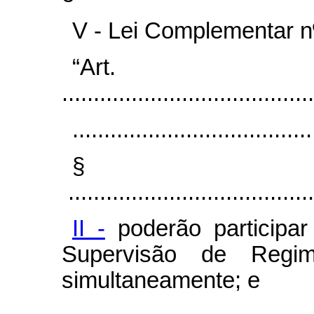
V - Lei Complementar n
“Ar
........................................
......................................
§
.......................................
II -
poderão participar
Supervisão de Regi
simultaneamente; e