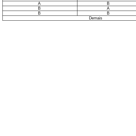
A
B
B
A
B
B
Demais