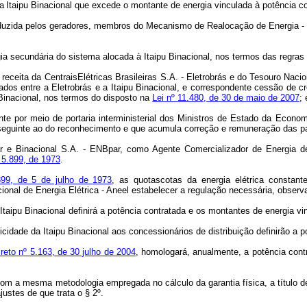
a
Itaipu Binacional
que
excede o
montante
de
energia vinculada
à
potência
co
duzida
pelos
geradores, membros do Mecanismo de Realocação de Energia - 
gia secundária do sistema
alocada
à
Itaipu Binacional, nos termos
das regras
 receita da Centrais
Elétricas
Brasileiras
S.A.
-
Eletrobrás
e
do
Tesouro
Nacio
ados entre a Eletrobrás e a Itaipu Binacional, e correspondente cessão de cr
Binacional,
nos termos do disposto na
Lei
nº
11.480,
de
30
de
maio
de
2007
;
ente por meio de
portaria interministerial dos Ministros de Estado da Econo
seguinte ao do reconhecimento e que acumula correção e remuneração das p
 e Binacional S.A. -
ENBpar, como Agente Comercializador de Energia de
º 5.899, de 1973
.
899, de 5 de julho de
1973
,
as
quotas
cotas
da
energia
elétrica
constant
ional de Energia Elétrica - Aneel estabelecer a regulação necessária, observ
taipu Binacional definirá a
potência
contratada e
os
montantes de
energia
vi
cidade da Itaipu Binacional aos
concessionários de distribuição definirão a p
creto nº 5.163,
de 30 julho de 2004
, homologará, anualmente, a potência cont
com
a
mesma
metodologia empregada no cálculo da garantia física, a título 
justes de que trata o
§ 2º.