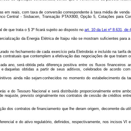
s em reais, com taxa de conversão correspondente à taxa média de venda cal
nco Central - Sisbacen, Transação PTAX800,
Opção 5, Cotações para Cont
 de que trata o § 3º ficará sujeito ao disposto no
art. 10 da Lei nº 8.631, de
rcialização da
Energia Elétrica de Itaipu não se mostram suficientes par
apurado no fechamento de cada
exercício pela Eletrobrás e incluído na tarifa 
s contratuais
que contemplem a efetivação das negociações de que tratam 
 cada ano, será obtida
pela
diferença
positiva
entre
os
fluxos
financeiros
a
l
e
daquelas
obtidas
a
partir
de
seus
aditivos,
celebrados
de
acordo
com 
initivos ainda não sejam
conhecidos no momento do estabelecimento da tari
obrás e do Tesouro
Nacional e será distribuído proporcionalmente entre am
de reajuste, previsto originalmente nos contratos de cessão de créditos entre
ação dos contratos de
financiamento que lhe deram origem, decorrente da util
erencial e do ativo regulatório, definidos, respectivamente, nos incisos VI e