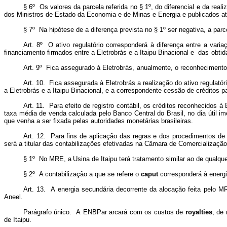
§ 6º Os valores da parcela referida no § 1º, do diferencial e da reali
dos Ministros de Estado da Economia e de Minas e Energia e publicados a
§ 7º Na hipótese de a diferença prevista no § 1º ser negativa, a parce
Art.
8º
O
ativo
regulatório
corresponderá
à
diferença
entre
a
varia
financiamento
firmados
entre
a
Eletrobrás
e a Itaipu Binacional
e
das
obtid
Art.
9º
Fica
assegurado
à
Eletrobrás,
anualmente,
o
reconhecimento
Art. 10. Fica assegurada à Eletrobrás a realização do ativo regulatór
a Eletrobrás e a Itaipu Binacional, e a correspondente cessão de créditos p
Art. 11. Para efeito de registro contábil, os créditos reconhecidos à 
taxa média de venda calculada pelo Banco Central do Brasil,
no dia útil i
que venha a ser fixada pelas
autoridades
monetárias brasileiras.
Art.
12.
Para fins de aplicação
das
regras e dos procedimentos
de
será a titular das contabilizações efetivadas na Câmara de
Comercialização
§
1º
No
MRE,
a
Usina
de
Itaipu
terá
tratamento
similar
ao de
qualque
§ 2º A contabilização a que se refere o
caput
corresponderá à energi
Art. 13. A energia secundária decorrente da alocação feita pelo M
Aneel.
Parágrafo
único.
A
ENBPar
arcará
com
os
custos
de
royalties
,
de
de
Itaipu.