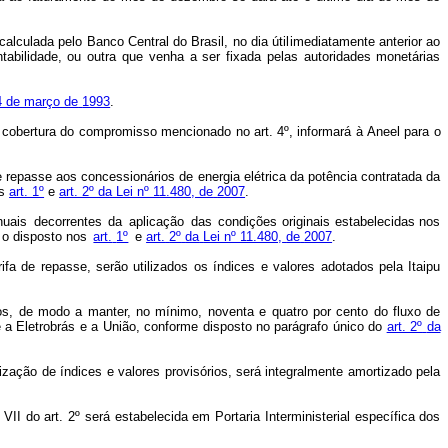
culada pelo Banco Central do Brasil, no dia útil
imediatamente anterior ao
abilidade, ou outra que venha a ser fixada pelas autoridades monetárias
 4 de março de
1993
.
a a cobertura do compromisso mencionado
no
art.
4º,
informará à
Aneel
para
o
de repasse aos concessionários de energia elétrica da
potência contratada da
os
art. 1º
e
art. 2º da Lei nº 11.480, de
2007
.
nuais
decorrentes
da
aplicação
das
condições originais
estabelecidas
nos
o disposto nos
art.
1º
e
art.
2º
da
Lei nº 11.480,
de
2007
.
fa de repasse, serão utilizados os índices e
valores
adotados pela Itaipu
bos, de modo a manter, no mínimo, noventa
e quatro por cento do fluxo de
 a Eletrobrás e a
União,
conforme disposto no
parágrafo
único
do
art. 2º
da
ização de índices e valores provisórios, será
integralmente
amortizado
pela
 VII do art. 2º será estabelecida em Portaria Interministerial específica dos