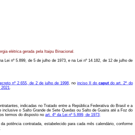
ergia
elétrica
gerada
pela
Itaipu
Binacional.
na Lei nº 5.899, de 5 de
julho
de
1973, e na
Lei nº
14.182, de
12 de julho de
ecreto nº 2.655, de 2 de julho de 1998
, no
inciso II do
caput
do art. 2º do
e
2021
.
ratantes, indicadas no Tratado entre a República Federativa do Brasil e a
 inclusive o Salto Grande de Sete Quedas ou Salto de Guaira até a Foz do
nos termos do disposto no
art.
4º da
Lei
nº
5.899, de
1973;
da
potência
contratada,
estabelecido
para
cada
mês
calendário, conforme
;