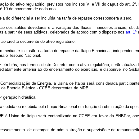
zação do ativo regulatório, previstos nos incisos VI e VII do
caput
do art. 2º,
té 10 de novembro de cada ano.
la do diferencial a ser
incluída
na
tarifa
de
repasse
corresponderá
a
zero.
ção
dos
saldos
devedores e a variação dos fluxos financeiros anuais, obti
as
a
partir
de
seus
aditivos,
celebrados
de
acordo
com
o disposto n
os
art. 1º
ao
crédito
decorrente
do ativo regulatório.
io mediante inclusão
na
tarifa
de
repasse
da
Itaipu Binacional,
independente
ara o
Tesouro
Nacional.
Eletrobrás, nos
termos deste Decreto, como ativo regulatório, serão atualiz
mediatamente anterior ao do encerramento do exercício, e disponível no Sisb
 Comercialização
de
Energia,
a
Usina
de
Itaipu
será
considerada
participant
 de
Energia
Elétrica
- CCEE
decorrentes
do MRE.
r
geração
hidráulica.
a cedida ou
recebida
pela
Itaipu Binacional
em
função
da
otimização da
oper
RE à Usina de Itaipu será
contabilizada
na
CCEE
em
favor
da
ENBPar,
obe
ressarcimento
de
encargos de administração e supervisão e de remuneração