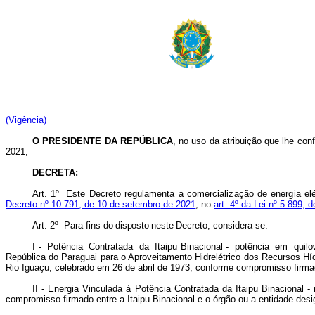
(Vigência)
O PRESIDENTE DA REPÚBLICA
, no uso da atribuição que lhe conf
2021,
DECRETA:
Art.
1º
Este
Decreto
regulamenta a comercialização de energia elé
Decreto nº 10.791, de 10 de setembro
de 2021
, no
art. 4º da Lei nº 5.899, 
Art.
2º
Para
fins
d
o disposto neste
Decreto,
considera-se:
I -
Potência
Contratada
da
Itaipu Binacional -
potência
em
quilo
República do Paraguai para o Aproveitamento Hidrelétrico dos Recursos H
Rio Iguaçu, celebrado em 26 de abril de 1973, conforme
compromisso firmad
II - Energia Vinculada à Potência Contratada da Itaipu Binacional 
compromisso firmado entre a Itaipu Binacional e o órgão ou a entidade des