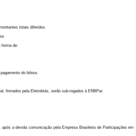
montantes
totais
diferidos.
or.
a
forma
de:
pagamento do
bônus.
nal, firmados pela Eletrobrás, serão sub-rogados à
ENBPar.
,
após
a
devida
comunicação
pela
Empresa Brasileira
de
Participações
em