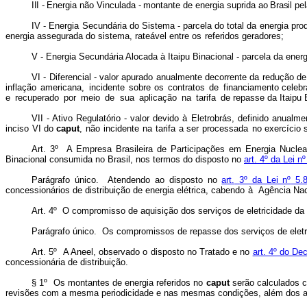
III -
Energia
não
Vinculada -
montante
de
energia
suprida
ao
Brasil
pel
IV -
Energia
Secundária
do
Sistema -
parcela
do
total
da
energia
pro
energia
assegurada
do
sistema,
rateável
entre os
referidos
geradores;
V - Energia Secundária Alocada à Itaipu Binacional - parcela da ener
VI - Diferencial - valor apurado anualmente decorrente da redução de
inflação
americana,
incidente
sobre os
contratos
de
financiamento celebr
e
recuperado
por
meio
de
sua
aplicação
na
tarifa
de
repasse
da
Itaipu 
VII - Ativo Regulatório - valor devido à Eletrobrás, definido anualm
inciso
VI do
caput
,
não
incidente
na
tarifa
a
ser
processada
no exercício 
Art. 3º A Empresa Brasileira de Participações em Energia Nuclear
Binacional consumida no Brasil, nos termos do disposto no
art. 4º da Lei n
Parágrafo
único. Atendendo
ao
disposto
no
art.
3º da Lei nº
5.
concessionários
de
distribuição
de
energia
elétrica,
cabendo
à
Agência
Nac
Art. 4º O compromisso de aquisição dos serviços de eletricidade da I
Parágrafo único. Os compromissos de repasse dos serviços de eletri
Art. 5º A Aneel, observado o disposto no Tratado e no
art. 4º do De
concessionária
de
distribuição.
§
1º
Os
montantes
de
energia
referidos
no
caput
serão
calculados
revisões com a mesma periodicidade e nas mesmas
condições, além
dos a