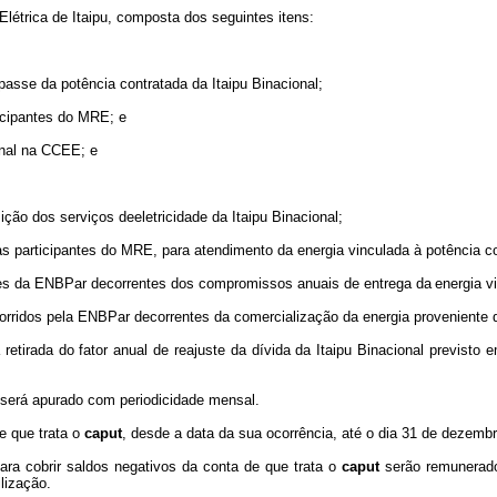
létrica de Itaipu,
composta dos seguintes itens:
epasse da
potência
contratada
da
Itaipu Binacional;
icipantes
do
MRE;
e
nal
na
CCEE; e
ição dos serviços de
eletricidade
da
Itaipu Binacional;
s participantes do
MRE, para
atendimento
da
energia vinculada
à
potência c
ões da ENBPar
decorrentes
dos
compromissos
anuais
de
entrega da
energia v
orridos
pela
ENBPar
decorrentes
da
comercialização
da
energia
proveniente
retirada do fator
anual de reajuste da dívida da Itaipu Binacional previsto e
u será apurado com
periodicidade mensal.
e que trata o
caput
,
desde a data da sua ocorrência, até o dia 31 de dezemb
ra cobrir saldos
negativos da conta de que trata o
caput
serão remunerado
ilização.