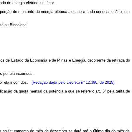
do de energia elétrica
justificar.
oporção
do
montante
de energia
elétrica
alocado
a
cada
concessionário,
e
a
Itaipu Binacional.
ros
de
Estado
da
Economia
e
de Minas e Energia, decorrente da retirada do
os
por ela
incorridos.
por ela incorridos.
(Redação dada pelo Decreto nº 12.390, de 2025)
iplicação da quota mensal
da
potência
a que
se
refere
o
art. 6º
pela
tarifa
de
iva ao faturamento do mês de dezembro se
dará
até
o último dia
do mês de