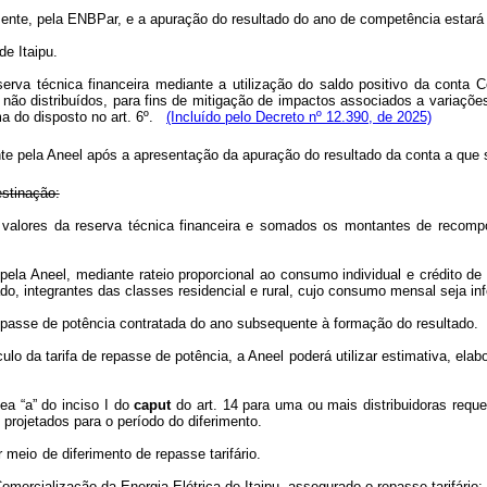
ente, pela ENBPar,
e
a apuração do resultado do ano de competência estará c
de Itaipu.
rva técnica financeira mediante a utilização do saldo positivo da conta Com
 não distribuídos, para fins de mitigação de impactos associados a variações 
a do disposto no art. 6º.
(Incluído pelo Decreto nº 12.390, de 2025)
te pela Aneel após a apresentação da apuração do resultado da conta a que s
estinação:
 valores da reserva técnica financeira e somados os montantes de recomposi
pela
Aneel,
mediante rateio proporcional ao consumo individual e crédito de
ado, integrantes das classes residencial e rural, cujo consumo mensal seja inf
repasse de potência
contratada
do ano
subsequente
à
formação do resultado.
ulo da tarifa de
repasse
de
potência,
a Aneel
poderá
utilizar
estimativa,
elab
a “a” do inciso I do
caput
do art. 14 para uma ou mais distribuidoras reque
e
projetados para
o período do diferimento.
r meio de
diferimento
de
repasse
tarifário.
omercialização
da
Energia
Elétrica
de
Itaipu,
assegurado o repasse
tarifário: