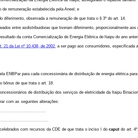
io de remuneração
estabelecida pela
Aneel;
e
o diferimento,
observada
a
remuneração de
que
trata
o §
3º
do art.
14.
teados entre as
distribuidoras
que
tiveram
diferimento,
proporcionalmente aos
resultado da
conta Comercialização de
Energia
Elétrica
de
Itaipu
do
ano anteri
t. 21 da Lei nº
10.438,
de
2002
, a
ser
pago aos consumidores, especificada
 pela ENBPar para
cada concessionária de
distribuição
de
energia elétrica para
 do bônus de que
trata o art.
18.
oncessionários de
distribuição dos serviços de eletricidade da Itaipu Binacio
rar
com
as
seguintes alterações:
......................................
........................................
s celebrados com recursos da CDE de
que
trata
o
inciso
I
do
caput
do
art.
4º