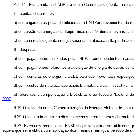
Art. 14. Fica criada na ENBPar a conta Comercialização da Energia E
I
-
receitas decorrentes:
a) dos pagamentos pelas distribuidoras à ENBPar provenientes do r
b) de
cessão
da
energia
pela
Itaipu Binacional
às
demais
usinas
part
c) de
comercialização
da
energia
secundária
alocada
à
Itaipu Binacio
II
- despesas:
a) com pagamentos realizados pela ENBPar correspondentes à aquis
b) com pagamentos referentes à aquisição de energia de outras usina
c) com compras de energia na CCEE para cobrir eventuais exposiç
d) com
custos
de
natureza
operacional,
tributária
e
administrativa
inc
e) referentes à compensação à Eletrobrás e ao Tesouro Nacional da 
2007
.
§ 1º O saldo da conta Comercialização da Energia Elétrica de Itaip
§ 2º O resultado de aplicações financeiras, com recursos da conta d
§ 3º Eventuais recursos da ENBPar que venham a ser utilizados pa
àquela que seria obtida com aplicação dos mesmos, em igual período
de
ut