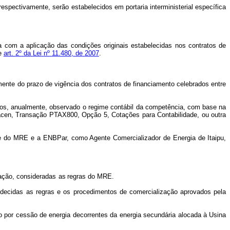
 respectivamente, serão estabelecidos em portaria interministerial específica
da com a aplicação das condições originais estabelecidas
nos
contratos
de
e
art.
2º
da
Lei
nº
11.480,
de
2007
.
mente
do
prazo
de
vigência
dos
contratos
de
financiamento celebrados entre
ados, anualmente, observado o regime
contábil da competência, com base na
acen,
Transação PTAX800, Opção 5, Cotações para Contabilidade, ou outra
e
do
MRE
e
a
ENBPar,
como Agente Comercializador de Energia de Itaipu,
ação, consideradas
as
regras do
MRE.
decidas
as
regras
e
os
procedimentos
de
comercialização
aprovados
pela
 por cessão de energia decorrentes da
energia secundária
alocada
à
Usina