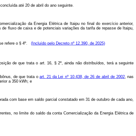
oncluída até 20 de abril do ano seguinte.
ercialização da Energia Elétrica de Itaipu no final do exercício anterior,
de fluxo de caixa e de potenciais variações da tarifa de repasse de Itaipu,
e refere o § 4º.
(Incluído pelo Decreto nº 12.390, de 2025)
ção de que trata o art. 16, § 2º, ainda não distribuídos, terá a seguinte
 bônus, de que trata o
art. 21 da Lei
nº
10.438,
de 26 de abril
de
2002
,
nas
erior a 350
kWh;
e
orada
com
base
em
saldo
parcial
constatado em
31
de
outubro de
cada
ano,
rentes, no limite do
saldo
da
conta
Comercialização
da
Energia
Elétrica
de