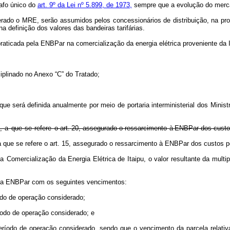
rafo único do
art. 9º
da Lei nº 5.899, de 1973,
sempre que a evolução do merca
derado o MRE, serão
assumidos pelos concessionários
de distribuição,
na
pr
na
definição dos
valores das
bandeiras tarifárias.
raticada
pela
ENBPar
na
comercialização
da
energia elétrica
proveniente da
sciplinado no Anexo “C” do
Tratado;
que
será
definida
anualmente
por
meio
de
portaria
interministerial
dos
Minist
,
a
que
se
refere
o art.
20, assegurado
o ressarcimento
à
ENBPar dos cust
 a que se refere o art. 15, assegurado o ressarcimento à ENBPar dos custos 
ta
Comercialização da Energia Elétrica de Itaipu, o valor resultante da mult
ela ENBPar
com
os seguintes
vencimentos:
íodo de operação
considerado;
ríodo de operação
considerado; e
período de operação
considerado, sendo que o vencimento da parcela relat