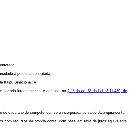
ontratada;
inculada
à
potência contratada;
da
Itaipu Binacional; e
m portaria interministerial e definido no
§ 1º do art.
6º da
Lei
nº
11.480, de
ro de cada ano de competência, será
incorporada ao saldo da
própria
conta.
s com recursos da própria conta, com base
em taxa de juros equivalente