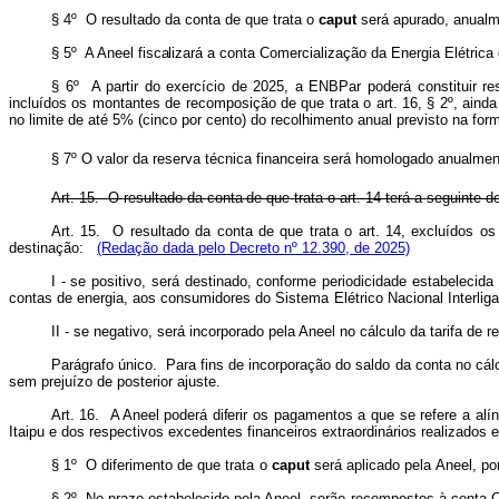
§ 4º O resultado da conta de que trata o
caput
será apurado, anualm
§
5º
A
Aneel fiscalizará
a
conta Comercialização da Energia Elétrica 
§ 6º A partir do exercício de 2025, a ENBPar poderá constituir rese
incluídos os montantes de recomposição de que trata o art. 16, § 2º, ainda
no limite de até 5% (cinco por cento) do recolhimento anual previsto na form
§ 7º O valor da reserva técnica financeira será homologado anualmen
Art.
15.
O
resultado
da
conta
de que
trata
o
art. 14
terá
a
seguinte d
Art. 15. O resultado da conta de que trata o art. 14, excluídos os
destinação:
(Redação dada pelo Decreto nº 12.390, de 2025)
I -
se
positivo,
será
destinado,
conforme
periodicidade
estabelecida
contas
de
energia,
aos
consumidores
do
Sistema
Elétrico
Nacional
Interlig
II - se negativo, será incorporado pela Aneel no cálculo da tarifa de 
Parágrafo único. Para fins de incorporação do saldo da conta no cálc
sem
prejuízo
de
posterior
ajuste.
Art. 16. A Aneel poderá diferir
os pagamentos a que se refere a alíne
Itaipu
e
dos
respectivos
excedentes
financeiros
extraordinários
realizados
§
1º
O
diferimento
de
que
trata
o
caput
será
aplicado
pela
Aneel,
po
§
2º
No prazo estabelecido
pela
Aneel, serão
recompostos
à
conta
C