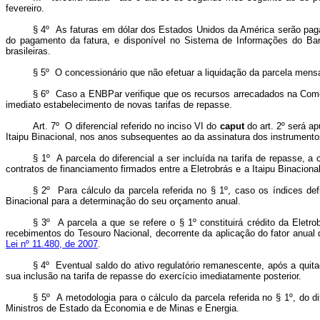
fevereiro.
§ 4º As faturas em dólar dos Estados Unidos da América serão paga
do pagamento da fatura, e disponível no Sistema de Informações do Ba
brasileiras.
§ 5º O concessionário que não efetuar a liquidação da parcela
mensal
§ 6º Caso a ENBPar verifique que os recursos arrecadados na Come
imediato estabelecimento de novas tarifas de
repasse.
Art. 7º O diferencial referido no inciso VI do
caput
do art. 2º será 
Itaipu Binacional, nos anos subsequentes ao da assinatura dos instrumento
§ 1º A parcela do diferencial a ser incluída na tarifa de repasse, a
contratos
de
financiamento
firmados
entre
a Eletrobrás
e
a
Itaipu Binaciona
§ 2º Para cálculo da parcela referida no § 1º, caso os índices def
Binacional
para
a
determinação do seu
orçamento
anual.
§ 3º A parcela a que se refere o § 1º constituirá crédito da Eletr
recebimentos do Tesouro Nacional, decorrente da aplicação do fator
anual 
Lei
nº
11.480, de
2007
.
§ 4º Eventual saldo do ativo regulatório remanescente, após a quit
sua
inclusão
na
tarifa
de
repasse
do
exercício
imediatamente
posterior.
§ 5º A metodologia para o cálculo da parcela referida no § 1º, do dif
Ministros de Estado da Economia e de Minas e Energia.