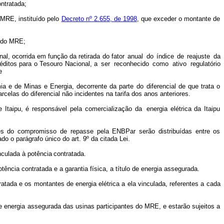
ntratada;
MRE, instituído pelo
Decreto nº
2.655,
de
1998
,
que
exceder
o
montante
de
do MRE;
nal,
ocorrida
em
função
da
retirada
do
fator
anual
do
índice
de
reajuste
da
éditos para o Tesouro Nacional, a
ser
reconhecido
como
ativo
regulatório
e
mia e de Minas e Energia, decorrente da
parte
do
diferencial de que trata o
arcelas do
diferencial não incidentes na
tarifa dos anos anteriores.
 Itaipu, é responsável pela comercialização da
energia elétrica da Itaipu
es
do
compromisso
de
repasse
pela
ENBPar
serão distribuídas entre
os
ado o parágrafo
único
do art.
9º
da
citada
Lei.
nculada à
potência
contratada.
otência contratada e a garantia física, a título de energia assegurada.
ratada e os montantes de energia
elétrica a
ela vinculada, referentes
a
cada
de energia assegurada das usinas
participantes do MRE, e estarão sujeitos a