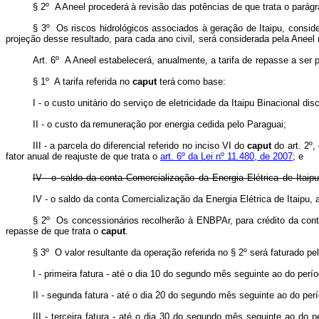
§ 2º A Aneel procederá à revisão
das potências de que trata o parág
§ 3º Os riscos hidrológicos associados à geração de Itaipu, consi
projeção
desse
resultado,
para
cada
ano
civil,
será
considerada pela
Aneel 
Art.
6º A Aneel
estabelecerá,
anualmente,
a
tarifa
de
repasse
a
ser
p
§
1º
A
tarifa referida no
caput
terá
como base:
I - o custo unitário do serviço de eletricidade da Itaipu Binacional di
II -
o
custo
da
remuneração
por
energia
cedida
pelo
Paraguai;
III -
a
parcela
do
diferencial
referido
no
inciso
VI
do
caput
do
art.
2º,
fator anual de reajuste de que trata o
art. 6º da Lei nº 11.480, de 2007
;
e
IV -
o
saldo
da
conta
Comercialização
da
Energia
Elétrica
de
Itaipu
IV - o saldo da conta Comercialização da Energia Elétrica de Itaipu,
§
2º
Os
concessionários
recolherão
à
ENBPAr,
para
crédito
da
con
repasse de
que
trata
o
caput
.
§ 3º O valor resultante da operação referida no § 2º será faturado p
I - primeira fatura - até o dia 10 do segundo mês seguinte ao do per
II - segunda fatura - até o dia 20 do segundo mês seguinte ao do pe
III - terceira fatura - até o dia 30 do segundo mês seguinte ao do 