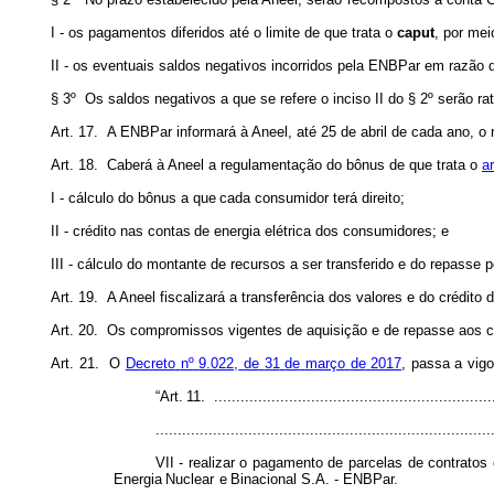
I - os pagamentos diferidos até o limite de que trata o
caput
, por me
II - os eventuais saldos negativos incorridos pela ENBPar em razão d
§ 3º Os saldos negativos a que se refere o inciso II do § 2º serão ra
Art. 17. A ENBPar informará à Aneel, até 25 de abril de cada ano, o
Art. 18. Caberá à Aneel a regulamentação do bônus de que trata o
ar
I -
cálculo
do
bônus
a
que
cada
consumidor terá direito;
II -
crédito
nas
contas
de
energia
elétrica
dos
consumidores;
e
III - cálculo do montante de recursos a ser transferido e do repasse
Art. 19. A Aneel fiscalizará a transferência dos valores e do crédito
Art. 20. Os compromissos vigentes de aquisição e de repasse aos c
Art.
21.
O
Decreto
nº
9.022,
de
31
de
março
de
2017
,
passa
a
vigo
“Art.
11.
...............................................................
............................................................................
VII - realizar o pagamento de parcelas de contrato
Energia
Nuclear
e
Binacional S.A. -
ENBPar.