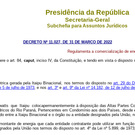
Presidência da República
Secretaria-Geral
Subchefia para Assuntos Jurídicos
DECRETO Nº 11.027, DE 31 DE MARÇO DE 2022
Regulamenta
a
comercialização
de
en
ere o art. 84,
caput
, inciso IV, da Constituição, e tendo em vista o disposto 
trica gerada pela
Itaipu Binacional, nos termos do disposto no
art. 29 do
D
de 5 de julho de 1973
, e nos
art. 3º
e
art. 9º da Lei nº 14.182, de 12 de
julho
d
watts
que
Itaipu
coloca
permanentemente à disposição das Altas Partes Cont
ídricos do Rio Paraná, Pertencentes em Condomínio aos dois Países, desde e
o entre a Itaipu Binacional e o órgão ou a entidade designados pela União, 
- montante de energia que cada
entidade
contratante
pode
utilizar
em
função
ignados pela
União
nos termos do disposto no art.
4º
da
Lei
nº
5.899, de
1973