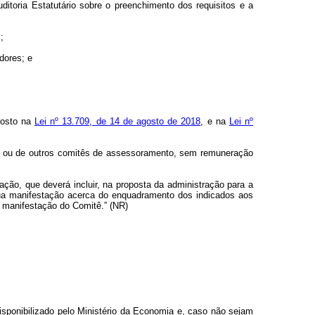
itoria Estatutário sobre o preenchimento dos requisitos e a
;
dores; e
sposto na
Lei nº 13.709, de 14 de agosto de 2018
, e na
Lei nº
o ou de outros comitês de assessoramento, sem remuneração
o, que deverá incluir, na proposta da administração para a
sua manifestação acerca do enquadramento dos indicados aos
a manifestação do Comitê.” (NR)
sponibilizado pelo Ministério da Economia e, caso não sejam