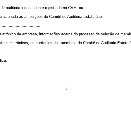
a de auditoria independente registrada na CVM; ou
elacionada às atribuições do Comitê de Auditoria Estatutário.
....................................
 eletrônico da empresa, informações acerca do processo de seleção de membr
ítios eletrônicos, os currículos dos membros do Comitê de Auditoria Estatutá
lica.
*