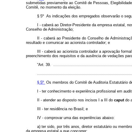
submetidas previamente ao Comitê de Pessoas, Elegibilidade,
Comitê, no momento da eleição.
§ 5º As indicações dos empregados observarão o segu
I - caberá ao Diretor-Presidente da empresa estatal, n
Conselho de Administração;
II - caberá ao Presidente do Conselho de Administra
resultado e comunicar ao acionista controlador; e
III - caberá ao acionista controlador a aprovação for
preenchimento dos requisitos e da ausência de vedações para 
“Art. 39. ...................................................................
................................................................................
§ 5º
Os membros do Comitê de Auditoria Estatutário de
I - ter conhecimento e experiência profissional em audit
II - atender ao disposto nos incisos I a III do
caput
do a
III - ter residência no Brasil; e
IV - comprovar uma das experiências abaixo:
a) ter sido, por três anos, diretor estatutário ou mem
da empresa estatal a que concorrer;