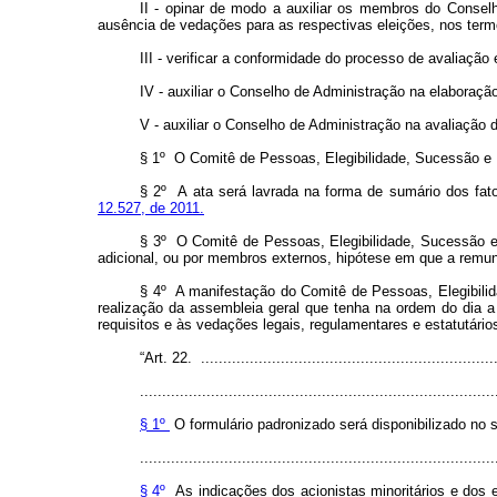
II - opinar de modo a auxiliar os membros do Conselh
ausência de vedações para as respectivas eleições, nos ter
III - verificar a conformidade do processo de avaliaçã
IV - auxiliar o Conselho de Administração na elaboraç
V - auxiliar o Conselho de Administração na avaliação
§ 1º O Comitê de Pessoas, Elegibilidade, Sucessão e 
§ 2º A ata será lavrada na forma de sumário dos fato
12.527, de 2011.
§ 3º O Comitê de Pessoas, Elegibilidade, Sucessão 
adicional, ou por membros externos, hipótese em que a remun
§ 4º A manifestação do Comitê de Pessoas, Elegibili
realização da assembleia geral que tenha na ordem do dia 
requisitos e às vedações legais, regulamentares e estatutári
“Art. 22. ...................................................................
................................................................................
§ 1º
O formulário padronizado será disponibilizado no s
................................................................................
§ 4º
As indicações dos acionistas minoritários e dos 