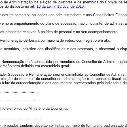
o de Administração na eleição de diretores e de membros do Comitê de Aud
mos do disposto no
art. 10 da Lei nº 13.303, de 2016;
o e dos treinamentos aplicados aos administradores e aos Conselheiros Fiscais
ão e no acompanhamento do plano de sucessão, não vinculante, de administra
 das propostas relativas à política de pessoal e no seu acompanhamento.
Remuneração deliberará por maioria de votos, com registro em ata.
s ocorridos, inclusive das dissidências e dos protestos, e observará o di
e Remuneração será constituído por membros do Conselho de Administraçã
eração será definida em assembleia geral.
dade, Sucessão e Remuneração será encaminhada ao Conselho de Administraçã
a eleição de membros do conselho de administração e do conselho fiscal, 
os à luz da autodeclaração e dos documentos apresentados pelo indicado e d
..................................
....................................
ítio eletrônico do Ministério da Economia.
....................................
empregados também deverão ser feitas por meio do formulário padronizado di