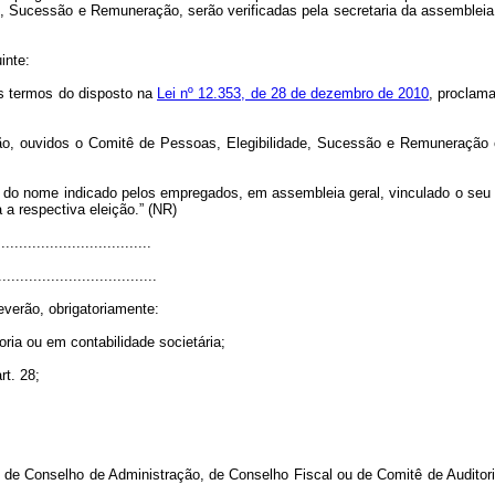
 Sucessão e Remuneração, serão verificadas pela secretaria da assembleia 
inte:
os termos do disposto na
Lei nº 12.353, de 28 de dezembro de 2010
, proclama
ção, ouvidos o Comitê de Pessoas, Elegibilidade, Sucessão e Remuneração 
mal do nome indicado pelos empregados, em assembleia geral, vinculado o se
a respectiva eleição.” (NR)
..................................
....................................
verão, obrigatoriamente:
oria ou em contabilidade societária;
rt. 28;
bro de Conselho de Administração, de Conselho Fiscal ou de Comitê de Audito