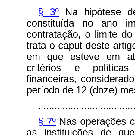
§ 3º
Na hipótese de
constituída no ano im
contratação, o limite do
trata o
caput
deste artig
em que esteve em ati
critérios e políticas
financeiras, considerad
período de 12 (doze) me
...................................
§ 7º
Nas operações c
as instituições de q