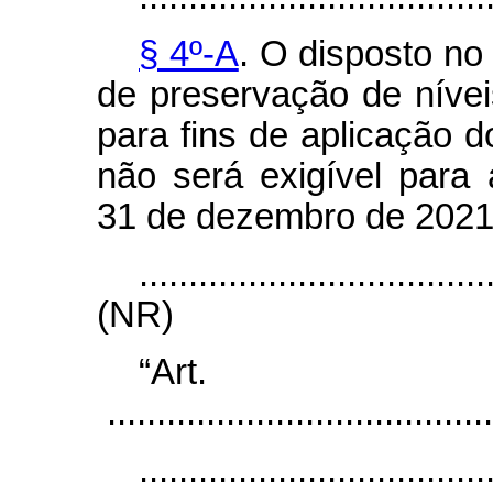
§ 4º-A
. O disposto no
de preservação de nívei
para fins de aplicação d
não será exigível para
31 de dezembro de 2021
...................................
(NR)
“Ar
.......................................
...................................