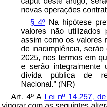
caput
deste artigo, serã
novas operações contra
§ 4º
Na hipótese prev
valores não utilizados
assim como os valores r
de inadimplência, serão 
2025, nos termos em qu
e serão integralmente 
dívida pública de re
Nacional.” (NR)
Art. 4º A
Lei nº 14.257, d
vigorar com as seguintes alte