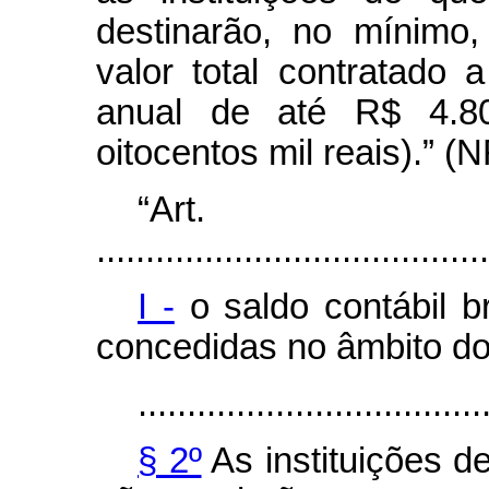
destinarão, no mínimo
valor total contratado
anual de até R$ 4.80
oitocentos mil reais).” (
“Ar
........................................
I -
o saldo contábil b
concedidas no âmbito d
...................................
§ 2º
As instituições d