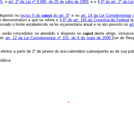
91
, o
art. 1º da Lei nº 8.685, de 20 de julho de 1993
, e o
§ 6º do art. 1º da L
disposto no
inciso II do
caput
do art. 5º
e no
art. 14 da Lei Complementar 
no demonstrativo a que se refere o
§ 6º do art. 165 da Constituição Federal
qu
rvado o limite estabelecido na lei orçamentária anual e no ato previsto no
ar
te serão concedidos se atendido o disposto no
caput
deste artigo, inclusiv
 do
art. 12 da Lei Complementar nº 101, de 4 de maio de 2000
(Lei de Resp
 efeitos a partir de 1º de janeiro do ano-calendário subsequente ao de sua pub
ública.
*