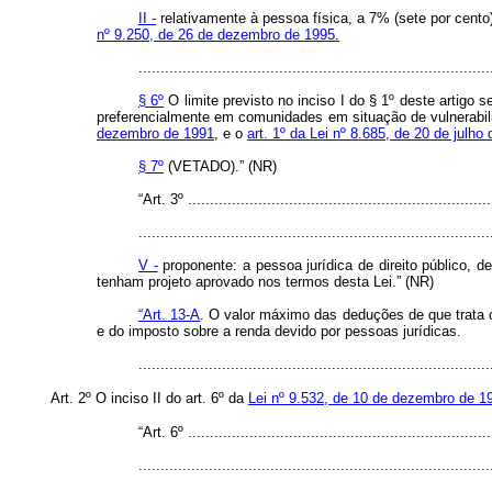
II -
relativamente à pessoa física, a 7% (sete por cent
nº 9.250, de 26 de dezembro de 1995.
................................................................................
§ 6º
O limite previsto no inciso I do § 1º deste artigo 
preferencialmente em comunidades em situação de vulnerabili
dezembro de 1991
, e o
art. 1º da Lei nº 8.685, de 20 de julho
§ 7º
(VETADO).” (NR)
“Art. 3º .....................................................................
................................................................................
V -
proponente: a pessoa jurídica de direito público, 
tenham projeto aprovado nos termos desta Lei.” (NR)
“Art. 13-A
. O valor máximo das deduções de que trata o
e do imposto sobre a renda devido por pessoas jurídicas.
..............................................................................
Art. 2º O inciso II do art. 6º da
Lei nº 9.532, de 10 de dezembro de 1
“Art. 6º .....................................................................
................................................................................