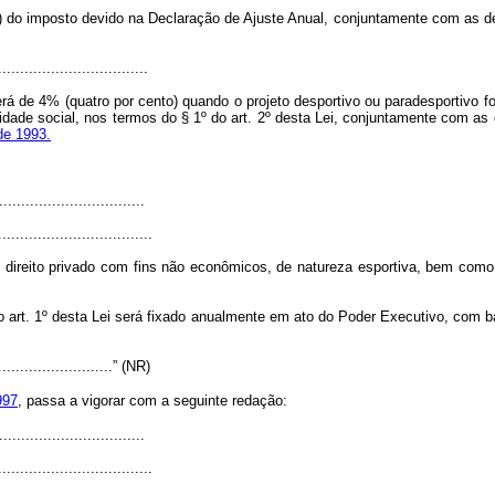
o) do imposto devido na Declaração de Ajuste Anual, conjuntamente com as 
..................................
será de 4% (quatro por cento) quando o projeto desportivo ou paradesportivo f
dade social, nos termos do § 1º do art. 2º desta Lei, conjuntamente com a
 de 1993.
.................................
...................................
de direito privado com fins não econômicos, de natureza esportiva, bem como
 art. 1º desta Lei será fixado anualmente em ato do Poder Executivo, com b
............................” (NR)
997
, passa a vigorar com a seguinte redação:
.................................
...................................