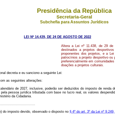
Presidência da República
Secretaria-Geral
Subchefia para Assuntos Jurídicos
LEI Nº 14.439, DE 24 DE AGOSTO DE 2022
Altera a Lei nº 11.438, de 29 de
destinados a projetos desportivo
proponentes dos projetos, e a Le
patrocínios a projeto desportivo ou
preferencialmente em comunidades e
doações a projetos culturais
.
nal decreta e eu sanciono a seguinte Lei:
 com as seguintes alterações:
-calendário de 2027, inclusive, poderão ser deduzidos do imposto de renda 
pela pessoa jurídica tributada com base no lucro real, os valores despendid
istério da Cidadania.
..................................
to) do imposto devido, observado o disposto no
§ 4º do art. 3º da Lei nº 9.24