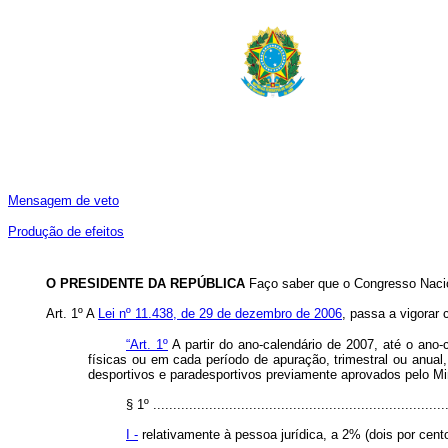
Mensagem de veto
Produção de efeitos
O PRESIDENTE DA REPÚBLICA
Faço saber que o Congresso Nacio
Art. 1º A
Lei nº 11.438, de 29 de dezembro de 2006
, passa a vigorar
“Art. 1º
A partir do ano-calendário de 2007, até o ano
físicas ou em cada período de apuração, trimestral ou anual, 
desportivos e paradesportivos previamente aprovados pelo Min
§ 1º ..........................................................................
I -
relativamente à pessoa jurídica, a 2% (dois por cen