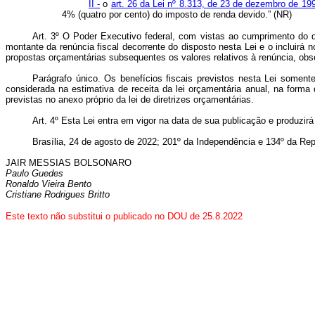
II -
o
art. 26 da Lei nº 8.313, de 23 de dezembro de 19
4% (quatro por cento) do imposto de renda devido.” (NR)
Art. 3º O Poder Executivo federal, com vistas ao cumprimento do 
montante da renúncia fiscal decorrente do disposto nesta Lei e o incluirá 
propostas orçamentárias subsequentes os valores relativos à renúncia, obse
Parágrafo único. Os benefícios fiscais previstos nesta Lei somen
considerada na estimativa de receita da lei orçamentária anual, na forma
previstas no anexo próprio da lei de diretrizes orçamentárias.
Art. 4º Esta Lei entra em vigor na data de sua publicação e produzirá
Brasília, 24 de agosto de 2022; 201º da Independência e 134º da Rep
JAIR MESSIAS BOLSONARO
Paulo Guedes
Ronaldo Vieira Bento
Cristiane Rodrigues Britto
Este texto não substitui o publicado no DOU de 25.8.2022