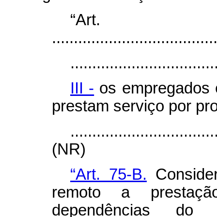
“Ar
.....................................
.................................
III -
os empregados e
prestam serviço por pr
.................................
(NR)
“Art. 75-B.
Considera
remoto a prestaç
dependências do 