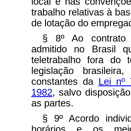
local e nas convençõe
trabalho relativas à bas
de lotação do emprega
§ 8º Ao contrato
admitido no Brasil q
teletrabalho fora do t
legislação brasileir
constantes da
Lei nº
1982
, salvo disposição
as partes.
§ 9º Acordo indivi
horários e os mei