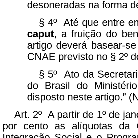
desoneradas na forma de
§ 4º Até que entre em
caput
, a fruição do ben
artigo deverá basear-se
CNAE previsto no § 2º do
§ 5º Ato da Secretari
do Brasil do Ministéri
disposto neste artigo.” (
Art. 2º A partir de 1º de ja
por cento as alíquotas da 
Integração Social e o Prog