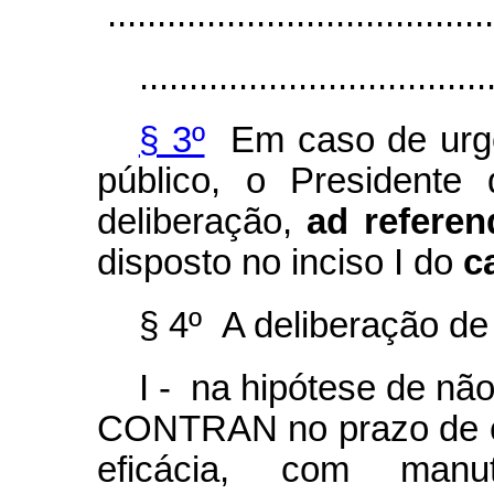
.......................................
...................................
§ 3º
Em caso de urgên
público, o President
deliberação,
ad refere
disposto no inciso I do
c
§ 4º A deliberação de 
I - na hipótese de nã
CONTRAN no prazo de ce
eficácia, com manu