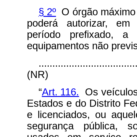
§ 2º
O órgão máximo e
poderá autorizar, em 
período prefixado, a 
equipamentos não previs
...................................
(NR)
“
Art. 116.
Os veículos
Estados e do Distrito Fe
e licenciados, ou aqu
segurança pública, s