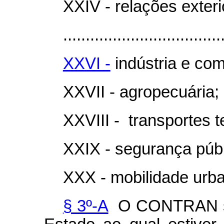
XXIV - relações exteri
...................................
XXVI -
indústria e com
XXVII - agropecuária;
XXVIII - transportes t
XXIX - segurança públ
XXX - mobilidade urb
§ 3º-A
O CONTRAN será