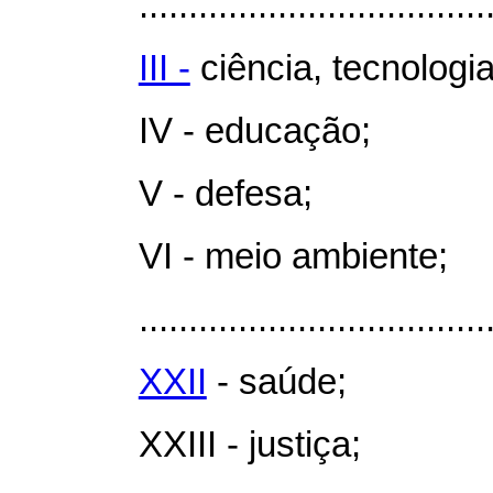
...................................
III -
ciência, tecnologi
IV - educação;
V - defesa;
VI - meio ambiente;
...................................
XXII
- saúde;
XXIII - justiça;