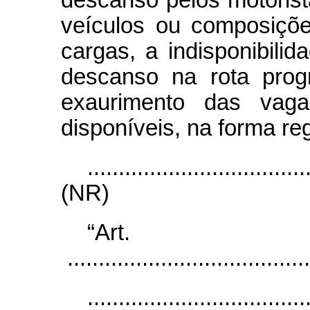
descanso pelos motorist
veículos ou composiçõe
cargas, a indisponibili
descanso na rota pro
exaurimento das vaga
disponíveis, na forma 
...................................
(NR)
“Ar
.......................................
...................................