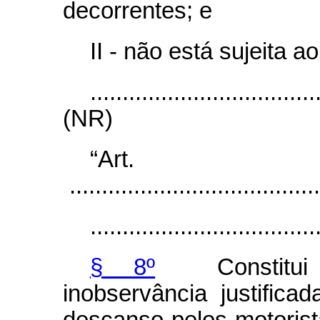
decorrentes; e
II - não está sujeita a
...................................
(NR)
“Art
.......................................
...................................
§ 8º
Constitui s
inobservância justific