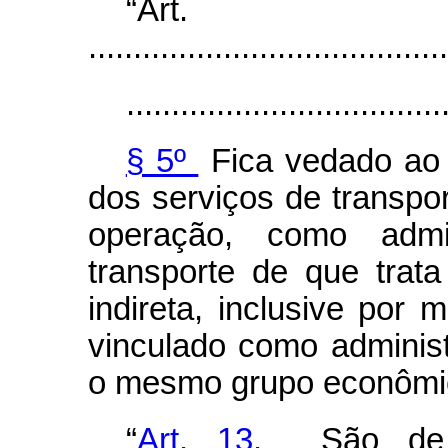
“Art
........................................
...................................
§ 5º
Fica vedado ao 
dos serviços de transpo
operação, como admi
transporte de que trat
indireta, inclusive por
vinculado como administ
o mesmo grupo econômi
“
Art. 13.
São de co