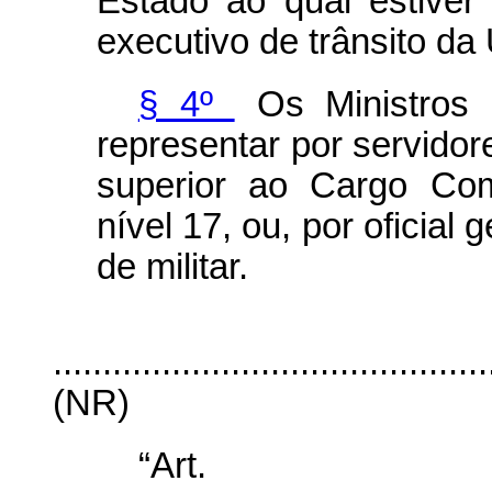
Estado ao qual estive
executivo de trânsito da
§ 4º
Os Ministros 
representar por servidore
superior ao Cargo Com
nível 17, ou, por oficial 
de militar.
............................................
(NR)
“Ar