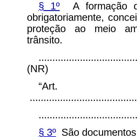
§ 1º
A formação de 
obrigatoriamente, conce
proteção ao meio am
trânsito.
...................................
(NR)
“Art
.......................................
...................................
§ 3º
São documentos d