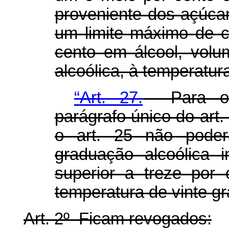
proveniente dos açúcar
um limite máximo de c
cento em álcool, vol
alcoólica, à temperatur
“Art. 27.
Para os 
parágrafo único do art.
o art. 25 não poder
graduação alcoólica 
superior a treze por
temperatura de vinte g
Art. 2º Ficam revogados: