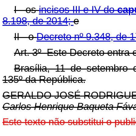
I - os
incisos III e IV do
cap
8.198, de 2014;
e
II - o
Decreto nº 9.348, de 1
Art. 3º Este Decreto entra 
Brasília, 11 de setembro
135º da República.
GERALDO
JOSÉ RODRIGUE
Carlos Henrique Baqueta Fáv
Este texto não substitui o pu