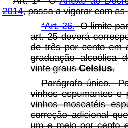
Art. 1º O
Anexo ao Decret
2014
, passa a vigorar com as 
“Art. 26.
O limite par
art. 25 deverá corres
de três por cento em 
graduação alcoólica 
vinte graus
Celsius
.
Parágrafo único. P
vinhos espumantes e 
vinhos moscatéis esp
correção adicional qu
um e meio por cento e