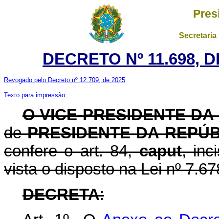
Pres
Secretaria
DECRETO Nº 11.698, 
Revogado pelo Decreto nº 12.709, de 2025
Texto para impressão
O VICE-PRESIDENTE DA
de
PRESIDENTE DA REPÚB
confere o art. 84,
caput
, inc
vista o disposto na Lei nº 7.
DECRETA
: