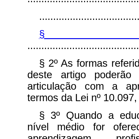
...................................
§
........................................
§ 2º As formas referi
deste artigo poderão
articulação com a apr
termos da Lei nº 10.097
§ 3º Quando a educa
nível médio for ofer
aprendizagem prof