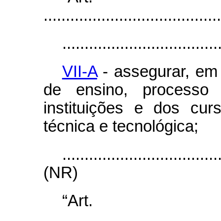
........................................
...................................
VII-A
- assegurar, em
de ensino, processo 
instituições e dos cur
técnica e tecnológica;
...................................
(NR)
“Art
........................................