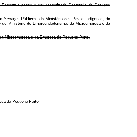
da Economia passa a ser denominada Secretaria de Serviços
 Serviços Públicos, do Ministério dos Povos Indígenas, do
 e do Ministério do Empreendedorismo, da Microempresa e da
 da
Microempresa e da
Empresa de Pequeno Porte.
sa de Pequeno Porte.