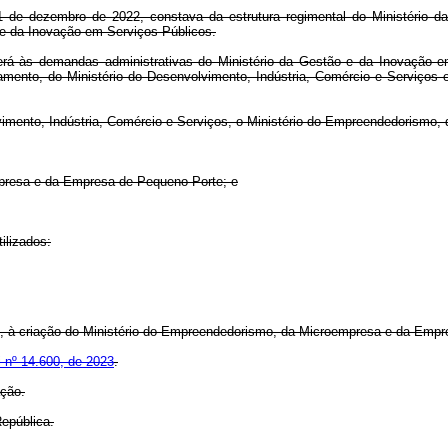
 de dezembro de 2022, constava da estrutura regimental do Ministério 
o e da Inovação em Serviços Públicos.
rá às demandas administrativas do Ministério da Gestão e da Inovação em
çamento, do Ministério do Desenvolvimento, Indústria, Comércio e Serviços
vimento, Indústria, Comércio e Serviços, o Ministério do Empreendedorismo,
presa e da
Empresa de Pequeno Porte; e
tilizados:
, à criação do Ministério do Empreendedorismo, da
Microempresa e da
Empre
i nº 14.600, de 2023
.
ação.
epública.