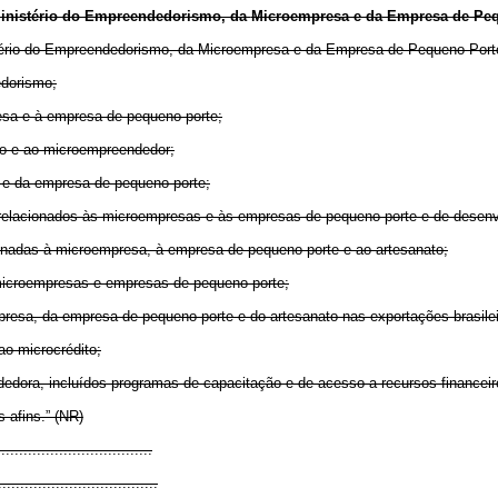
inistério do Empreendedorismo, da
Microempresa e da
Empresa de Peq
ério do Empreendedorismo, da
Microempresa e da
Empresa de Pequeno Port
edorismo;
resa e à empresa de pequeno porte;
ato e ao microempreendedor;
a e da empresa de pequeno porte;
is relacionados às microempresas e às empresas de pequeno porte e de desen
tinadas à microempresa, à empresa de pequeno porte e ao artesanato;
microempresas e empresas de pequeno porte;
empresa, da empresa de pequeno porte e do artesanato nas exportações brasile
ao microcrédito;
edora, incluídos programas de capacitação e de acesso a recursos financeir
s afins.” (NR)
..................................
....................................