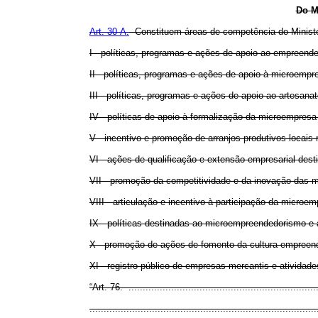
Do
M
Art. 30-A.
Constituem áreas de competência do Minist
I - políticas, programas e ações de apoio ao empreend
II - políticas, programas e ações de apoio à microemp
III - políticas, programas e ações de apoio ao artesan
IV - políticas de apoio à formalização da microempres
V - incentivo e promoção de arranjos produtivos loca
VI - ações de qualificação e extensão empresarial des
VII - promoção da competitividade e da inovação das 
VIII - articulação e incentivo à participação da micro
IX - políticas destinadas ao microempreendedorismo e 
X - promoção de ações de fomento da cultura empreend
XI - registro público de empresas mercantis e atividade
“Art. 76. ...................................................................
................................................................................