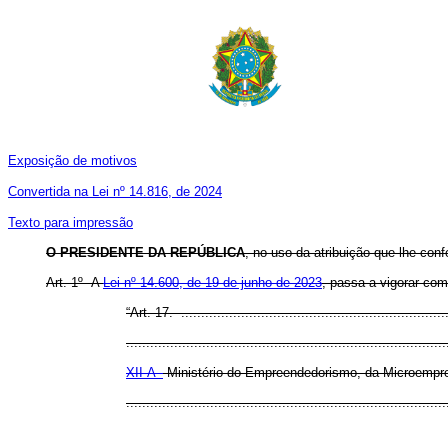
Exposição de motivos
Convertida na Lei nº 14.816, de 2024
Texto para impressão
O PRESIDENTE DA REPÚBLICA
,
no uso da atribuição que lhe conf
Art. 1º A
Lei nº 14.600, de 19 de junho de 2023
, passa a vigorar com
“Art. 17. ...................................................................
................................................................................
XII-A -
Ministério do Empreendedorismo, da
Microempr
..............................................................................