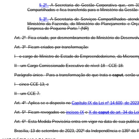
§ 2º
A Secretaria de Gestão Corporativa que, em 31
Compartilhados e fica transferida para o Ministério da Gestã
§ 3º
A Secretaria de Serviços Compartilhados atende
Ministério da Fazenda, do Ministério do Planejamento e Or
Empresa de Pequeno Porte.” (NR)
Art. 2º Fica criado, por desmembramento do Ministério do Desenvol
Art. 3º Ficam criados por transformação:
I - o cargo de Ministro de Estado do Empreendedorismo, da
Microem
II - um Cargo Comissionado Executivo de nível 18 - CCE-18.
Parágrafo único. Para a transformação de que trata o
caput
, serão u
I - cinco CCE-13; e
II - um CCE-7.
Art. 4º Aplica-se o disposto no
Capítulo IX da Lei nº 14.600, de 2023
Art. 5º Ficam revogados os
incisos IX
e
X do
caput
do art. 34 da Le
Art. 6º Esta Medida Provisória entra em vigor na data de sua public
Brasília, 13 de setembro de 2023, 202º da Independência e 135º da R