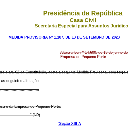
Presidência da República
Casa Civil
Secretaria Especial para Assuntos Jurídic
MEDIDA PROVISÓRIA Nº 1.187, DE 13 DE SETEMBRO DE 2023
Altera a Lei nº 14.600, de 19 de junho d
Empresa de Pequeno Porte.
ere o art. 62 da Constituição, adota a seguinte Medida Provisória, com força d
 as seguintes alterações:
..................................
.....................................
esa e da
Empresa de Pequeno Porte;
.............................” (NR)
“
Seção XIII-A