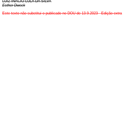
LUIZ INÁCIO LULA DA SILVA
Esther Dweck
Este texto não substitui o publicado no DOU de 13.9.2023 - Edição extra