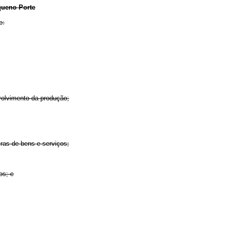
ueno Porte
e:
volvimento da produção;
iras de bens e serviços;
os; e