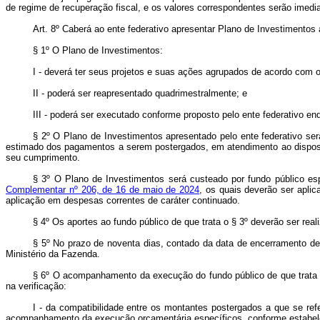
de regime de recuperação fiscal, e os valores correspondentes serão imed
Art. 8º Caberá ao ente federativo apresentar Plano de Investimentos 
§ 1º O Plano de Investimentos:
I - deverá ter seus projetos e suas ações agrupados de acordo com os
II - poderá ser reapresentado quadrimestralmente; e
III - poderá ser executado conforme proposto pelo ente federativo e
§ 2º O Plano de Investimentos apresentado pelo ente federativo ser
estimado dos pagamentos a serem postergados, em atendimento ao dispo
seu cumprimento.
§ 3º O Plano de Investimentos será custeado por fundo público esp
Complementar nº 206, de 16 de maio de 2024
, os quais deverão ser apli
aplicação em despesas correntes de caráter continuado.
§ 4º Os aportes ao fundo público de que trata o § 3º deverão ser rea
§ 5º No prazo de noventa dias, contado da data de encerramento de 
Ministério da Fazenda.
§ 6º O acompanhamento da execução do fundo público de que trata o §
na verificação:
I - da compatibilidade entre os montantes postergados a que se ref
acompanhamento da execução orçamentária específicos, conforme estabelec