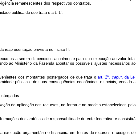
vigência remanescentes dos respectivos contratos.
ade pública de que trata o art. 1º.
a reapresentação prevista no inciso II.
 recursos a serem dispendidos anualmente para sua execução ao valor total
endo ao Ministério da Fazenda apontar os possíveis ajustes necessários ao
rovenientes dos montantes postergados de que trata o
art. 2º,
caput
, da Lei
lamidade pública e de suas consequências econômicas e sociais, vedada a
postergadas.
ovação da aplicação dos recursos, na forma e no modelo estabelecidos pelo
ormações declaratórias de responsabilidade do ente federativo e consistirá
 a execução orçamentária e financeira em fontes de recursos e códigos de