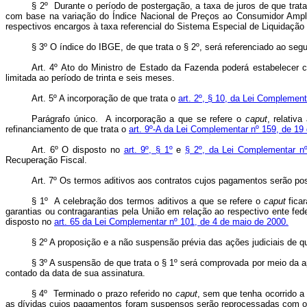
§ 2º Durante o período de postergação, a taxa de juros de que trat
com base na variação do Índice Nacional de Preços ao Consumidor Amplo –
respectivos encargos à taxa referencial do Sistema Especial de Liquidação e
§ 3º O índice do IBGE, de que trata o § 2º, será referenciado ao seg
Art. 4º Ato do Ministro de Estado da Fazenda poderá estabelecer cr
limitada ao período de trinta e seis meses.
Art. 5º A incorporação de que trata o
art. 2º, § 10, da Lei Complemen
Parágrafo único. A incorporação a que se refere o
caput
, relativ
refinanciamento de que trata o
art. 9º-A da Lei Complementar nº 159, de 19
Art. 6º O disposto no
art. 9º, § 1º
e
§ 2º, da Lei Complementar n
Recuperação Fiscal.
Art. 7º Os termos aditivos aos contratos cujos pagamentos serão pos
§ 1º A celebração dos termos aditivos a que se refere o
caput
ficar
garantias ou contragarantias pela União em relação ao respectivo ente fed
disposto no
art. 65 da Lei Complementar nº 101, de 4 de maio de 2000.
§ 2º A proposição e a não suspensão prévia das ações judiciais de qu
§ 3º A suspensão de que trata o § 1º será comprovada por meio da ap
contado da data de sua assinatura.
§ 4º Terminado o prazo referido no
caput
, sem que tenha ocorrido a
as dívidas cujos pagamentos foram suspensos serão reprocessadas com os e