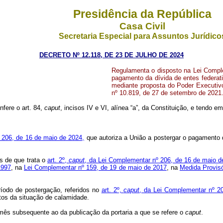
Presidência da República
Casa Civil
Secretaria Especial para Assuntos Jurídico
DECRETO Nº 12.118, DE 23 DE JULHO DE 2024
Regulamenta o disposto na Lei Comple
pagamento da dívida de entes federat
mediante proposta do Poder Executivo 
nº 10.819, de 27 de setembro de 2021
nfere o art. 84,
caput
, incisos IV e VI, alínea “a”, da Constituição, e tendo 
 206, de 16 de maio de 2024,
que autoriza a União a postergar o pagamento d
s de que trata o
art. 2º,
caput
, da Lei Complementar nº 206, de 16 de maio d
1997
, na
Lei Complementar nº 159, de 19 de maio de 2017
, na
Medida Provisó
ríodo de postergação, referidos no
art. 2º,
caput
, da Lei Complementar nº 2
tos da situação de calamidade.
 mês subsequente ao da publicação da portaria a que se refere o
caput
.