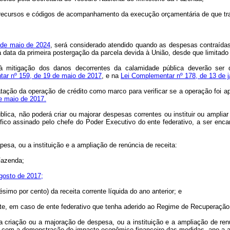
 recursos e códigos de acompanhamento da execução orçamentária de que trat
6 de maio de 2024
, será considerado atendido quando as despesas contraídas
 data da primeira postergação da parcela devida à União, desde que limitado
à mitigação dos danos decorrentes da calamidade pública deverão ser 
ar nº 159, de 19 de maio de 2017
, e na
Lei Complementar nº 178, de 13 de j
ntratação da operação de crédito como marco para verificar se a operação fo
de maio de 2017.
ública, não poderá criar ou majorar despesas correntes ou instituir ou ampli
fico assinado pelo chefe do Poder Executivo do ente federativo, a ser enca
esa, ou a instituição e a ampliação de renúncia de receita:
Fazenda;
gosto de 2017;
tésimo por cento) da receita corrente líquida do ano anterior; e
te, em caso de ente federativo que tenha aderido ao Regime de Recuperação 
 criação ou a majoração de despesa, ou a instituição e a ampliação de renú
ivo, com a demonstração do impacto econômico-financeiro das medidas, ano a