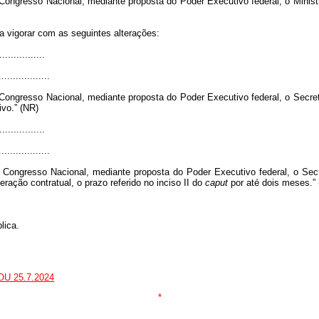
ongresso Nacional, mediante proposta do Poder Executivo federal, o Ministr
 vigorar com as seguintes alterações:
................
..................
ngresso Nacional, mediante proposta do Poder Executivo federal, o Secretá
ivo.” (NR)
................
..................
Congresso Nacional, mediante proposta do Poder Executivo federal, o Secr
eração contratual, o prazo referido no inciso II do
caput
por até dois meses.”
lica.
DOU 25.7.2024
*