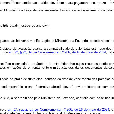
iatamente incorporados aos saldos devedores para pagamento nos prazos de 
ao Ministério da Fazenda, até sessenta dias após o reconhecimento da calamid
 três quadrimestres do ano civil;
nquanto não houver a manifestação do Ministério da Fazenda, exceto no caso d
á objeto de avaliação quanto à compatibilidade do valor total estimado dos
sto no
art. 2º, § 2º, da Lei Complementar nº 206, de 16 de maio de 2024
, cab
ecífico a ser criado no âmbito do ente federativo cujos recursos serão p
cados em ações de enfrentamento e mitigação dos danos decorrentes da ca
lizados no prazo de trinta dias, contado da data de vencimento das parcelas 
cada exercício, o ente federativo afetado deverá enviar relatório de compr
 3º, a ser realizado pelo Ministério da Fazenda, ocorrerá com base nas inf
ere o
art. 2º,
caput
, da Lei Complementar nº 206, de 16 de maio de 2024
, e
ido pela Secretaria do Tesouro Nacional do Ministério da Fazenda;