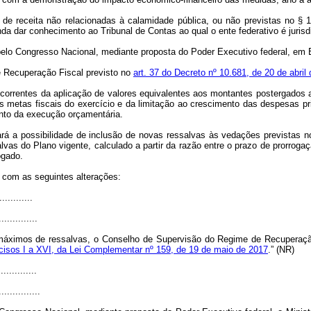
 receita não relacionadas à calamidade pública, ou não previstas no § 1º, 
a dar conhecimento ao Tribunal de Contas ao qual o ente federativo é jurisd
pelo Congresso Nacional, mediante proposta do Poder Executivo federal, em
de Recuperação Fiscal previsto no
art. 37 do Decreto nº 10.681, de 20 de abril
ecorrentes da aplicação de valores equivalentes aos montantes postergados 
s metas fiscais do exercício e da limitação ao crescimento das despesas p
nto da execução orçamentária.
rá a possibilidade de inclusão de novas ressalvas às vedações previstas 
alvas do Plano vigente, calculado a partir da razão entre o prazo de prorroga
ogado.
r com as seguintes alterações:
............
..............
máximos de ressalvas, o Conselho de Supervisão do Regime de Recuperação
incisos I a XVI, da Lei Complementar nº 159, de 19 de maio de 2017
.” (NR)
.............
...............