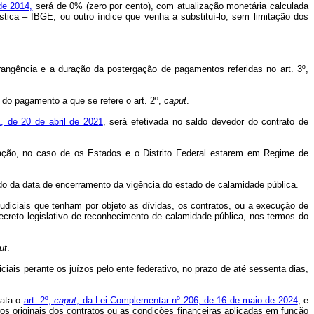
de 2014,
será de 0% (zero por cento), com atualização monetária calculada
tica – IBGE, ou outro índice que venha a substituí-lo, sem limitação dos
brangência e a duração da postergação de pagamentos referidas no art. 3º,
o do pagamento a que se refere o art. 2º,
caput
.
1, de 20 de abril de 2021
, será efetivada no saldo devedor do contrato de
ação, no caso de os Estados e o Distrito Federal estarem em Regime de
ado da data de encerramento da vigência do estado de calamidade pública.
udiciais que tenham por objeto as dívidas, os contratos, ou a execução de
decreto legislativo de reconhecimento de calamidade pública, nos termos do
ut
.
ais perante os juízos pelo ente federativo, no prazo de até sessenta dias,
rata o
art. 2º,
caput
, da Lei Complementar nº 206, de 16 de maio de 2024
, e
s originais dos contratos ou as condições financeiras aplicadas em função