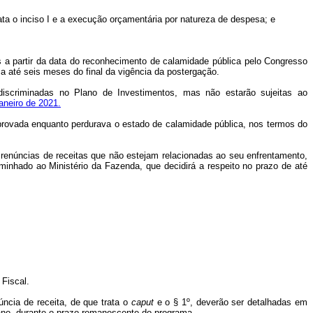
a o inciso I e a execução orçamentária por natureza de despesa; e
 a partir da data do reconhecimento de calamidade pública pelo Congresso
 a até seis meses do final da vigência da postergação.
discriminadas no Plano de Investimentos, mas não estarão sujeitas ao
aneiro de 2021.
i aprovada enquanto perdurava o estado de calamidade pública, nos termos do
ar renúncias de receitas que não estejam relacionadas ao seu enfrentamento,
minhado ao Ministério da Fazenda, que decidirá a respeito no prazo de até
Fiscal.
ncia de receita, de que trata o
caput
e o § 1º, deverão ser detalhadas em
 ano, durante o prazo remanescente do programa.