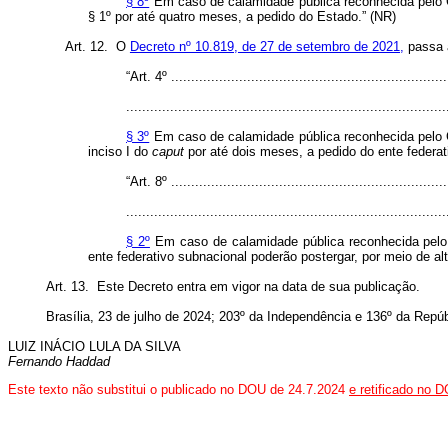
§ 8º
Em caso de calamidade pública reconhecida pelo C
§ 1º por até quatro meses, a pedido do Estado.” (NR)
Art. 12. O
Decreto nº 10.819, de 27 de setembro de 2021,
passa a
“Art. 4º .....................................................................
................................................................................
§ 3º
Em caso de calamidade pública reconhecida pelo Co
inciso I do
caput
por até dois meses, a pedido do ente federat
“Art. 8º .....................................................................
................................................................................
§ 2º
Em caso de calamidade pública reconhecida pelo 
ente federativo subnacional poderão postergar, por meio de alt
Art. 13. Este Decreto entra em vigor na data de sua publicação.
Brasília, 23 de julho de 2024;
203º da Independência e 136º da Repúb
LUIZ INÁCIO LULA DA SILVA
Fernando Haddad
Este texto não substitui o publicado no DOU de 24.7.2024
e retificado no 