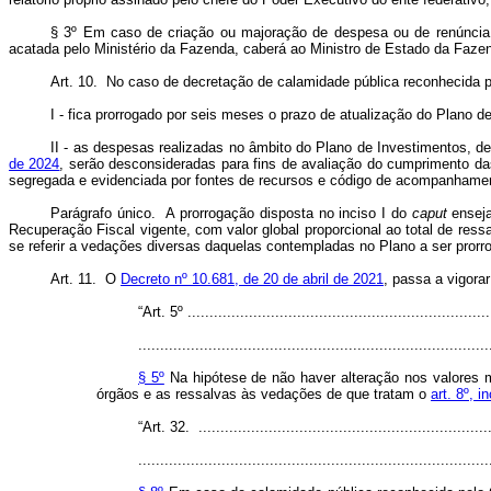
§ 3º Em caso de criação ou majoração de despesa ou de renúncia de
acatada pelo Ministério da Fazenda, caberá ao Ministro de Estado da Fazend
Art. 10. No caso de decretação de calamidade pública reconhecida 
I - fica prorrogado por seis meses o prazo de atualização do Plano 
II - as despesas realizadas no âmbito do Plano de Investimentos, d
de 2024
, serão desconsideradas para fins de avaliação do cumprimento da
segregada e evidenciada por fontes de recursos e código de acompanhame
Parágrafo único. A prorrogação disposta no inciso I do
caput
enseja
Recuperação Fiscal vigente, com valor global proporcional ao total de ress
se referir a vedações diversas daquelas contempladas no Plano a ser prorr
Art. 11. O
Decreto nº 10.681, de 20 de abril de 2021
, passa a vigora
“Art. 5º .....................................................................
................................................................................
§ 5º
Na hipótese de não haver alteração nos valores 
órgãos e as ressalvas às vedações de que tratam o
art. 8º, 
“Art. 32. ...................................................................
................................................................................