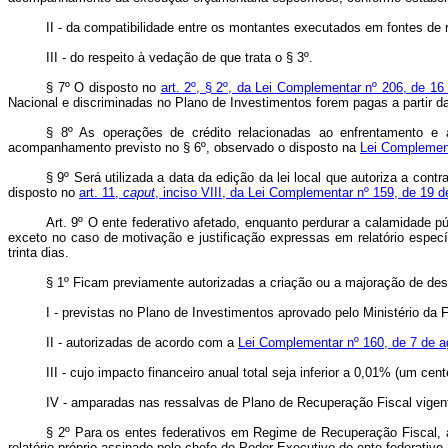
II - da compatibilidade entre os montantes executados em fontes de
III - do respeito à vedação de que trata o § 3º.
§ 7º O disposto no
art. 2º, § 2º, da Lei Complementar nº 206, de 1
Nacional e discriminadas no Plano de Investimentos forem pagas a partir da
§ 8º As operações de crédito relacionadas ao enfrentamento e 
acompanhamento previsto no § 6º, observado o disposto na
Lei Complement
§ 9º Será utilizada a data da edição da lei local que autoriza a co
disposto no
art. 11,
caput
, inciso VIII, da Lei Complementar nº 159, de 19 
Art. 9º O ente federativo afetado, enquanto perdurar a calamidade p
exceto no caso de motivação e justificação expressas em relatório especí
trinta dias.
§ 1º Ficam previamente autorizadas a criação ou a majoração de desp
I - previstas no Plano de Investimentos aprovado pelo Ministério da 
II - autorizadas de acordo com a
Lei Complementar nº 160, de 7 de a
III - cujo impacto financeiro anual total seja inferior a 0,01% (um cen
IV - amparadas nas ressalvas de Plano de Recuperação Fiscal vigen
§ 2º Para os entes federativos em Regime de Recuperação Fiscal, a
relatório próprio assinado pelo chefe do Poder Executivo do ente federat