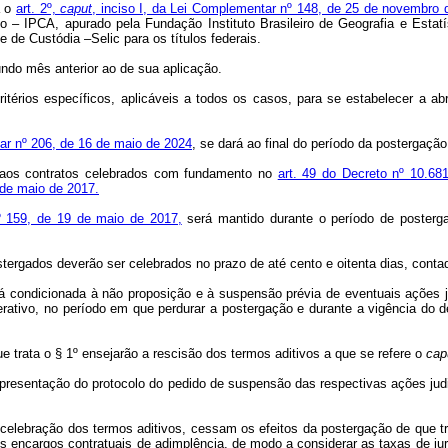
a o
art. 2º,
caput
, inciso I, da Lei Complementar nº 148, de 25 de novembro 
 IPCA, apurado pela Fundação Instituto Brasileiro de Geografia e Estatís
 de Custódia –Selic para os títulos federais.
undo mês anterior ao de sua aplicação.
itérios específicos, aplicáveis a todos os casos, para se estabelecer a a
tar nº 206, de 16 de maio de 2024
, se dará ao final do período da postergaçã
a aos contratos celebrados com fundamento no
art. 49 do Decreto nº 10.68
 de maio de 2017.
º 159, de 19 de maio de 2017,
será mantido durante o período de posterg
tergados deverão ser celebrados no prazo de até cento e oitenta dias, cont
á condicionada à não proposição e à suspensão prévia de eventuais ações j
erativo, no período em que perdurar a postergação e durante a vigência do 
e trata o § 1º ensejarão a rescisão dos termos aditivos a que se refere o
cap
resentação do protocolo do pedido de suspensão das respectivas ações judici
 celebração dos termos aditivos, cessam os efeitos da postergação de que t
ncargos contratuais de adimplência, de modo a considerar as taxas de juro