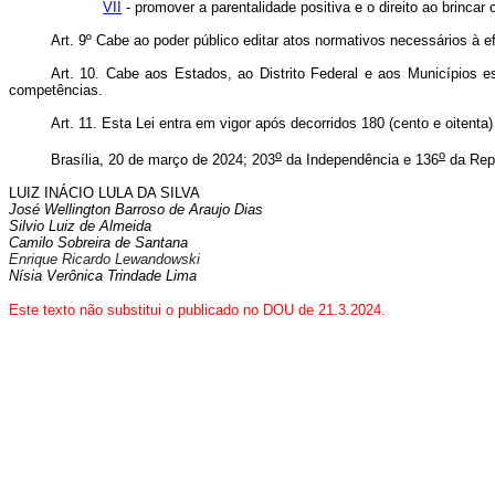
VII
- promover a parentalidade positiva e o direito ao brinca
Art. 9º Cabe ao poder público editar atos normativos necessários à ef
Art. 10. Cabe aos Estados, ao Distrito Federal e aos Municípios e
competências.
Art. 11.
Esta Lei entra em vigor após decorridos 180 (cento e oitenta) 
o
o
Brasília, 20 de março de 2024; 203
da Independência e 136
da Repú
LUIZ INÁCIO LULA DA SILVA
José Wellington Barroso de Araujo Dias
Silvio Luiz de Almeida
Camilo Sobreira de Santana
Enrique Ricardo Lewandowski
Nísia Verônica Trindade Lima
Este texto não substitui o publicado no DOU de 21.3.2024.