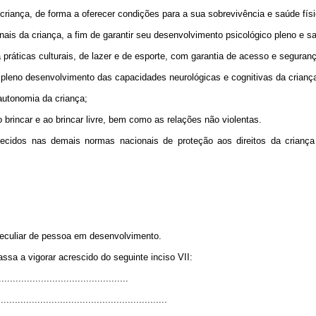
riança, de forma a oferecer condições para a sua sobrevivência e saúde físic
is da criança, a fim de garantir seu desenvolvimento psicológico pleno e s
 práticas culturais, de lazer e de esporte, com garantia de acesso e seguran
leno desenvolvimento das capacidades neurológicas e cognitivas da crianç
autonomia da criança;
 brincar e ao brincar livre, bem como as relações não violentas.
lecidos nas demais normas nacionais de proteção aos direitos da criança 
peculiar de pessoa em desenvolvimento.
ssa a vigorar acrescido do seguinte inciso VII:
.............................................
............................................................