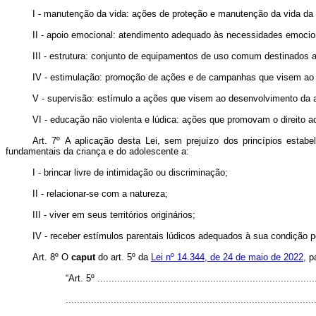
I - manutenção da vida: ações de proteção e manutenção da vida da c
II - apoio emocional: atendimento adequado às necessidades emociona
III - estrutura: conjunto de equipamentos de uso comum destinados a
IV - estimulação: promoção de ações e de campanhas que visem ao p
V - supervisão: estímulo a ações que visem ao desenvolvimento da 
VI - educação não violenta e lúdica: ações que promovam o direito ao
Art. 7º
A aplicação desta Lei, sem prejuízo dos princípios estabe
fundamentais da criança e do adolescente a:
I - brincar livre de intimidação ou discriminação;
II - relacionar-se com a natureza;
III - viver em seus territórios originários;
IV - receber estímulos parentais lúdicos adequados à sua condição 
Art. 8º
O
caput
do art. 5º da
Lei nº 14.344, de 24 de maio de 2022,
pa
“Art. 5º ..............................................................................
........................................................................................