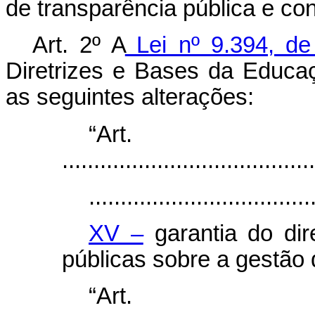
de transparência pública e con
Art. 2º A
Lei nº 9.394, d
Diretrizes e Bases da Educa
as seguintes alterações:
“Ar
........................................
...................................
XV –
garantia do dir
públicas sobre a gestão
“Ar