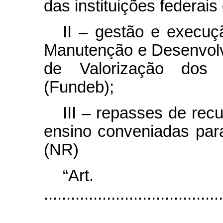
das instituições federais
II – gestão e execu
Manutenção e Desenvol
de Valorização dos 
(Fundeb);
III – repasses de recu
ensino conveniadas para
(NR)
“Ar
........................................
...................................