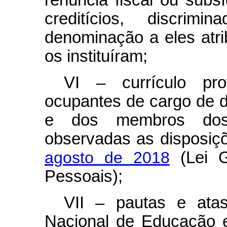
renúncia fiscal ou subsíd
creditícios, discr
denominação a eles atri
os instituíram;
VI – currículo pro
ocupantes de cargo de di
e dos membros dos
observadas as disposi
agosto de 2018
(Lei G
Pessoais);
VII – pautas e ata
Nacional de Educação 