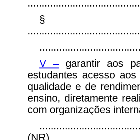
........................................
§
........................................
...................................
V –
garantir aos pa
estudantes acesso aos 
qualidade e de rendimen
ensino, diretamente rea
com organizações intern
...................................
(NR)