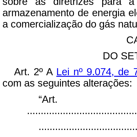
sobre as diretrizes para a
armazenamento de energia elét
a comercialização do gás natu
CA
DO SE
Art. 2º A
Lei nº 9.074, de 
com as seguintes alterações:
“Ar
........................................
...................................