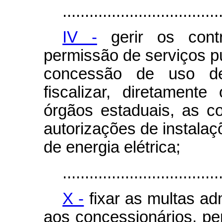
...................................
IV -
gerir os cont
permissão de serviços pú
concessão de uso d
fiscalizar, diretamen
órgãos estaduais, as c
autorizações de instalaç
de energia elétrica;
...................................
X -
fixar as multas ad
aos concessionários, pe