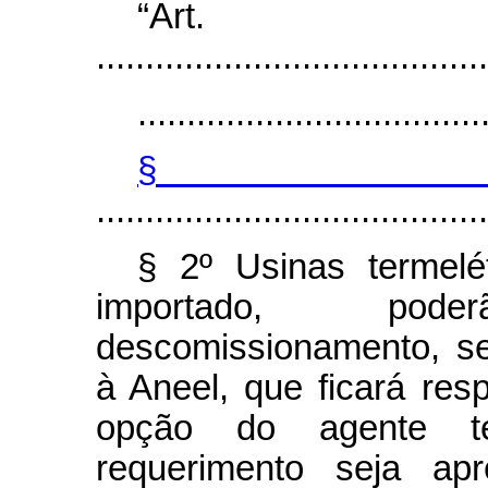
“Ar
........................................
...................................
§
........................................
§ 2º Usinas termelé
importado, pod
descomissionamento, se
à Aneel, que ficará res
opção do agente te
requerimento seja ap