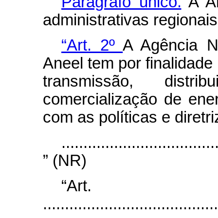
Parágrafo único.
A An
administrativas regionais
“Art. 2º
A Agência Na
Aneel tem por finalidade 
transmissão, distr
comercialização de ener
com as políticas e diretr
...................................
” (NR)
“Ar
........................................