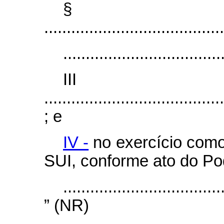
§
........................................
...................................
II
........................................
; e
IV -
no exercício como 
SUI, conforme ato do Po
...................................
” (NR)