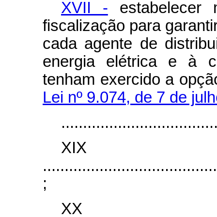
XVII -
estabelecer 
fiscalização para garant
cada agente de distrib
energia elétrica e à 
tenham exercido a opçã
Lei nº 9.074, de 7 de jul
...................................
XI
........................................
;
X