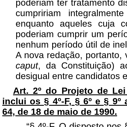
poderiam ter tratamento di
cumpririam integralmente
enquanto aqueles cuja c
poderiam cumprir um perío
nenhum período útil de inel
A nova redação, portanto, v
caput
, da Constituição) ao
desigual entre candidatos 
Art. 2º do Projeto de L
inclui os § 4º-F, § 6º e § 9
64, de 18 de maio de 1990.
“§ 4º-F. O disposto nos 