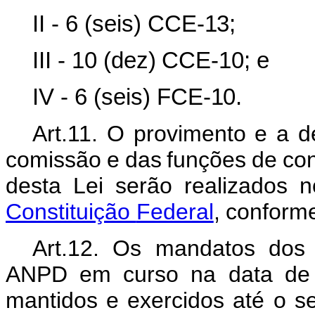
II - 6
(seis)
CCE-
13;
III - 10
(dez)
CCE-10;
e
IV - 6
(seis)
FCE-
10.
Art.11. O provimento e a d
comissão
e
das
funções
de
co
desta
Lei
serão
realizados
n
Constituição
Federal
,
conform
Art.12.
Os
mandatos
dos
ANPD em curso na data de e
mantidos
e
exercidos
até
o
s