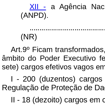
XII -
a Agência Naci
(ANPD).
......................................
(NR)
Art.9º
Ficam
transformados
âmbito
do
Poder
Executivo
f
sete)
cargos
efetivos
vagos
em
I - 200 (duzentos) cargos
Regulação de Proteção de Da
II - 18 (dezoito) cargos e