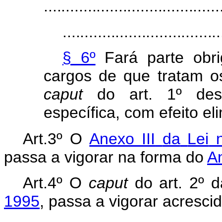
........................................
....................................
§ 6º
Fará parte obri
cargos
de
que
tratam
o
caput
do art. 1º des
específica, com efeito el
Art.3º
O
Anexo III
da
Lei
passa a vigorar na forma do
An
Art.4º
O
caput
do
art.
2º
d
1995
, passa a vigorar acresci