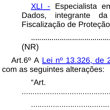
XLI -
Especialista e
Dados, integrante d
Fiscalização de Proteçã
......................................
(NR)
Art.6º
A
Lei
nº
13.326,
de
com as seguintes alterações:
“Art.
........................................
....................................