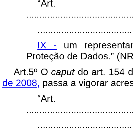
“Art.
........................................
....................................
IX -
um representan
Proteção de Dados.” (NR
Art.5º O
caput
do
art.
154
de 2008,
passa a vigorar acres
“Art.
........................................
....................................