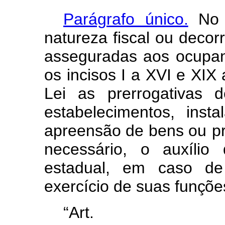
Parágrafo único.
No e
natureza fiscal ou decor
asseguradas
aos
ocupa
os
incisos
I
a
XVI
e
XIX
Lei as prerrogativas 
estabelecimentos, insta
apreensão
de
bens
ou p
necessário, o auxílio 
estadual, em caso d
exercício de suas
funçõe
“Art.