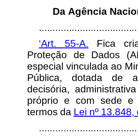
Da
Agência
Nacio
....................................
‘Art. 55-A.
Fica cri
Proteção de Dados (AN
especial
vinculada
ao
Min
Pública,
dotada
de
a
decisória,
administrativa
próprio e com sede e f
termos
da
Lei
nº
13.848,
....................................