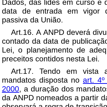
Dados,
das
lides
em
curso
e
data
de
entrada
em
vigor
passiva da União.
Art.16.
A
ANPD deverá
divu
contado da data de publicação
Lei,
o
planejamento
de
adeq
preceitos contidos nesta Lei.
Art.17.
Tendo
em
vista
mandatos disposta no
art. 4
2000
,
a
duração
dos
mandato
da
ANPD
nomeados
a
partir d
observará a regra de transiçã