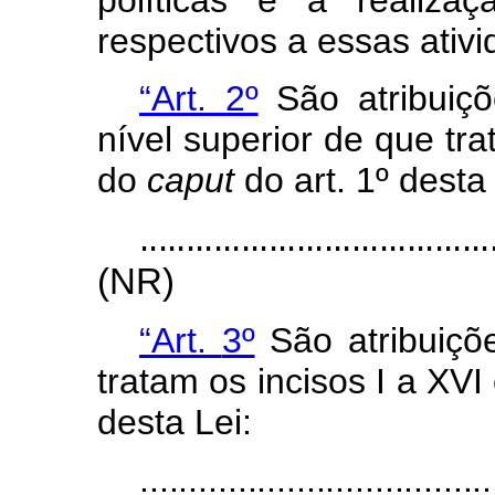
políticas
e
à
realizaç
respectivos a essas ativ
“Art. 2º
São atribuiçõ
nível superior
de
que tra
do
caput
do art. 1º desta 
......................................
(NR)
“Art.
3º
São
atribuiçõ
tratam
os
incisos
I
a
XVI
desta Lei:
....................................