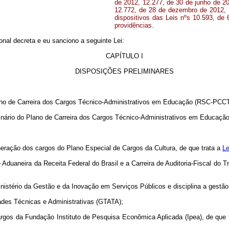
de 2012, 12.277, de 30 de junho de 2
12.772, de 28 de dezembro de 2012, 
dispositivos das Leis nºs 10.593, de
providências.
al decreta e eu sanciono a seguinte Lei:
CAPÍTULO I
DISPOSIÇÕES PRELIMINARES
lano de Carreira dos Cargos Técnico-Administrativos em Educação (RSC-PCCT
inário do Plano de Carreira dos Cargos Técnico-Administrativos em Educação
uneração dos cargos do Plano Especial de Cargos da Cultura, de que trata a
Le
 e Aduaneira da Receita Federal do Brasil e a Carreira de Auditoria-Fiscal do
Ministério da Gestão e da Inovação em Serviços Públicos e disciplina a gestão 
dades Técnicas e Administrativas (GTATA);
argos da Fundação Instituto de Pesquisa Econômica Aplicada (Ipea), de que 