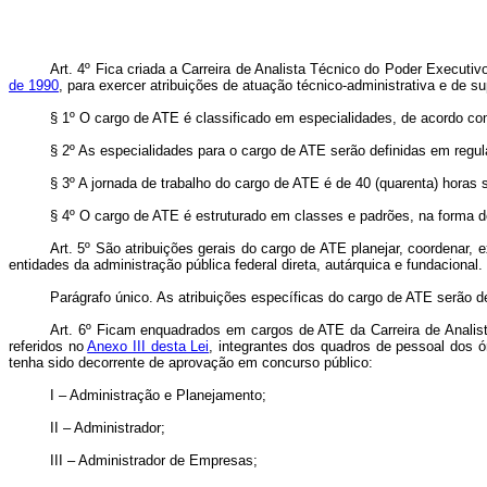
Art. 4º Fica criada a Carreira de Analista Técnico do Poder Executiv
de 1990
, para exercer atribuições de atuação técnico-administrativa e de s
§ 1º O cargo de ATE é classificado em especialidades, de acordo com
§ 2º As especialidades para o cargo de ATE serão definidas em regu
§ 3º A jornada de trabalho do cargo de ATE é de 40 (quarenta) horas
§ 4º O cargo de ATE é estruturado em classes e padrões, na forma 
Art. 5º São atribuições gerais do cargo de ATE planejar, coordenar, e
entidades da administração pública federal direta, autárquica e fundacional.
Parágrafo único. As atribuições específicas do cargo de ATE serão de
Art. 6º Ficam enquadrados em cargos de ATE da Carreira de Analist
referidos no
Anexo III desta Lei
, integrantes dos quadros de pessoal dos ó
tenha sido decorrente de aprovação em concurso público:
I – Administração e Planejamento;
II – Administrador;
III – Administrador de Empresas;