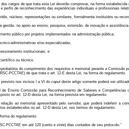
 dos cargos de que trata esta Lei deverão comprovar, na forma estabelecid
e perfis de reconhecimento das experiências individuais e profissionais relat
itês, núcleos, representações ou similares, formalmente instituídos ou recon
 na gestão, no apoio ao ensino, pesquisa, extensão, de inovação e assistência
mento público por projetos implementados na administração pública;
cnico-administrativas e/ou especializadas;
essoramento institucionais; e
entífico ou técnico.
mprobatória do cumprimento dos requisitos e memorial perante a Comissão
RSC-PCCTAE) de que trata o art. 12-E desta Lei, na forma do regulamento.
 previsto nos incisos I a VI do
caput
deste artigo somente poderá ser utiliza
ral de Ensino Comissão para Reconhecimento de Saberes e Competências d
sto no art. 12-D desta Lei, na forma prevista em regulamento.
relação ao memorial apresentado pelo servidor, que poderá indeferir a
itos estabelecidos no art. 12-D desta Lei, nos termos do regulamento.
forma do regulamento.
C-PCCTAE em até 120 (cento e vinte) dias contados de seu protocolo.”