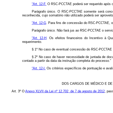
“Art. 12-F.
O RSC-PCCTAE poderá ser requerido após o c
Parágrafo único. O RSC-PCCTAE somente será concedi
reconhecida, cujo somatório não utilizado poderá ser aproveit
“Art. 12-G
. Para fins de concessão do RSC-PCCTAE, os r
Parágrafo único. Não fará jus ao RSC-PCCTAE o servido
“Art. 12-H
. Os efeitos financeiros do Incentivo à Q
requerimento.
§ 1º No caso de eventual concessão do RSC-PCCTAE em p
§ 2º No caso de haver necessidade de juntada de docum
contado a partir da data da instrução completa do processo.”
“Art. 12-I.
Os critérios específicos de pontuação e ava
DOS CARGOS DE MÉDICO E DE
Art. 3º O
Anexo XLVII da Lei nº 12.702, de 7 de agosto de 2012
, pas