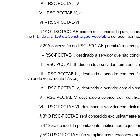
IV – RSC-PCCTAE-IV;
V – RSC-PCCTAE-V; e
VI – RSC-PCCTAE-VI.
§ 1º O RSC-PCCTAE poderá ser concedido para, no máxi
no
§ 1º do art. 169 da Constituição Federal
, a ser acompanhad
§ 2º A concessão do RSC-PCCTAE permitirá a percepção
I – RSC-PCCTAE-I, destinado a servidor que não conclu
II – RSC-PCCTAE-II, destinado a servidor com certific
III – RSC-PCCTAE-III, destinado a servidor com certif
valor do vencimento básico;
IV – RSC-PCCTAE-IV, destinado a servidor com diploma 
V – RSC-PCCTAE-V, destinado a servidor com certific
VI – RSC-PCCTAE-VI, destinado a servidor com diploma 
§ 3º O RSC-PCCTAE será concedido exclusivamente a ser
§ 4º Será concedida prioridade de análise aos requerim
§ 5º O RSC-PCCTAE não se aplica aos servidores em es