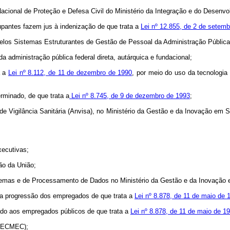
Nacional de Proteção e Defesa Civil do Ministério da Integração e do Desenvo
upantes fazem jus à indenização de que trata a
Lei nº 12.855, de 2 de setem
los Sistemas Estruturantes de Gestão de Pessoal da Administração Pública 
da administração pública federal direta, autárquica e fundacional;
a a
Lei nº 8.112, de 11 de dezembro de 1990
, por meio do uso da tecnologia
rminado, de que trata a
Lei nº 8.745, de 9 de dezembro de 1993
;
de Vigilância Sanitária (Anvisa), no Ministério da Gestão e da Inovação em S
xecutivas;
ão da União;
stemas e de Processamento de Dados no Ministério da Gestão e da Inovação 
ui a progressão dos empregados de que trata a
Lei nº 8.878, de 11 de maio de 
nado aos empregados públicos de que trata a
Lei nº 8.878, de 11 de maio de 1
(PECMEC);