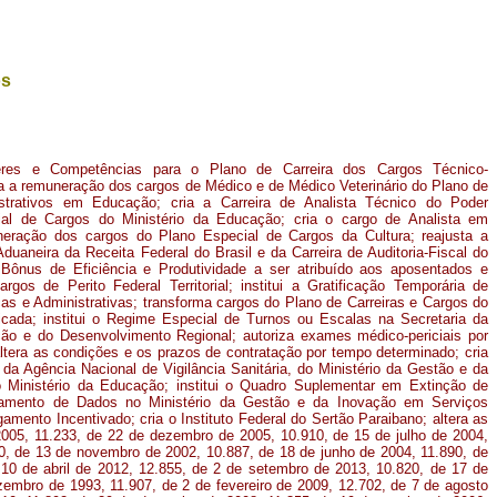
os
eres e Competências para o Plano de Carreira dos Cargos Técnico-
a a remuneração dos cargos de Médico e de Médico Veterinário do Plano de
strativos em Educação; cria a Carreira de Analista Técnico do Poder
al de Cargos do Ministério da Educação; cria o cargo de Analista em
uneração dos cargos do Plano Especial de Cargos da Cultura; reajusta a
Aduaneira da Receita Federal do Brasil e da Carreira de Auditoria-Fiscal do
Bônus de Eficiência e Produtividade a ser atribuído aos aposentados e
rgos de Perito Federal Territorial; institui a Gratificação Temporária de
as e Administrativas; transforma cargos do Plano de Carreiras e Cargos do
icada; institui o Regime Especial de Turnos ou Escalas na Secretaria da
ação e do Desenvolvimento Regional; autoriza exames médico-periciais por
ltera as condições e os prazos de contratação por tempo determinado; cria
da Agência Nacional de Vigilância Sanitária, do Ministério da Gestão e da
 Ministério da Educação; institui o Quadro Suplementar em Extinção de
amento de Dados no Ministério da Gestão e da Inovação em Serviços
gamento Incentivado; cria o Instituto Federal do Sertão Paraibano; altera as
 2005, 11.233, de 22 de dezembro de 2005, 10.910, de 15 de julho de 2004,
50, de 13 de novembro de 2002, 10.887, de 18 de junho de 2004, 11.890, de
10 de abril de 2012, 12.855, de 2 de setembro de 2013, 10.820, de 17 de
embro de 1993, 11.907, de 2 de fevereiro de 2009, 12.702, de 7 de agosto