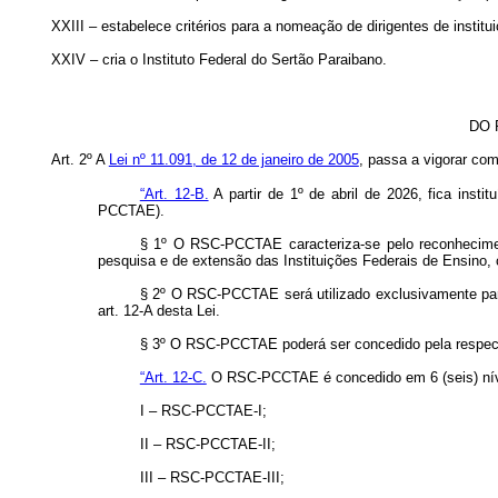
XXIII – estabelece critérios para a nomeação de dirigentes de institu
XXIV – cria o Instituto Federal do Sertão Paraibano.
DO 
Art. 2º A
Lei nº 11.091, de 12 de janeiro de 2005
, passa a vigorar com
“Art. 12-B.
A partir de 1º de abril de 2026, fica ins
PCCTAE).
§ 1º O RSC-PCCTAE caracteriza-se pelo reconhecimento
pesquisa e de extensão das Instituições Federais de Ensino,
§ 2º O RSC-PCCTAE será utilizado exclusivamente para 
art. 12-A desta Lei.
§ 3º O RSC-PCCTAE poderá ser concedido pela respectiv
“Art. 12-C.
O RSC-PCCTAE é concedido em 6 (seis) nív
I – RSC-PCCTAE-I;
II – RSC-PCCTAE-II;
III – RSC-PCCTAE-III;