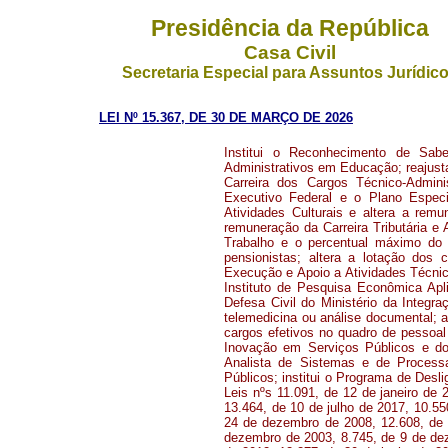
Presidência da República
Casa Civil
Secretaria Especial para Assuntos Jurídic
LEI Nº 15.367, DE 30 DE MARÇO DE 2026
Institui o Reconhecimento de Sab
Administrativos em Educação; reajust
Carreira dos Cargos Técnico-Admini
Executivo Federal e o Plano Especi
Atividades Culturais e altera a rem
remuneração da Carreira Tributária e 
Trabalho e o percentual máximo do 
pensionistas; altera a lotação dos ca
Execução e Apoio a Atividades Técnic
Instituto de Pesquisa Econômica Apl
Defesa Civil do Ministério da Integr
telemedicina ou análise documental; a
cargos efetivos no quadro de pessoal 
Inovação em Serviços Públicos e do
Analista de Sistemas e de Process
Públicos; institui o Programa de Desli
Leis nºs 11.091, de 12 de janeiro de
13.464, de 10 de julho de 2017, 10.5
24 de dezembro de 2008, 12.608, de 
dezembro de 2003, 8.745, de 9 de dez