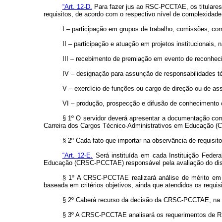
“Art. 12-D.
Para fazer jus ao RSC-PCCTAE, os titulares
requisitos, de acordo com o respectivo nível de complexidade 
I – participação em grupos de trabalho, comissões, com
II – participação e atuação em projetos institucionais,
III – recebimento de premiação em evento de reconheci
IV – designação para assunção de responsabilidades té
V – exercício de funções ou cargo de direção ou de ass
VI – produção, prospecção e difusão de conhecimento ci
§ 1º O servidor deverá apresentar a documentação co
Carreira dos Cargos Técnico-Administrativos em Educação (C
§ 2º Cada fato que importar na observância de requisito
“Art. 12-E.
Será instituída em cada Instituição Fede
Educação (CRSC-PCCTAE) responsável pela avaliação do dispo
§ 1º A CRSC-PCCTAE realizará análise de mérito em 
baseada em critérios objetivos, ainda que atendidos os requis
§ 2º Caberá recurso da decisão da CRSC-PCCTAE, na 
§ 3º A CRSC-PCCTAE analisará os requerimentos de RS