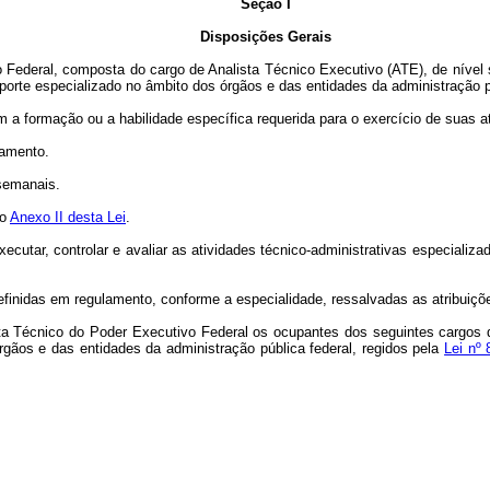
Seção I
Disposições Gerais
o Federal, composta do cargo de Analista Técnico Executivo (ATE), de nível s
uporte especializado no âmbito dos órgãos e das entidades da administração pú
 a formação ou a habilidade específica requerida para o exercício de suas at
lamento.
 semanais.
do
Anexo II desta Lei
.
xecutar, controlar e avaliar as atividades técnico-administrativas especializ
finidas em regulamento, conforme a especialidade, ressalvadas as atribuições
a Técnico do Poder Executivo Federal os ocupantes dos seguintes cargos de
rgãos e das entidades da administração pública federal, regidos pela
Lei nº