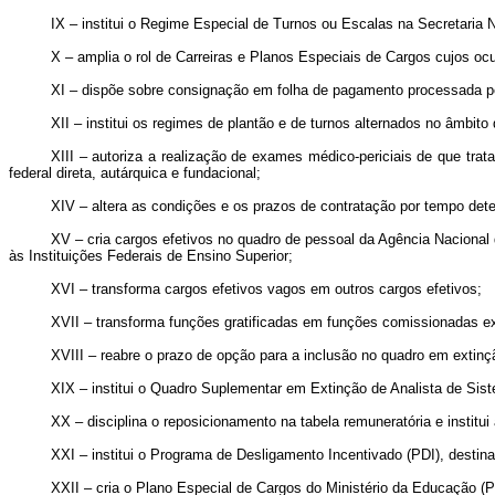
IX – institui o Regime Especial de Turnos ou Escalas na Secretaria 
X – amplia o rol de Carreiras e Planos Especiais de Cargos cujos oc
XI – dispõe sobre consignação em folha de pagamento processada pe
XII – institui os regimes de plantão e de turnos alternados no âmbito 
XIII – autoriza a realização de exames médico-periciais de que trat
federal direta, autárquica e fundacional;
XIV – altera as condições e os prazos de contratação por tempo dete
XV – cria cargos efetivos no quadro de pessoal da Agência Nacional 
às Instituições Federais de Ensino Superior;
XVI – transforma cargos efetivos vagos em outros cargos efetivos;
XVII – transforma funções gratificadas em funções comissionadas e
XVIII – reabre o prazo de opção para a inclusão no quadro em extinç
XIX – institui o Quadro Suplementar em Extinção de Analista de Si
XX – disciplina o reposicionamento na tabela remuneratória e instit
XXI – institui o Programa de Desligamento Incentivado (PDI), desti
XXII – cria o Plano Especial de Cargos do Ministério da Educação 