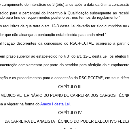
umprimento do interstício de 3 (três) anos após a data da última concessã
do para o percentual do Incentivo à Qualificação subsequente ao recebid
ado para fins de requerimentos posteriores, nos termos do regulamento.”
equisitos de que trata o art. 12-D desta Lei deverão ter sido cumpridos no 
r que não alcançar a pontuação estabelecida para cada nível.”
ualificação decorrentes da concessão do RSC-PCCTAE ocorrerão a partir
razo superior ao estabelecido no § 3º do art. 12-E desta Lei, os efeitos fi
entação complementar por parte do servidor para aferição do cumprimento de
liação e os procedimentos para a concessão do RSC-PCCTAE, em seus diferen
CAPÍTULO III
 MÉDICO VETERINÁRIO DO PLANO DE CARREIRA DOS CARGOS TÉCN
sa a vigorar na forma do
Anexo I desta Lei
.
CAPÍTULO IV
DA CARREIRA DE ANALISTA TÉCNICO DO PODER EXECUTIVO FEDE