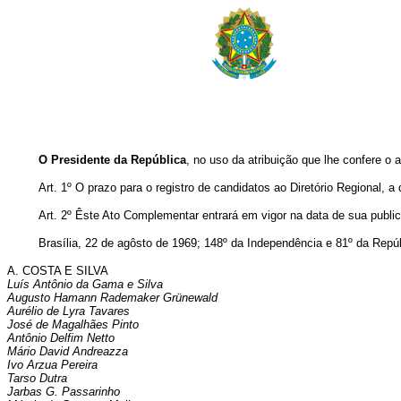
O Presidente da República
, no uso da atribuição que lhe confere o 
Art. 1º O prazo para o registro de candidatos ao Diretório Regional, a
Art. 2º Êste Ato Complementar entrará em vigor na data de sua pu­bli
Brasília, 22 de agôsto de 1969; 148º da Independência e 81º da Repúb
A. COSTA E SILVA
Luís Antônio da Gama e Silva
Augusto Hamann Rademaker Grünewald
Aurélio de Lyra Tavares
José de Magalhães Pinto
Antônio Delfim Netto
Mário David Andreazza
Ivo Arzua Pereira
Tarso Dutra
Jarbas G. Passarinho