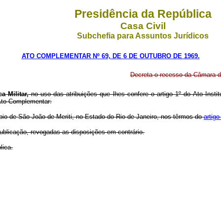
Presidência da República
Casa Civil
Subchefia para Assuntos Jurídicos
ATO COMPLEMENTAR Nº 69, DE 6 DE OUTUBRO DE 1969.
Decreta o recesso da Câmara de
 Militar,
no uso das atribuições que lhes confere o artigo 1º do Ato Inst
 Ato Complementar:
pio de São João de Meriti, no Estado do Rio de Janeiro, nos têrmos do
artigo
ublicação, revogadas as disposições em contrário.
lica.