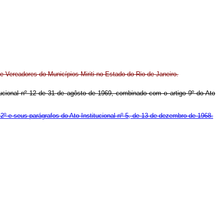
 Vereadores do Municípios Miriti no Estado do Rio de Janeiro.
itucional nº 12 de 31 de agôsto de 1969, combinado com o artigo 9º do Ato
 2º e seus parágrafos do Ato Institucional nº 5, de 13 de de­zembro de 1968.