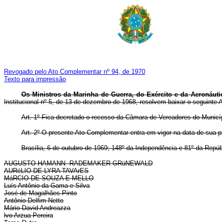
Revogado pelo Ato Complementar nº 94, de 1970
Texto para impressão
Os Ministros da Marinha de Guerra, do Exército e da Aeronáutica
Institucional nº 5, de 13 de dezembro de 1968, resolvem baixar o se­guinte
Art. 1º Fica decretado o recesso da Câmara de Vereadores do Mu­nicí
Art. 2º O presente Ato Complementar entra em vigor na data de sua p
Brasília, 6 de outubro de 1969; 148º da Independência e 81º da Repúb
AUGUSTO HAMANN RADEMAKER GRüNEWALD
AURéLIO DE LYRA TAVArES
MáRCIO DE SOUZA E MELLO
Luís Antônio da Gama e Silva
José de Magalhães Pinto
Antônio Delfim Netto
Mário David Andreazza
lvo Arzua Pereira