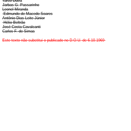
Tarso Dutra
Jarbas G. Passarinho
Leonel Miranda
Edmundo de Macedo Soares
Antônio Dias Leite Júnior
Hélio Beltrão
José Costa Cavalcanti
Carlos F. de Simas
Este texto não substitui o publicado no D.O.U. de 6.10.1969