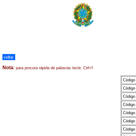
Nota
:
para procura rápida de palavras
tecle:
Ctrl+f
Código
Código 
Código
Código
Código
Código
Código