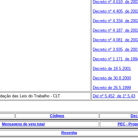
Decreto nº 4
.610, de 200
Decreto nº 4
.405, de 200
Decreto nº 4
.334, de 200
Decreto nº 4
.187, de 200
Decreto nº 4
.081, de 200
Decreto nº 3.935, de 200
Decreto nº 1.171, de 199
Decreto de 18.5.2001
Decreto de 30.8.2000
Decreto de 26.5.1999
dação das Leis do Trabalho - CLT
Del nº 5.452, de 1º.5.43
Códigos
Dec
Mensagens de veto total
PEC - Prop
Resenha