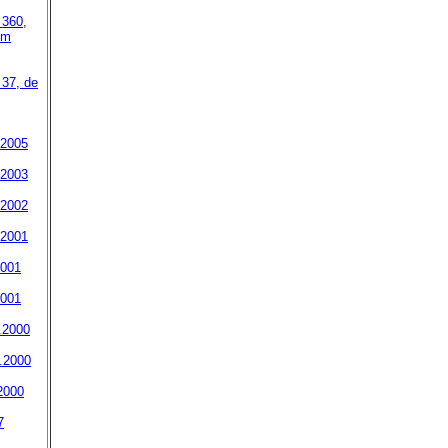
 360,
em
 37, de
 2005
 2003
 2002
 2001
2001
2001
.2000
0.2000
2000
7