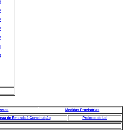
3
2
2
2
2
1
4
retos
Medidas Provisórias
osta de Emenda à Constituição
Projetos de Lei