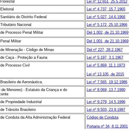
Florestal
Lei nº 12.651, 25.5.2012
Eleitoral
Lei nº 4.737, 15.7.1965
Sanitário do Distrito Federal
Lei nº 5.027, 14.6.1966
Tributário Nacional
Lei nº 5.172, 25.10.1966
de Processo Penal Militar
Del 1.002, de 21.10.1969
Penal Militar
Del 1.001, de 21.10.1969
 de Mineração - Código de Minas
Del nº 227, 28.2.1967
 de Caça - Proteção a Fauna
Lei nº 5.197, 3.1.1967
de Processo Civil
Lei nº 5.869, 11.1.1973
Lei nº 13.105, de 2015
Brasileiro de Aeronáutica.
Lei nº 7.565, 19.12.1986
 de Menores) - Estatuto da Criança e do
Lei nº 8.069, 13.7.1990
cente
de Propriedade Industrial
Lei nº 9.279, 14.5.1996
de Trânsito Brasileiro
Lei nº 9.503, 23.9.1997
de Conduta da Alta Administração Federal
Código de Conduta
Portaria nº 34, 8.11.2001