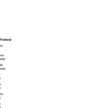
Federal
to
ves
ente
ah
ente
z
o
e
o
sta
o
s
o