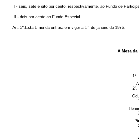
II - seis, sete e oito por cento, respectivamente, ao Fundo de Partic
III - dois por cento ao Fundo Especial.
Art. 3º.Esta Emenda entrará em vigor a 1º. de janeiro de 1976.
A Mesa da
1º.
A
2º.
Odu
Henri
Pi