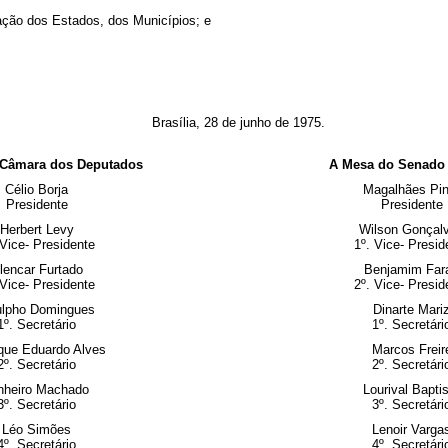
ipação dos Estados, dos Municípios; e
Brasília, 28 de junho de 1975.
 Câmara dos Deputados
A Mesa do Senado 
Célio Borja
Magalhães Pin
Presidente
Presidente
Herbert Levy
Wilson Gonçal
 Vice- Presidente
1º. Vice- Presid
lencar Furtado
Benjamim Far
 Vice- Presidente
2º. Vice- Presid
lpho Domingues
Dinarte Mari
1º. Secretário
1º. Secretári
que Eduardo Alves
Marcos Freir
2º. Secretário
2º. Secretári
nheiro Machado
Lourival Bapti
3º. Secretário
3º. Secretári
Léo Simões
Lenoir Varga
4º. Secretário
4º. Secretári