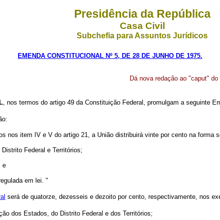
Presidência da República
Casa Civil
Subchefia para Assuntos Jurídicos
EMENDA CONSTITUCIONAL Nº 5, DE 28 DE JUNHO DE 1975.
Dá nova redação ao "caput" do a
L
, nos termos do artigo 49 da Constituição Federal, promulgam a seguinte Em
ão:
os item IV e V do artigo 21, a União distribuirá vinte por cento na forma s
istrito Federal e Territórios;
; e
regulada em lei. "
al
será de quatorze, dezesseis e dezoito por cento, respectivamente, nos ex
ção dos Estados, do Distrito Federal e dos Territórios;