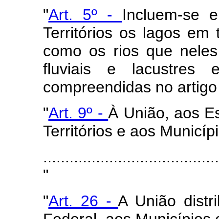
"
Art. 5º -
Incluem-se 
Territórios os lagos em
como os rios que neles
fluviais e lacustres
compreendidas no artigo 
"
Art. 9º -
À União, aos Es
Territórios e aos Municíp
........................................
"
"
Art. 26 -
A União distr