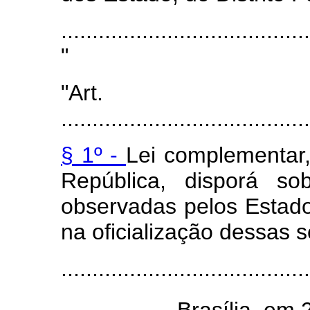
........................................
"
"Art
........................................
§ 1º -
Lei complementar,
República, disporá s
observadas pelos Estados,
na oficialização dessas s
........................................