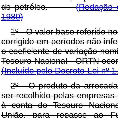
do petróleo.
(Redação d
1980)
1º - O valor base referido no 
corrigido em períodos não inf
o coeficiente de variação nom
Tesouro Nacional - ORTN oco
(Incluído pelo Decreto-Lei nº 
2º - O produto da arrecada
ser recolhido pelas empresas 
à conta do Tesouro Naciona
União, para repasse ao Fu