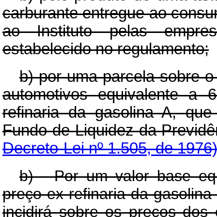
carburante entregue ao consu
ao Instituto pelas empresa
estabelecido no regulamento;
b) por uma parcela sobre o 
automotivos equivalente a 
refinaria da gasolina A, que
Fundo de Liquidez da Previ
Decreto-Lei nº 1.505, de 1976
b) - Por um valor base eq
preço ex-refinaria da gasolina
incidirá sobre os preços dos