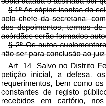
cópia datada e assinada por q
§ 1º As cópias isentas de se
pelo chefe da secretaria; co
dos depoimentos, termos de 
acórdãos serão formados auto
§ 2º Os autos suplementares
não ser para conclusão ao juiz 
Art. 14.
Salvo no Distrito F
petição inicial, a defesa, 
requerimentos, bem como os 
constantes de registo públ
recebidos em cartório, nos