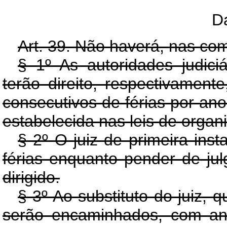
Da
Art. 39. Não haverá, nas coma
§ 1º As autoridades judici
terão direito, respectivamente
consecutivos de férias por an
estabelecida nas leis de organi
§ 2º O juiz de primeira ins
férias enquanto pender de ju
dirigido.
§ 3º Ao substituto do juiz, 
serão encaminhados, com ant