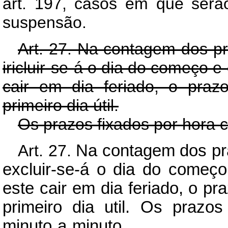
art. 197, casos em que serão
suspensão.
Art. 27. Na contagem dos pr
iricluir-se-á o dia do começo e
cair em dia feriado, o praz
primeiro dia útil.
Os prazos fixados por hora 
Art. 27.
Na contagem dos pra
excluir-se-á o dia do começo
este cair em dia feriado, o pr
primeiro dia util. Os prazo
minuto a minuto