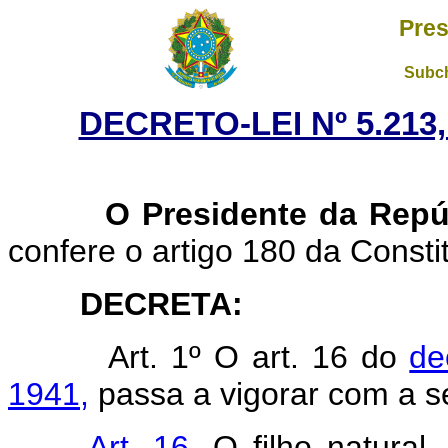
Pres
Subch
DECRETO-LEI Nº 5.213,
O Presidente da Repúb
confere o artigo 180 da Consti
DECRETA:
Art. 1º O art. 16 do
de
1941,
passa a vigorar com a s
Art. 16.
O filho natural