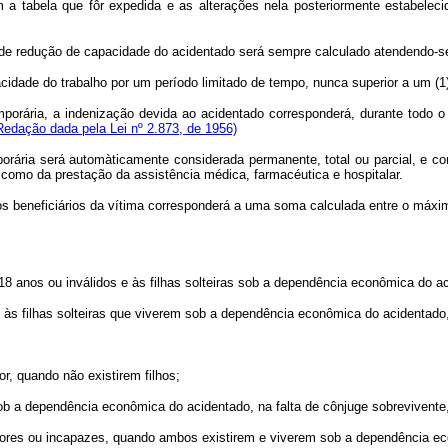
 tabela que fôr expedida e as alterações nela posteriormente estabelecidas
u de redução de capacidade do acidentado será sempre calculado atendendo-se 
acidade do trabalho por um período limitado de tempo, nunca superior a um (1
porária, a indenização devida ao acidentado corresponderá, durante todo o
Redação dada pela Lei nº 2.873, de 1956)
orária será automàticamente considerada permanente, total ou parcial, e c
omo da prestação da assistência médica, farmacéutica e hospitalar.
os beneficiários da vítima corresponderá a uma soma calculada entre o máxim
8 anos ou inválidos e às filhas solteiras sob a dependência econômica do aci
 e às filhas solteiras que viverem sob a dependência econômica do acidentado
or, quando não existirem filhos;
sob a dependência econômica do acidentado, na falta de cônjuge sobrevivente, 
menores ou incapazes, quando ambos existirem e viverem sob a dependência e