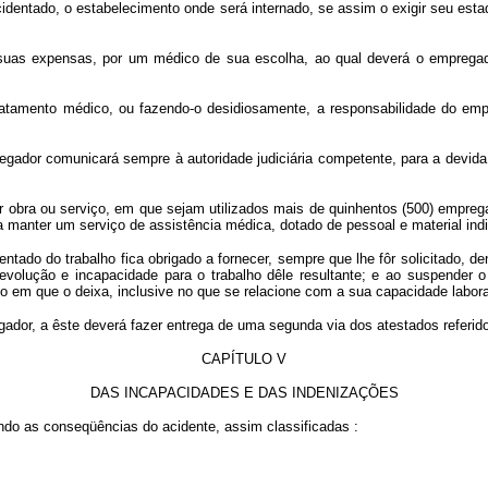
acidentado, o estabelecimento onde será internado, se assim o exigir seu e
as expensas, por um médico de sua escolha, ao qual deverá o empregador 
atamento médico, ou fazendo-o desidiosamente, a responsabilidade do empr
pregador comunicará sempre à autoridade judiciária competente, para a devi
r obra ou serviço, em que sejam utilizados mais de quinhentos (500) empreg
a manter um serviço de assistência médica, dotado de pessoal e material in
ntado do trabalho fica obrigado a fornecer, sempre que lhe fôr solicitado, d
olução e incapacidade para o trabalho dêle resultante; e ao suspender o r
em que o deixa, inclusive no que se relacione com a sua capacidade labora
ador, a êste deverá fazer entrega de uma segunda via dos atestados referido
CAPÍTULO V
DAS INCAPACIDADES E DAS INDENIZAÇÕES
gundo as conseqüências do acidente, assim classificadas :