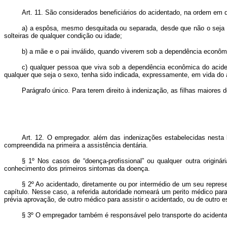
Art. 11. São considerados beneficiários do acidentado, na ordem em
a) a espôsa, mesmo desquitada ou separada, desde que não o seja po
solteiras de qualquer condição ou idade;
b) a mãe e o pai inválido, quando viverem sob a dependência econômic
c) qualquer pessoa que viva sob a dependência econômica do acident
qualquer que seja o sexo, tenha sido indicada, expressamente, em vida do ac
Parágrafo único. Para terem direito à indenização, as filhas maiore
Art. 12. O empregador. além das indenizações estabelecidas nesta 
compreendida na primeira a assistência dentária.
§ 1º Nos casos de “doença-profissional” ou qualquer outra originár
conhecimento dos primeiros sintomas da doença.
§ 2º Ao acidentado, diretamente ou por intermédio de um seu represen
capítulo. Nesse caso, a referida autoridade nomeará um perito médico par
prévia aprovação, de outro médico para assistir o acidentado, ou de outro e
§ 3º O empregador também é responsável pelo transporte do acidentado