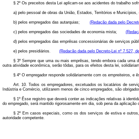
§ 2º Os preceitos desta Lei aplicam-se aos acidentes do trabalho s
a) pelo pessoal de obras da União, Estados, Territórios e Municí
b) pelos empregados das autarquias;
(Redação dada pelo Decreto
c) pelos empregados das sociedades de economia mista;
(Redaçã
d) pelos empregados das emprêsas concessionárias de serviços 
e) pelos presidiários.
(Redação dada pelo Decreto-Lei nº 7.527, d
§ 3º Sempre que uma ou mais emprêsas, tendo embora cada uma delas p
outra atividade econômica, serão tôdas, para os efeitos desta lei, solidàri
§ 4º O empregador responde solidàriamente com os empreiteiros, e ê
Art. 10. Todos os empregadores, excetuados os locatários de serviç
Indústria e Comércio, utilizarem menos de cinco empregados, são obrigados
§ 1º Êsse registro que deverá conter as indicações relativas à iden
do empregado, será mantido rigorosamente em dia, sob pena da aplicação d
§ 2º Em casos especiais, como os dos serviços de estiva e outros
autoridade competente.