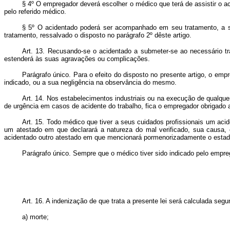
§ 4º O empregador deverá escolher o médico que terá de assistir o 
pelo referido médico.
§ 5º O acidentado poderá ser acompanhado em seu tratamento, a su
tratamento, ressalvado o disposto no parágrafo 2º dêste artigo.
Art. 13. Recusando-se o acidentado a submeter-se ao necessário tr
estenderá às suas agravações ou complicações.
Parágrafo único. Para o efeito do disposto no presente artigo, o em
indicado, ou a sua negligência na observância do mesmo.
Art. 14. Nos estabelecimentos industriais ou na execução de qualque
de urgência em casos de acidente do trabalho, fica o empregador obrigado 
Art. 15. Todo médico que tiver a seus cuidados profissionais um acide
um atestado em que declarará a natureza do mal verificado, sua causa, ev
acidentado outro atestado em que mencionará pormenorizadamente o estado 
Parágrafo único. Sempre que o médico tiver sido indicado pelo empreg
Art. 16. A indenização de que trata a presente lei será calculada se
a) morte;