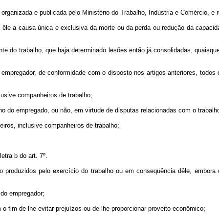
rganizada e publicada pelo Ministério do Trabalho, Indústria e Comércio, e r
ja êle a causa única e exclusiva da morte ou da perda ou redução da capac
e do trabalho, que haja determinado lesões então já consolidadas, quaisque
o empregador, de conformidade com o disposto nos artigos anteriores, todos
clusive companheiros de trabalho;
lho do empregado, ou não, em virtude de disputas relacionadas com o trabalh
ceiros, inclusive companheiros de trabalho;
tra b do art. 7º.
 produzidos pelo exercício do trabalho ou em conseqüência dêle, embora oco
e do empregador;
 fim de lhe evitar prejuízos ou de lhe proporcionar proveito econômico;