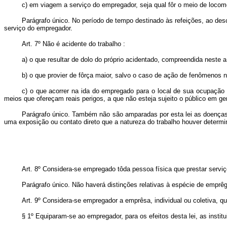
c) em viagem a serviço do empregador, seja qual fôr o meio de locomo
Parágrafo único. No período de tempo destinado às refeições, ao desc
serviço do empregador.
Art. 7º Não é acidente do trabalho :
a) o que resultar de dolo do próprio acidentado, compreendida neste
b) o que provier de fôrça maior, salvo o caso de ação de fenômenos 
c) o que acorrer na ida do empregado para o local de sua ocupação 
meios que ofereçam reais perigos, a que não esteja sujeito o público em ger
Parágrafo único. Também não são amparadas por esta lei as doenças
uma exposição ou contato direto que a natureza do trabalho houver determi
Art. 8º Considera-se empregado tôda pessoa física que prestar servi
Parágrafo único. Não haverá distinções relativas à espécie de emprêg
Art. 9º Considera-se empregador a emprêsa, individual ou coletiva, q
§ 1º Equiparam-se ao empregador, para os efeitos desta lei, as insti