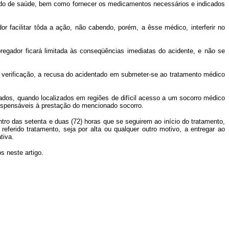
stado de saúde, bem como fornecer os medicamentos necessários e indicados
facilitar tôda a ação, não cabendo, porém, a êsse médico, interferir no
egador ficará limitada às conseqüências imediatas do acidente, e não se
da verificação, a recusa do acidentado em submeter-se ao tratamento médico
ados, quando localizados em regiões de difícil acesso a um socorro médico
dispensáveis à prestação do mencionado socorro.
entro das setenta e duas (72) horas que se seguirem ao início do tratamento,
eferido tratamento, seja por alta ou qualquer outro motivo, a entregar ao
tiva.
s neste artigo.