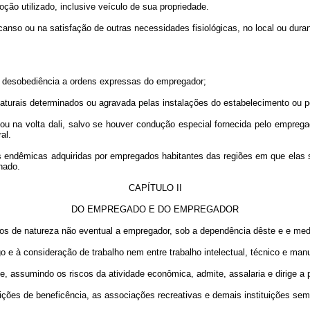
ção utilizado, inclusive veículo de sua propriedade.
anso ou na satisfação de outras necessidades fisiológicas, no local ou duran
 a desobediência a ordens expressas do empregador;
naturais determinados ou agravada pelas instalações do estabelecimento ou p
ou na volta dali, salvo se houver condução especial fornecida pelo empreg
al.
 endêmicas adquiridas por empregados habitantes das regiões em que elas 
nado.
CAPÍTULO II
DO EMPREGADO E DO EMPREGADOR
ços de natureza não eventual a empregador, sob a dependência dêste e e medi
o e à consideração de trabalho nem entre trabalho intelectual, técnico e man
ue, assumindo os riscos da atividade econômica, admite, assalaria e dirige a
tuições de beneficência, as associações recreativas e demais instituições s