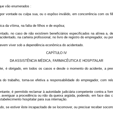
 que vão enumerados :
r vontade ou culpa sua, ou o espôso inválido, em concorrência com os filh
a da vítima, na falta de filhos e de espôsa;
ado, no caso de não existirem beneficiários especificados na alínea a, de
identado, na carteira profissional, no livro de registro do empregador, ou po
s devem viver sob a dependência econômica do acidentado.
CAPÍTULO IV
DA ASSISTÊNCIA MÉDICA, FARMACÊUTICA E HOSPITALAR
lei, é obrigado, em todos os casos e desde o momento do acidente, a prest
ia do trabalho, torna-se efetiva a responsabilidade do empregador, com re
tante, é permitido reclamar à autoridade judiciária competente contra a for
a averiguar a procedência ou não da queixa argüida, podendo, em face das c
stabelecimento hospitalar para sua internação.
, se estiver êste incapacitado de se locomover, ou precisar receber socorro