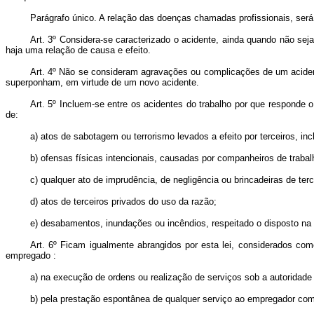
Parágrafo único. A relação das doenças chamadas profissionais, será o
Art. 3º Considera-se caracterizado o acidente, ainda quando não se
haja uma relação de causa e efeito.
Art. 4º Não se consideram agravações ou complicações de um acident
superponham, em virtude de um novo acidente.
Art. 5º Incluem-se entre os acidentes do trabalho por que responde 
de:
a) atos de sabotagem ou terrorismo levados a efeito por terceiros, in
b) ofensas físicas intencionais, causadas por companheiros de traba
c) qualquer ato de imprudência, de negligência ou brincadeiras de ter
d) atos de terceiros privados do uso da razão;
e) desabamentos, inundações ou incêndios, respeitado o disposto na le
Art. 6º Ficam igualmente abrangidos por esta lei, considerados como
empregado :
a) na execução de ordens ou realização de serviços sob a autoridad
b) pela prestação espontânea de qualquer serviço ao empregador com o