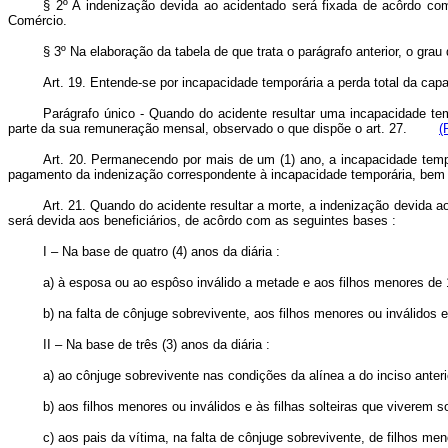
§ 2º A indenização devida ao acidentado será fixada de acôrdo com a
Comércio.
§ 3º Na elaboração da tabela de que trata o parágrafo anterior, o gra
Art. 19. Entende-se por incapacidade temporária a perda total da cap
Parágrafo único - Quando do acidente resultar uma incapacidade tem
parte da sua remuneração mensal, observado o que dispõe o art. 27.
(
Art. 20. Permanecendo por mais de um (1) ano, a incapacidade temp
pagamento da indenização correspondente à incapacidade temporária, bem c
Art. 21. Quando do acidente resultar a morte, a indenização devida a
será devida aos beneficiários, de acôrdo com as seguintes bases :
I – Na base de quatro (4) anos da diária :
a) à esposa ou ao espôso inválido a metade e aos filhos menores de 1
b) na falta de cônjuge sobrevivente, aos filhos menores ou inválidos
II – Na base de três (3) anos da diária :
a) ao cônjuge sobrevivente nas condições da alínea a do inciso anteri
b) aos filhos menores ou inválidos e às filhas solteiras que viverem 
c) aos pais da vítima, na falta de cônjuge sobrevivente, de filhos 