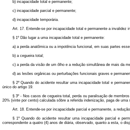
b) incapacidade total e permanente;
c) incapacidade parcial e permanente;
d) incapacidade temporária.
Art. 17. Entende-se por incapacidade total e permanente a invalidez in
§ 1º Dão lugar a uma incapacidade total e permanente:
a) a perda anatômica ou a impotência funcional, em suas partes ess
b) a cegueira total;
c) a perda da visão de um ôlho e a redução simultânea de mais da me
d) as lesões orgânicas ou perturbações funcionais graves e permanent
§ 2º Quando do acidente resultar uma incapacidade totaI e permanent
único do artigo 19.
§ 3º - Nos casos de cegueira total, perda ou paralisação de membros 
20% (vinte por cento) calculada sôbre a referida indenização, paga de
Art. 18. Entende-se por incapacidade parcial e permanente, a redução,
§ 1º Quando do acidente resultar uma incapacidade parcial e perma
correspondente a quatro (4) anos de diária, observado, quanto a esta, o disp