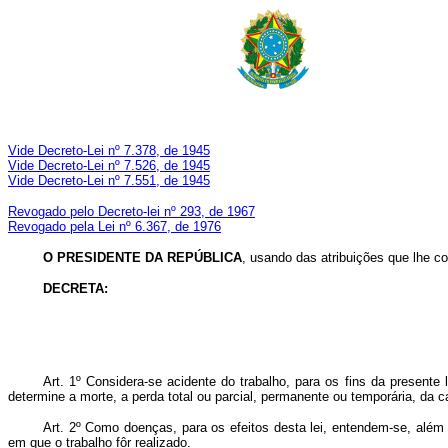
Vide Decreto-Lei nº 7.378, de 1945
Vide Decreto-Lei nº 7.526, de 1945
Vide Decreto-Lei nº 7.551, de 1945
Revogado pelo Decreto-lei nº 293, de 1967
Revogado pela Lei nº 6.367, de 1976
O PRESIDENTE DA REPÚBLICA
, usando das atribuições que lhe co
DECRETA:
Art. 1º Considera-se acidente do trabalho, para os fins da presente 
determine a morte, a perda total ou parcial, permanente ou temporária, da c
Art. 2º Como doenças, para os efeitos desta lei, entendem-se, além
em que o trabalho fôr realizado.