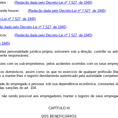
ofridos :
(Redação dada pelo Decreto-Lei nº 7.527, de 1945)
pios, onde houver;
(Redação dada pelo Decreto-Lei nº 7.527, de 1945)
-Lei nº 7.527, de 1945)
o dada pelo Decreto-Lei nº 7.527, de 1945)
públicos;
(Redação dada pelo Decreto-Lei nº 7.527, de 1945)
e 1945)
ersonalidade jurídica própria, estiverem sob a direção, contrôle ou admini
amente responsáveis.
stes com os sub-empreiteiros, pelos acidentes ocorridos com os seus empre
os domésticos, assim como os que no exercício de qualquer profissão liber
 a manter-Ihes o registro devidamente autenticado pela autoridade competen
tidade do empregado e pessoas sob sua dependência econômica, constantes da r
as sanções do art. 104.
, não sendo possível aos empregadores manter o registro de seus empregad
CAPÍTULO III
DOS BENEFICIÁRIOS