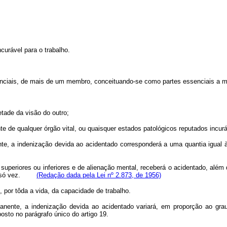
curável para o trabalho.
enciais, de mais de um membro, conceituando-se como partes essenciais a m
tade da visão do outro;
e de qualquer órgão vital, ou quaisquer estados patológicos reputados incur
e, a indenização devida ao acidentado corresponderá a uma quantia igual à 
superiores ou inferiores e de alienação mental, receberá o acidentado, além d
 uma só vez.
(Redação dada pela Lei nº 2.873, de 1956)
 por tôda a vida, da capacidade de trabalho.
nente, a indenização devida ao acidentado variará, em proporção ao grau 
osto no parágrafo único do artigo 19.