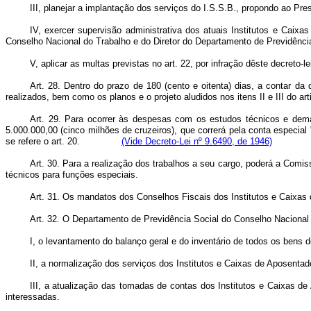
III, planejar a implantação dos serviços do I.S.S.B., propondo ao Pre
IV, exercer supervisão administrativa dos atuais Institutos e Caix
Conselho Nacional do Trabalho e do Diretor do Departamento de Previdênc
V, aplicar as multas previstas no art. 22, por infração dêste decreto
Art. 28. Dentro do prazo de 180 (cento e oitenta) dias, a contar d
realizados, bem como os planos e o projeto aludidos nos itens II e III do ar
Art. 29. Para ocorrer às despesas com os estudos técnicos e dema
5.000.000,00 (cinco milhões de cruzeiros), que correrá pela conta especial
se refere o art. 20.
(Vide Decreto-Lei nº 9.6490, de 1946)
Art. 30. Para a realização dos trabalhos a seu cargo, poderá a Comis
técnicos para funções especiais.
Art. 31. Os mandatos dos Conselhos Fiscais dos Institutos e Caixas 
Art. 32. O Departamento de Previdência Social do Conselho Nacional 
I, o levantamento do balanço geral e do inventário de todos os bens
II, a normalização dos serviços dos Institutos e Caixas de Aposentad
III, a atualização das tomadas de contas dos Institutos e Caixas d
interessadas.