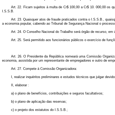
Art. 22. Ficam sujeitos à multa de Cr$ 100,00 a Cr$ 10. 000,00 os q
I.S.S.B.
Art. 23. Quaisquer atos de fraude praticados contra o I.S.S.B., qua
a economia popular, cabendo ao Tribunal de Segurança Nacional o process
Art. 24. O Conselho Nacional do Trabalho será órgão de recurso, em úl
Art. 25. Será permitido aos funcionários públicos o exercício de funç
Art. 26. O Presidente da República nomeará uma Comissão Organizad
economia, assistida por um representante de empregadores e outro de empreg
Art. 27. Compete à Comissão Organizadora:
I, realizar inquéritos preliminares e estudos técnicos que julgar dev
II, elaborar :
a) o plano de benefícios, contribuições e seguros facultativos;
b) o plano de aplicação das reservas;
c) o projeto dos estatutos do I.S.S.B.;