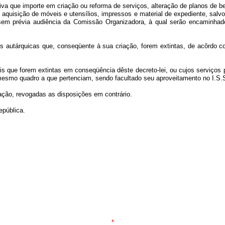
ciativa que importe em criação ou reforma de serviços, alteração de planos de
aquisição de móveis e utensílios, impressos e material de expediente, salvo
 sem prévia audiência da Comissão Organizadora, à qual serão encaminhado
ções autárquicas que, conseqüente à sua criação, forem extintas, de acôrdo
pais que forem extintas em conseqüência dêste decreto-lei, ou cujos serviço
o mesmo quadro a que pertenciam, sendo facultado seu aproveitamento no I.S.
cação, revogadas as disposições em contrário.
epública.
*