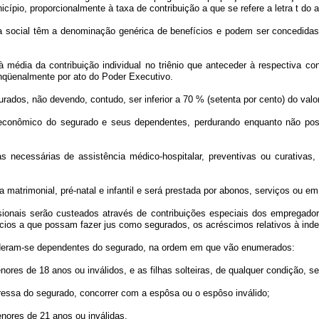
io, proporcionalmente à taxa de contribuição a que se refere a letra t do ar
ia social têm a denominação genérica de benefícios e podem ser concedidas
l à média da contribuição individual no triênio que anteceder à respectiva
nqüenalmente por ato do Poder Executivo.
rados, não devendo, contudo, ser inferior a 70 % (setenta por cento) do valor
o econômico do segurado e seus dependentes, perdurando enquanto não pos
s necessárias de assistência médico-hospitalar, preventivas ou curativas
ia matrimonial, pré-natal e infantil e será prestada por abonos, serviços ou em 
ssionais serão custeados através de contribuições especiais dos empregado
ios a que possam fazer jus como segurados, os acréscimos relativos à indeni
onsideram-se dependentes do segurado, na ordem em que vão enumerados:
enores de 18 anos ou inválidos, e as filhas solteiras, de qualquer condição, 
pressa do segurado, concorrer com a espôsa ou o espôso inválido;
enores de 21 anos ou inválidas.