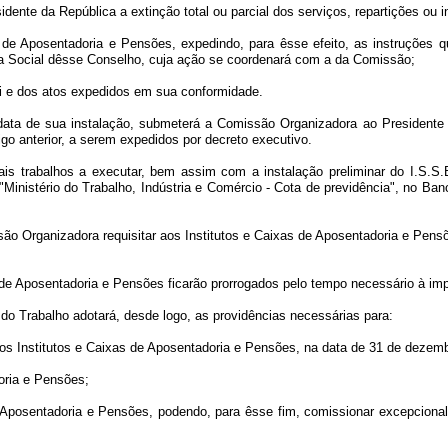
sidente da República a extinção total ou parcial dos serviços, repartições ou 
as de Aposentadoria e Pensões, expedindo, para êsse efeito, as instruções 
ia Social dêsse Conselho, cuja ação se coordenará com a da Comissão;
-lei e dos atos expedidos em sua conformidade.
a data de sua instalação, submeterá a Comissão Organizadora ao Presidente
tigo anterior, a serem expedidos por decreto executivo.
is trabalhos a executar, bem assim com a instalação preliminar do I.S.S
 "Ministério do Trabalho, Indústria e Comércio - Cota de previdência", no Ba
são Organizadora requisitar aos Institutos e Caixas de Aposentadoria e Pensõe
de Aposentadoria e Pensões ficarão prorrogados pelo tempo necessário à imp
do Trabalho adotará, desde logo, as providências necessárias para:
 dos Institutos e Caixas de Aposentadoria e Pensões, na data de 31 de dezem
oria e Pensões;
e Aposentadoria e Pensões, podendo, para êsse fim, comissionar excepciona