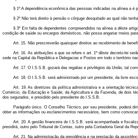
§ 1º A dependência econômica das pessoas indicadas na alínea a é
§ 2º Não terá direito à pensão o cônjuge desquitado ao qual não ten
§ 3º Em falta de dependentes compreendidos na alínea a dêste artigo
condição de saúde ou encargos domésticos, não possa angariar meios para
Art. 15. Não prescreverão quaisquer direitos ao recebimento de benef
Art. 16. As atribuições a que se refere o art. 1º dêste decreto-lei s
sede na Capital da República e Delegacias e Postos em todo o território nac
Art. 17. O I.S.S.B. gozará das regalias e privilégios da União, tal c
Art. 18. O I.S.S.B. será administrado por um presidente, da livre es
Art. 19. As diretrizes da política administrativa e a orientação téc
Comércio, da Educação e Saúde, da Agricultura e da Fazenda, de dois técn
dos segurados, e presidido pelo presidente do I.S.S.B.
Parágrafo único. O Conselho Técnico, por seu presidente, poderá diri
obter as informações ou esclarecimentos necessários, bem como convocar, p
Art. 20. A gestão financeira do I.S.S.B. será acompanhada e fiscal
presidirá, outro pelo Tribunal de Contas, outro pela Contadoria Geral da Rep
Art. 21. Na administração da previdência e na prestação da assistê