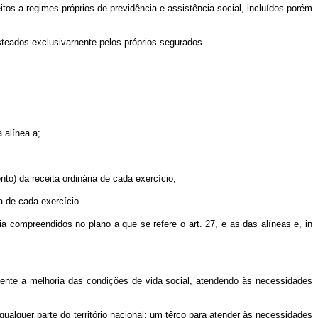
itos a regimes próprios de previdência e assistência social, incluídos porém
usteados exclusivarnente pelos próprios segurados.
 alínea a;
to) da receita ordinária de cada exercício;
a de cada exercício.
cia compreendidos no plano a que se refere o art. 27, e as das alíneas e, in
amente a melhoria das condições de vida social, atendendo às necessidades
alquer parte do território nacional; um têrço para atender às necessidades