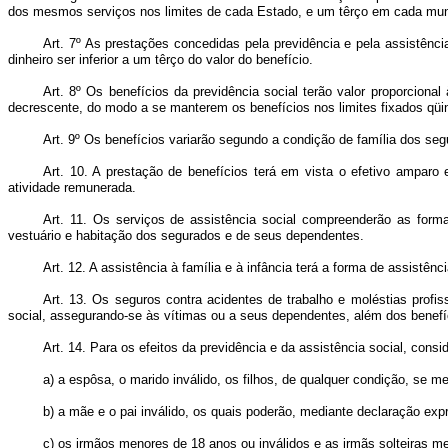
dos mesmos serviços nos limites de cada Estado, e um têrço em cada municíp
Art. 7º As prestações concedidas pela previdência e pela assistênc
dinheiro ser inferior a um têrço do valor do benefício.
Art. 8º Os benefícios da previdência social terão valor proporciona
decrescente, do modo a se manterem os benefícios nos limites fixados qüi
Art. 9º Os benefícios variarão segundo a condição de família dos segu
Art. 10. A prestação de benefícios terá em vista o efetivo ampar
atividade remunerada.
Art. 11. Os serviços de assistência social compreenderão as forma
vestuário e habitação dos segurados e de seus dependentes.
Art. 12. A assistência à família e à infância terá a forma de assistênc
Art. 13. Os seguros contra acidentes de trabalho e moléstias profi
social, assegurando-se às vítimas ou a seus dependentes, além dos benefíc
Art. 14. Para os efeitos da previdência e da assistência social, c
a) a espôsa, o marido inválido, os filhos, de qualquer condição, se m
b) a mãe e o pai inválido, os quais poderão, mediante declaração ex
c) os irmãos menores de 18 anos ou inválidos e as irmãs solteiras m