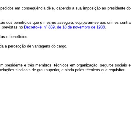
 expedidos em conseqüência dêle, cabendo a sua imposição ao presidente do
tenção dos benefícios que o mesmo assegura, equiparam-se aos crimes contra
s previstas no
Decreto-lei nº 869, de 18 de novembro de 1938
.
tas e benefícios.
uída a percepção de vantagens do cargo.
um presidente e três membros, técnicos em organização, seguros sociais e
ações sindicais de grau superior, e ainda pelos técnicos que requisitar.