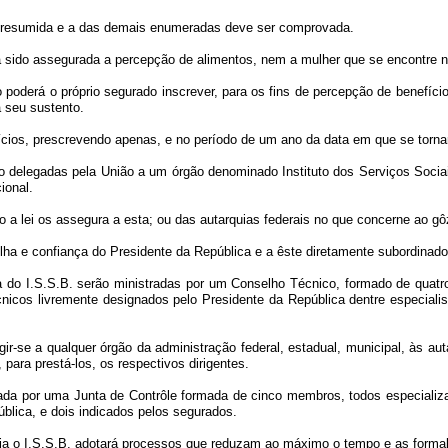
 presumida e a das demais enumeradas deve ser comprovada.
ha sido assegurada a percepção de alimentos, nem a mulher que se encontre n
 poderá o próprio segurado inscrever, para os fins de percepção de benefíc
 seu sustento.
ícios, prescrevendo apenas, e no período de um ano da data em que se tornar
erão delegadas pela União a um órgão denominado Instituto dos Serviços Sociai
ional.
omo a lei os assegura a esta; ou das autarquias federais no que concerne ao gô
colha e confiança do Presidente da República e a êste diretamente subordinado
nica do I.S.S.B. serão ministradas por um Conselho Técnico, formado de quatr
icos livremente designados pelo Presidente da República dentre especialis
gir-se a qualquer órgão da administração federal, estadual, municipal, às aut
ara prestá-los, os respectivos dirigentes.
izada por uma Junta de Contrôle formada de cinco membros, todos especiali
ública, e dois indicados pelos segurados.
ncia o I.S.S.B. adotará processos que reduzam ao máximo o tempo e as forma