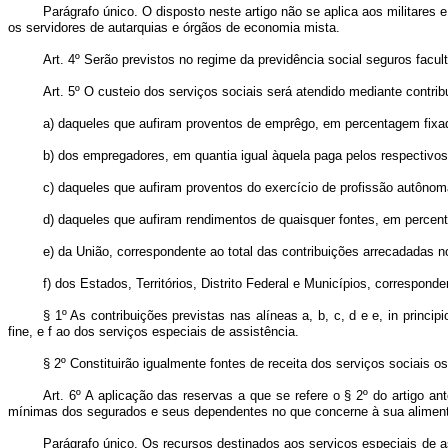
Parágrafo único. O disposto neste artigo não se aplica aos militares 
os servidores de autarquias e órgãos de economia mista.
Art. 4º Serão previstos no regime da previdência social seguros facul
Art. 5º O custeio dos serviços sociais será atendido mediante contrib
a) daqueles que aufiram proventos de emprêgo, em percentagem fixa
b) dos empregadores, em quantia igual àquela paga pelos respectivo
c) daqueles que aufiram proventos do exercício de profissão autônoma
d) daqueles que aufiram rendimentos de quaisquer fontes, em percenta
e) da União, correspondente ao total das contribuições arrecadadas n
f) dos Estados, Territórios, Distrito Federal e Municípios, correspon
§ 1º As contribuições previstas nas alíneas a, b, c, d e e, in princi
fine, e f ao dos serviços especiais de assistência.
§ 2º Constituirão igualmente fontes de receita dos serviços sociais 
Art. 6º A aplicação das reservas a que se refere o § 2º do artigo a
mínimas dos segurados e seus dependentes no que concerne à sua alimenta
Parágrafo único. Os recursos destinados aos serviços especiais de a