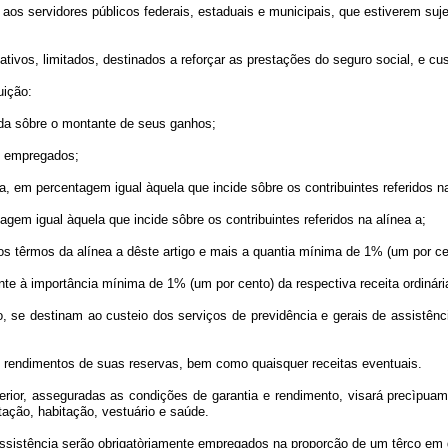
e aos servidores públicos federais, estaduais e municipais, que estiverem suje
tativos, limitados, destinados a reforçar as prestações do seguro social, e c
uição:
da sôbre o montante de seus ganhos;
s empregados;
, em percentagem igual àquela que incide sôbre os contribuintes referidos na
gem igual àquela que incide sôbre os contribuintes referidos na alínea a;
os têrmos da alínea a dêste artigo e mais a quantia mínima de 1% (um por cen
dente à importância mínima de 1% (um por cento) da respectiva receita ordinári
pio, se destinam ao custeio dos serviços de previdência e gerais de assistên
os rendimentos de suas reservas, bem como quaisquer receitas eventuais.
nterior, asseguradas as condições de garantia e rendimento, visará precìpu
ção, habitação, vestuário e saúde.
ssistência serão obrigatòriamente empregados na proporção de um têrço em qu