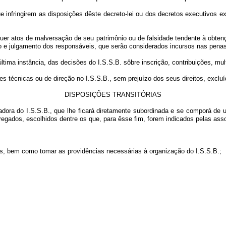
ue infringirem as disposições dêste decreto-lei ou dos decretos executivos
isquer atos de malversação de seu patrimônio ou de falsidade tendente à ob
o e julgamento dos responsáveis, que serão considerados incursos nas pena
tima instância, das decisões do I.S.S.B. sôbre inscrição, contribuições, mul
ões técnicas ou de direção no I.S.S.B., sem prejuízo dos seus direitos, excl
DISPOSIÇÕES TRANSITÓRIAS
ora do I.S.S.B., que lhe ficará diretamente subordinada e se comporá de 
ados, escolhidos dentre os que, para êsse fim, forem indicados pelas associ
idos, bem como tomar as providências necessárias à organização do I.S.S.B.;