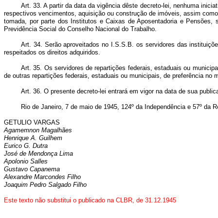
Art. 33. A partir da data da vigência dêste decreto-lei, nenhuma ini
respectivos vencimentos, aquisição ou construção de imóveis, assim como 
tomada, por parte dos Institutos e Caixas de Aposentadoria e Pensões,
Previdência Social do Conselho Nacional do Trabalho.
Art. 34. Serão aproveitados no I.S.S.B. os servidores das institui
respeitados os direitos adquiridos.
Art. 35. Os servidores de repartições federais, estaduais ou munici
de outras repartições federais, estaduais ou municipais, de preferência n
Art. 36. O presente decreto-lei entrará em vigor na data de sua publi
Rio de Janeiro, 7 de maio de 1945, 124º da Independência e 57º da R
GETULIO VARGAS
Agamemnon Magalhães
Henrique A. Guilhem
Eurico G. Dutra
José de Mendonça Lima
Apolonio Salles
Gustavo Capanema
Alexandre Marcondes Filho
Joaquim Pedro Salgado Filho
Este texto não substitui o publicado na CLBR, de 31.12.1945